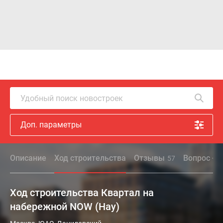
Удобный поиск новостроек
Доп. параметры
Описание
Ход строительства
Отзывы
Вопрос - о
57
Ход строительства Квартал на
набережной NOW (Нау)