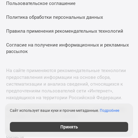
Пользовательское соглашение
Политика обработки персональных данных
Правила применения рекомендательных технологий
Согласие на получение информационных и рекламных
рассылок
На сайте применяются рекомендательные технологии
предоставления информации на основе сбора,
систематизации и анализа сведений, относящихся к
предпочтениям пользователей сети «Интернет»,
находящихся на территории Российской Федерации.
© 2011—2026 Новострой-М. Все права защищены. Всё,
Сайт использует ваши куки и прочие метаданные.
Подробнее
что нужно знать о новостройках
Принять
Новостройки Санкт-Петербурга и Ленинградской
области