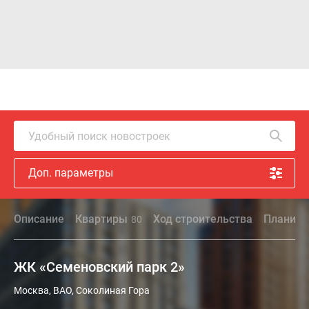
Удобный поиск новостроек
Доп. параметры
Описание
Квартиры
Ход строительства
Планиро
80
ЖК «Семеновский парк 2»
Москва, ВАО, Соколиная Гора