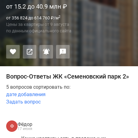
от 15.2 до 40.9 млн
₽
2
от 356 824 до 614 760
₽
/м
Цены за квартиры
от
9 августа
по данным официального сайта
Вопрос-Ответы ЖК «Семеновский парк 2»
5 вопросов сортировать по:
дате добавления
Задать вопрос
Фёдор
Ф
17 июня