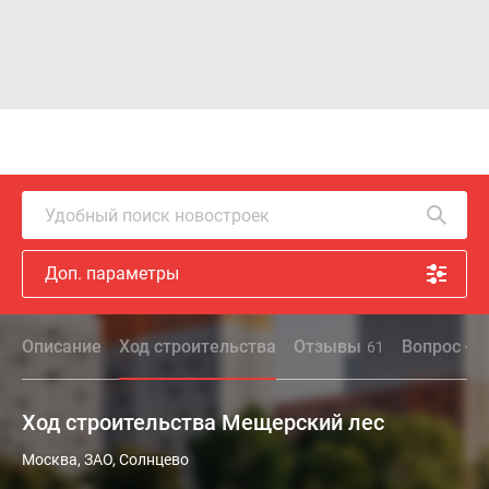
Удобный поиск новостроек
Доп. параметры
Описание
Ход строительства
Отзывы
Вопрос - о
61
Ход строительства Мещерский лес
Москва, ЗАО, Солнцево