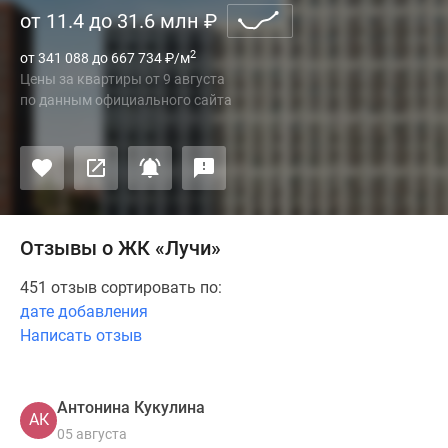
от 11.4 до 31.6 млн
₽
2
от 341 088 до 667 734
₽
/м
Цены за квартиры
от
9 августа
по данным официального сайта
Отзывы о ЖК «Лучи»
451 отзыв сортировать по:
дате добавления
Написать отзыв
Антонина Кукулина
АК
05 августа