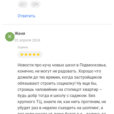
1
0
Ответить
Женя
Ж
02 апреля 2024
Оценка
Новости про кучу новых школ в Подмосковье,
конечно, не могут не радовать. Хорошо что
дожили до тех времен, когда застройщиков
обязывают строить социалку! Ну еще бы,
строишь человейник на стопицот квартир –
будь добр тогда и школу с садиком. Без
крупного ТЦ, знаете ли, как-нить протянем, не
убудет раз в неделю съездить на шоппинг, а
вот если школа от дома будет в е… далеко, то