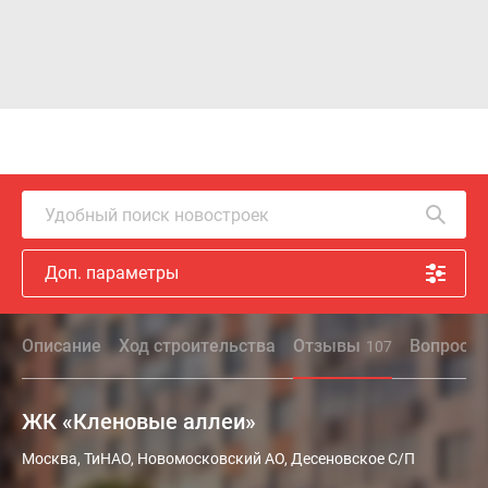
Удобный поиск новостроек
Доп. параметры
Описание
Ход строительства
Отзывы
Вопрос - 
107
ЖК «Кленовые аллеи»
Москва, ТиНАО, Новомосковский АО, Десеновское С/П