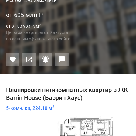
Москва, ЦАО, Хамовники
от 695 млн
₽
2
от 3 103 983
₽
/м
Цены за квартиры
от
9 августа
по данным официального сайта
Планировки пятикомнатных квартир в ЖК
Barrin House (Баррин Хаус)
2
5-комн. кв, 224.10 м