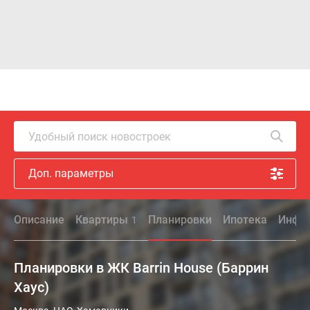
Удобный поиск новостроек
Доп. параметры
Описание
Квартиры
Планировки
Ипотека
Инфра
1
Планировки в ЖК Barrin House (Баррин
Хаус)