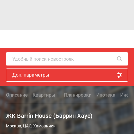
Удобный поиск новостроек
Доп. параметры
Описание
Квартиры
Планировки
Ипотека
Инфра
1
ЖК Barrin House (Баррин Хаус)
Москва, ЦАО, Хамовники