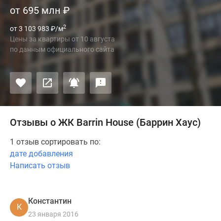
от 695 млн
₽
2
от 3 103 983
₽
/м
Цены за квартиры
от
10 августа
по данным официального сайта
Отзывы о ЖК Barrin House (Баррин Хаус)
1 отзыв сортировать по:
дате добавления
Написать отзыв
Константин
К
23 января 2016