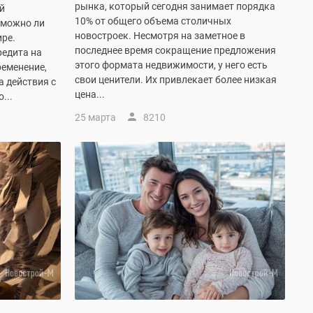
рынка, который сегодня занимает порядка
й
10% от общего объема столичных
 можно ли
новостроек. Несмотря на заметное в
ире.
последнее время сокращение предложения
редита на
этого формата недвижимости, у него есть
ременение,
свои ценители. Их привлекает более низкая
а действия с
цена...
...
25 марта
8210