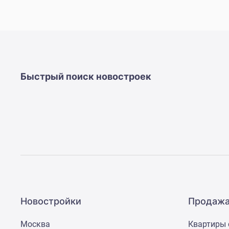
поселки
у
водоема
Коттеджные
поселки
в
ипотеку
Бизнес-
Быстрый поиск новостроек
центры
Коттеджи
Скидки
и
акции
Макс
Новостройки
Продажа
Москва
Квартиры 