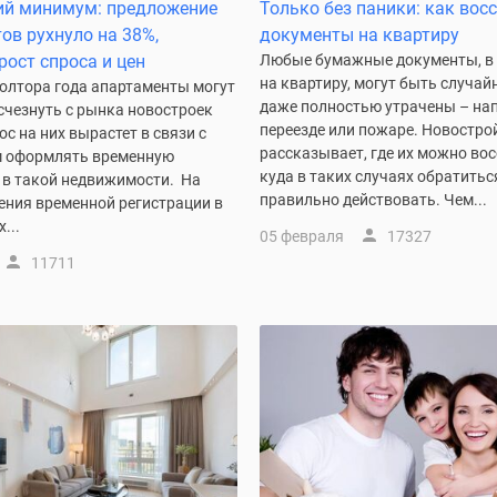
ий минимум: предложение
Только без паники: как вос
ов рухнуло на 38%,
документы на квартиру
рост спроса и цен
Любые бумажные документы, в 
на квартиру, могут быть случай
полтора года апартаменты могут
даже полностью утрачены – нап
счезнуть с рынка новостроек
переезде или пожаре. Новостро
с на них вырастет в связи с
рассказывает, где их можно вос
 оформлять временную
куда в таких случаях обратитьс
 в такой недвижимости. На
правильно действовать. Чем...
ения временной регистрации в
...
05 февраля
17327
11711