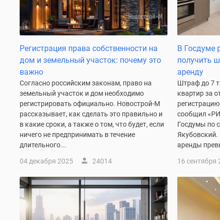
до
41%
Видео
360°
новостроек
Регистрация права собственности на
В Госдуме 
Субсидированная
дом и земельный участок: почему это
получить ш
застройщиком
важно
аренду
Rutube
Согласно российским законам, право на
Штраф до 7 т
Поиск
земельный участок и дом необходимо
квартир за 
дома
регистрировать официально. Новострой-М
регистрацию 
в
рассказывает, как сделать это правильно и
сообщил «РИ
Москве
в какие сроки, а также о том, что будет, если
Госдумы по 
Программа
ничего не предпринимать в течение
Якубовский. 
реновации
длительного...
аренды превы
в
Москве
04 декабря 2025
24014
16 сентября 
Новостройки
премиум-
класса
Новостройки
бизнес-
класса