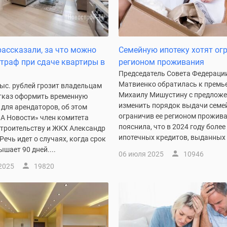
рассказали, за что можно
Семейную ипотеку хотят ог
траф при сдаче квартиры в
регионом проживания
Председатель Совета Федераци
Матвиенко обратилась к премь
ыс. рублей грозит владельцам
Михаилу Мишустину с предлож
отказ оформить временную
изменить порядок выдачи семей
для арендаторов, об этом
ограничив ее регионом прожива
А Новости» член комитета
пояснила, что в 2024 году более
строительству и ЖКХ Александр
ипотечных кредитов, выданных п
Речь идет о случаях, когда срок
шает 90 дней....
06 июля 2025
10946
2025
19820