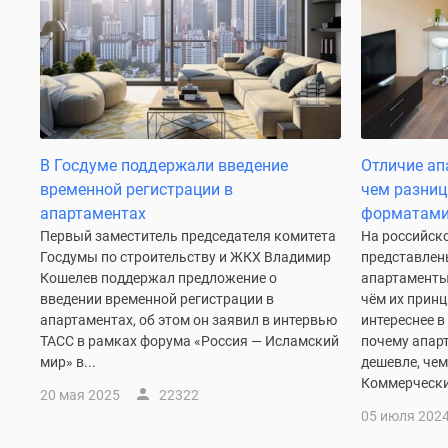
Рассрочка
Траншевая
ипотека
Дома
и
коттеджи
Коттеджные
поселки
В Госдуме поддержали введение
Отличие ап
в
временной регистрации в
чем разниц
Новой
Москве
апартаментах
форматами
Готовые
Первый заместитель председателя комитета
На российск
коттеджные
Госдумы по строительству и ЖКХ Владимир
представлены
поселки
Кошелев поддержал предложение о
апартаменты
Строящиеся
введении временной регистрации в
чём их принц
коттеджные
апартаментах, об этом он заявил в интервью
интереснее в
поселки
ТАСС в рамках форума «Россия — Исламский
почему апар
Коттеджные
мир» в...
дешевле, чем
поселки
Коммерчески
в
20 мая 2025
22322
лесу
05 июля 202
Коттеджные