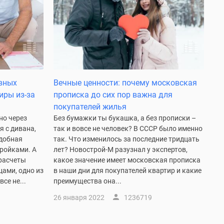
авных
Вечные ценности: почему московская
иры из-за
прописка до сих пор важна для
покупателей жилья
но через
Без бумажки ты букашка, а без прописки –
я с дивана,
так и вовсе не человек? В СССР было именно
удобная
так. Что изменилось за последние тридцать
тройками. А
лет? Новострой-М разузнал у экспертов,
 расчеты
какое значение имеет московская прописка
ами, одно из
в наши дни для покупателей квартир и какие
се не...
преимущества она...
26 января 2022
1236719