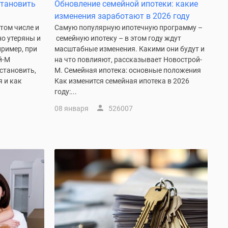
становить
Обновление семейной ипотеки: какие
изменения заработают в 2026 году
том числе и
Самую популярную ипотечную программу –
но утеряны и
семейную ипотеку – в этом году ждут
ример, при
масштабные изменения. Какими они будут и
й-М
на что повлияют, рассказывает Новострой-
становить,
М. Семейная ипотека: основные положения
я и как
Как изменится семейная ипотека в 2026
году:...
08 января
526007