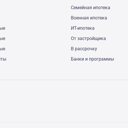
Семейная ипотека
Военная ипотека
ные
ИТ-ипотека
ные
От застройщика
ные
В рассрочку
нты
Банки и программы