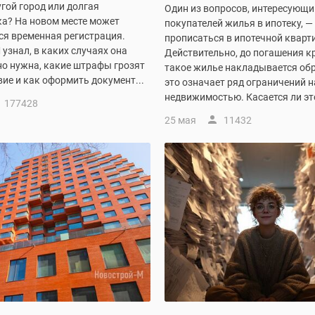
угой город или долгая
Один из вопросов, интересующи
а? На новом месте может
покупателей жилья в ипотеку, —
ся временная регистрация.
прописаться в ипотечной кварт
узнал, в каких случаях она
Действительно, до погашения к
но нужна, какие штрафы грозят
такое жилье накладывается об
твие и как оформить документ...
это означает ряд ограничений н
недвижимостью. Касается ли это
177428
25 мая
11432