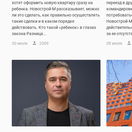
хотят оформить новую квартиру сразу на
переезд в др
комнатные
ребенка. Новострой-М рассказывает, можно
командировк
Квартиры
ли это сделать, как правильно осуществлять
потребовать
на
такие сделки и в каком порядке
Новострой-М 
карте
Ипотечный
действовать. Кто такой «ребенок» в глазах
действитель
калькулятор
закона Разница...
за ее отсутс
Семейная
30 июля
2009
08 июля
ипотека
Военная
ипотека
Банки
и
программы
Медиа
Новости
недвижимости
Мнение
эксперта
Аналитика
рынка
Покупателю
Экспертиза