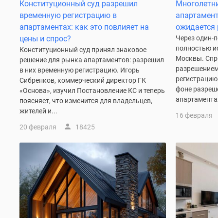
новостроек
Конституционный суд разрешил
Многолетн
Эксперты
временную регистрацию в
апартамент
и
апартаментах: как это повлияет на
ожидается 
авторы
цены и спрос?
Через один-
О
полностью и
Конституционный суд принял знаковое
проекте
Москвы. Спро
решение для рынка апартаментов: разрешил
Контакты
разрешением
Реклама
в них временную регистрацию. Игорь
регистрацию
на
Сибренков, коммерческий директор ГК
фоне разреш
сайте
«Основа», изучил Постановление КС и теперь
Vk
апартаментах
поясняет, что изменится для владельцев,
Дзен
жителей и...
16 февраля
Машино-
20 февраля
18425
места
Апартаменты
#траншевая
ипотека
#рассрочка
ИТ-
ипотека
Квартиры
со
скидками