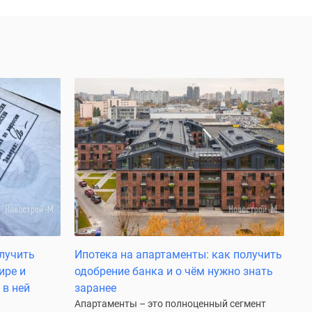
олучить
Ипотека на апартаменты: как получить
ире и
одобрение банка и о чём нужно знать
 в ней
заранее
Апартаменты – это полноценный сегмент