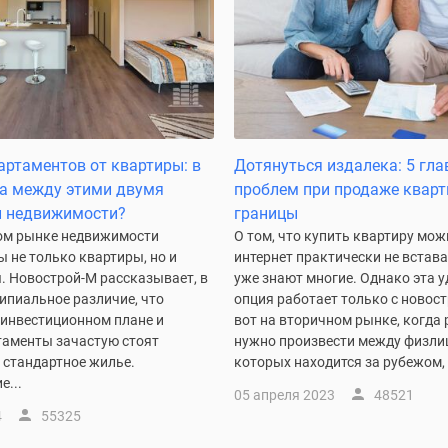
артаментов от квартиры: в
Дотянуться издалека: 5 гл
а между этими двумя
проблем при продаже кварт
 недвижимости?
границы
ом рынке недвижимости
О том, что купить квартиру мож
 не только квартиры, но и
интернет практически не встава
. Новострой-М рассказывает, в
уже знают многие. Однако эта 
ипиальное различие, что
опция работает только с новос
 инвестиционном плане и
вот на вторичном рынке, когда
таменты зачастую стоят
нужно произвести между физлиц
 стандартное жилье.
которых находится за рубежом, в
е...
05 апреля 2023
48521
4
55325