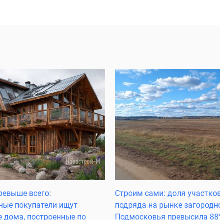
ревыше всего:
Строим сами: доля участков
ные покупатели ищут
подряда на рынке загородн
 дома, построенные по
Подмосковья превысила 8