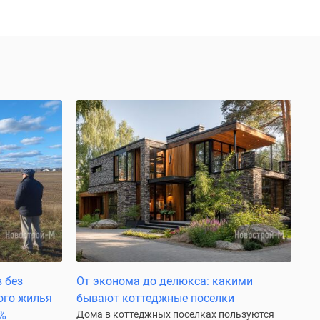
 без
От эконома до делюкса: какими
ого жилья
бывают коттеджные поселки
8%
Дома в коттеджных поселках пользуются