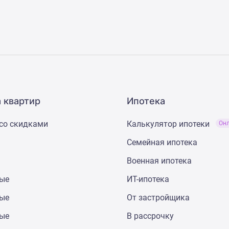
 квартир
Ипотека
со скидками
Калькулятор ипотеки
Он
Семейная ипотека
Военная ипотека
ные
ИТ-ипотека
ные
От застройщика
ные
В рассрочку