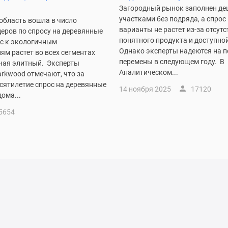
Загородный рынок заполнен д
участками без подряда, а спрос
область вошла в число
варианты не растет из-за отсут
еров по спросу на деревянные
понятного продукта и доступной
ес к экологичным
Однако эксперты надеются на 
м растет во всех сегментах
перемены в следующем году. В
чая элитный. Эксперты
Аналитическом...
rkwood отмечают, что за
сятилетие спрос на деревянные
14 ноября 2025
17120
ома...
5654