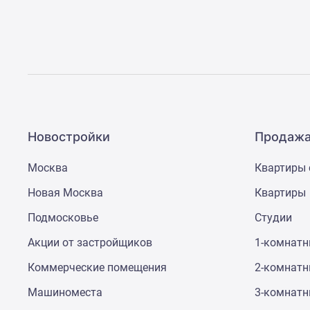
новостроек
Эксперты
и
авторы
О
проекте
Контакты
Реклама
на
сайте
Новостройки
Продажа
Vk
Дзен
Москва
Квартиры 
Машино-
места
Новая Москва
Квартиры
Апартаменты
#траншевая
Подмосковье
Студии
ипотека
#рассрочка
Акции от застройщиков
1-комнат
ИТ-
ипотека
Коммерческие помещения
2-комнат
Квартиры
Машиноместа
3-комнат
со
скидками