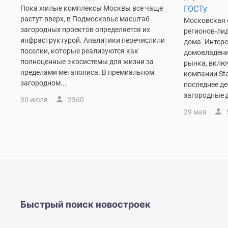
комнатные
Пока жилые комплексы Москвы все чаще
ГОСТу
Квартиры
растут вверх, в Подмосковье масштаб
Московская 
на
загородных проектов определяется их
регионов-лид
карте
инфраструктурой. Аналитики перечислили
дома. Интер
Ипотечный
поселки, которые реализуются как
домовладения
калькулятор
полноценные экосистемы для жизни за
рынка, вклю
Семейная
пределами мегаполиса. В премиальном
компании Sta
ипотека
загородном...
последнее де
Военная
загородные д
ипотека
30 июля
2360
Банки
29 мая
и
программы
Медиа
Новости
недвижимости
Мнение
эксперта
Аналитика
рынка
Быстрый поиск новостроек
Покупателю
Экспертиза