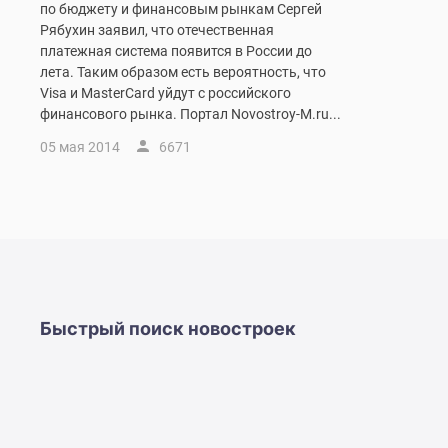
по бюджету и финансовым рынкам Сергей
комнатные
Рябухин заявил, что отечественная
Квартиры
платежная система появится в России до
на
лета. Таким образом есть вероятность, что
карте
Ипотечный
Visa и MasterСard уйдут с российского
калькулятор
финансового рынка. Портал Novostroy-M.ru...
Семейная
05 мая 2014
6671
ипотека
Военная
ипотека
Банки
и
программы
Медиа
Новости
недвижимости
Быстрый поиск новостроек
Мнение
эксперта
Аналитика
рынка
Покупателю
Экспертиза