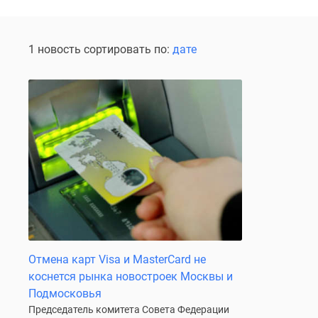
Специальные
предложения
Коммерческие
помещения
1 новость сортировать по:
дате
Продавцы
и
застройщики
Панорамы
новостроек
Видеообзор
новостроек
Экспертиза
новостроек
Экология
Москвы
и
Подмосковья
Студии
1-
Отмена карт Visa и MasterСard не
комнатные
коснется рынка новостроек Москвы и
2-
Подмосковья
комнатные
Председатель комитета Совета Федерации
3-