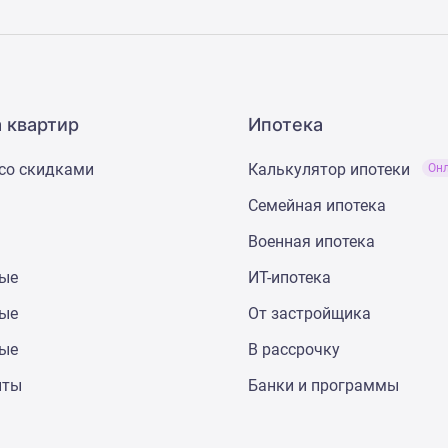
 квартир
Ипотека
со скидками
Калькулятор ипотеки
Он
Семейная ипотека
Военная ипотека
ные
ИТ-ипотека
ные
От застройщика
ные
В рассрочку
нты
Банки и программы