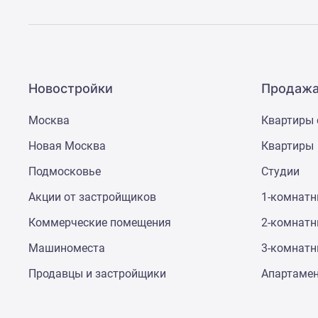
новостроек
Эксперты
и
авторы
О
проекте
Новостройки
Продажа
Контакты
Реклама
на
Москва
Квартиры 
сайте
Новая Москва
Квартиры
Vk
Дзен
Подмосковье
Студии
Машино-
места
Акции от застройщиков
1-комнат
Апартаменты
#траншевая
Коммерческие помещения
2-комнат
ипотека
#рассрочка
Машиноместа
3-комнат
ИТ-
Продавцы и застройщики
Апартаме
ипотека
Квартиры
со
скидками