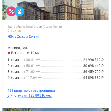
Застройщик Sezar Group (Сезар Групп)
Строится
ЖК «Сезар Сити»
Москва, САО
Беговая
10 мин.
2
1-комн.
от 36.41 м
21 996 512
₽
2
2-комн.
от 58.61 м
30 698 440
₽
2
3-комн.
от 71.62 м
36 459 720
₽
2
4-комн.
от 117.64 м
64 898 880
₽
439 квартир от застройщика
В ипотеку от 123 895
₽
/мес