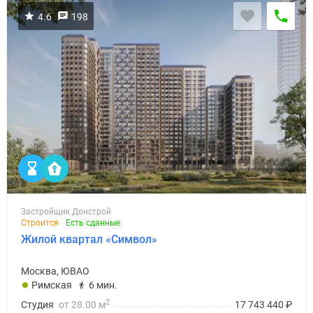
4.6
198
Застройщик Донстрой
Строится
Есть сданные
Жилой квартал «Символ»
Москва, ЮВАО
Римская
6 мин.
2
Студия
от 28.00 м
17 743 440
₽