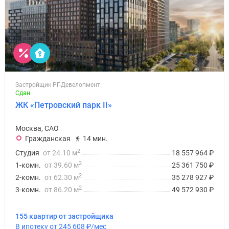
Застройщик РГ-Девелопмент
Сдан
ЖК «Петровский парк II»
Москва, САО
Гражданская
14 мин.
2
Студия
от 24.10 м
18 557 964
₽
2
1-комн.
от 39.60 м
25 361 750
₽
2
2-комн.
от 62.30 м
35 278 927
₽
2
3-комн.
от 86.20 м
49 572 930
₽
155 квартир от застройщика
В ипотеку от 245 608
₽
/мес