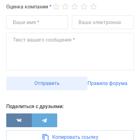
застройщиком
Оценка компании
*
Rutube
Поиск
дома
в
Москве
Программа
реновации
в
Москве
Новостройки
Отправить
Правила форума
премиум-
класса
Новостройки
Поделиться с друзьями:
бизнес-
класса
Рассрочка
Траншевая
ипотека
Копировать ссылку