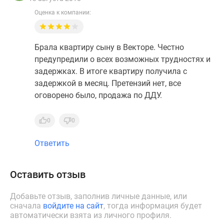
Дзен
Оценка к компании:
Машино-
места
Апартаменты
Брала квартиру сыну в Векторе. Честно
#траншевая
предупредили о всех возможных трудностях и
ипотека
задержках. В итоге квартиру получила с
#рассрочка
задержкой в месяц. Претензий нет, все
ИТ-
оговорено было, продажа по ДДУ.
ипотека
Квартиры
0
0
со
скидками
Ответить
до
41%
Оставить отзыв
Видео
360°
Добавьте отзыв, заполнив личные данные, или
новостроек
сначала
войдите на сайт
, тогда информация будет
Субсидированная
автоматически взята из личного профиля.