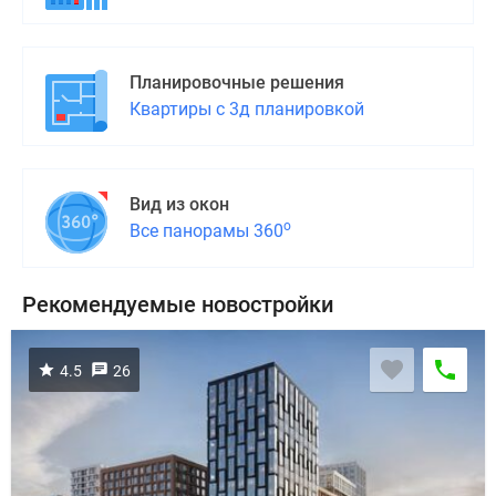
поселки
у
водоема
Планировочные решения
Коттеджные
Квартиры с 3д планировкой
поселки
в
ипотеку
Вид из окон
Бизнес-
о
Все панорамы 360
центры
Коттеджи
Скидки
Рекомендуемые новостройки
и
акции
Макс
4.5
26