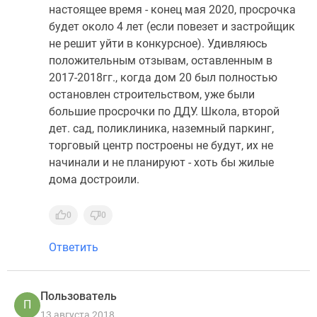
настоящее время - конец мая 2020, просрочка
Новости
будет около 4 лет (если повезет и застройщик
недвижимости
не решит уйти в конкурсное). Удивляюсь
Мнение
положительным отзывам, оставленным в
эксперта
2017-2018гг., когда дом 20 был полностью
Аналитика
остановлен строительством, уже были
рынка
большие просрочки по ДДУ. Школа, второй
Покупателю
дет. сад, поликлиника, наземный паркинг,
Экспертиза
торговый центр построены не будут, их не
новостроек
начинали и не планируют - хоть бы жилые
Эксперты
дома достроили.
и
авторы
О
0
0
проекте
Ответить
Контакты
Реклама
на
Пользователь
сайте
П
Vk
13 августа 2018