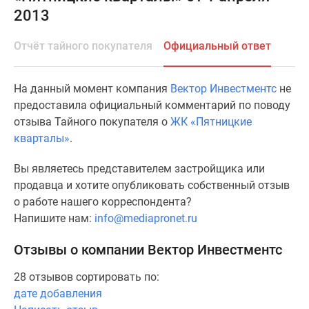
2013
Специальные
предложения
Отчёт тайного покупателя
Официальный ответ
Коммерческие
помещения
Продавцы
На данный момент компания
Вектор Инвестментс
не
и
предоставила официальный комментарий по поводу
застройщики
отзыва Тайного покупателя о
ЖК «Пятницкие
Панорамы
кварталы»
.
новостроек
Видеообзор
Вы являетесь представителем застройщика или
новостроек
продавца и хотите опубликовать собственный отзыв
Экспертиза
о работе нашего корреспондента?
новостроек
Напишите нам:
info@mediapronet.ru
Экология
Москвы
Отзывы о компании Вектор Инвестментс
и
28 отзывов сортировать по:
Подмосковья
дате добавления
Студии