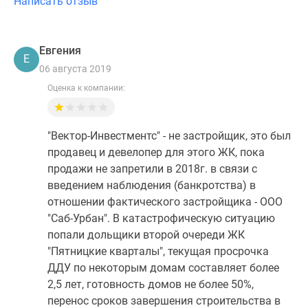
Написать отзыв
1-
комнатные
2-
Евгения
комнатные
Е
06 августа 2019
3-
комнатные
Оценка к компании:
Квартиры
на
"Вектор-Инвестментс" - не застройщик, это был
карте
продавец и девелопер для этого ЖК, пока
Ипотечный
продажи не запретили в 2018г. в связи с
калькулятор
введением наблюдения (банкротства) в
Семейная
отношении фактического застройщика - ООО
ипотека
"Саб-Урбан". В катастрофическую ситуацию
Военная
попали дольщики второй очереди ЖК
ипотека
"Пятницкие кварталы", текущая просрочка
Банки
ДДУ по некоторым домам составляет более
и
2,5 лет, готовность домов не более 50%,
программы
перенос сроков завершения строительства в
Медиа