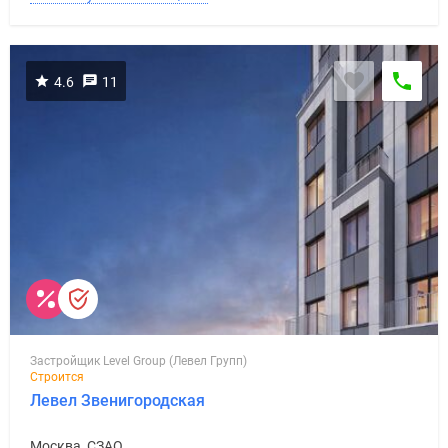
4.6
11
Застройщик Level Group (Левел Групп)
Строится
Левел Звенигородская
Москва, СЗАО