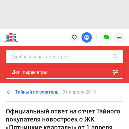
Новостройки
Квартиры
Ипотека
Новостройки
Удобный поиск новостроек
Москвы
Новостройки
Доп. параметры
Подмосковья
Новостройки
Новой
Тайный покупатель
01 апреля 2013
Москвы
Готовые
новостройки
Официальный ответ на отчет Тайного
Новостройки
покупателя новостроек о ЖК
на
«Пятницкие кварталы» от 1 апреля
карте