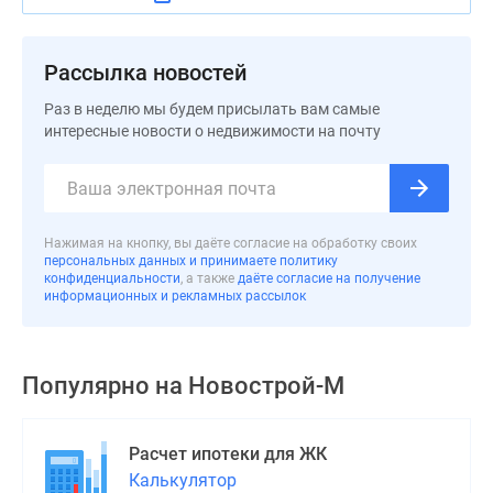
Дома
и
коттеджи
Рассылка новостей
Коттеджные
Раз в неделю мы будем присылать вам самые
поселки
интересные новости о недвижимости на почту
в
Новой
Москве
Готовые
Нажимая на кнопку, вы даёте согласие на обработку своих
коттеджные
персональных данных и принимаете политику
поселки
конфиденциальности
, а также
даёте согласие на получение
информационных и рекламных рассылок
Строящиеся
коттеджные
поселки
Популярно на
Новострой-М
Коттеджные
поселки
в
Расчет ипотеки для ЖК
лесу
Калькулятор
Коттеджные