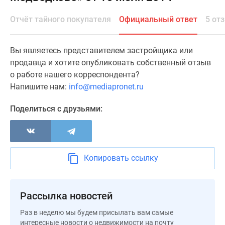
Специальные
Отчёт тайного покупателя
Официальный ответ
5 от
предложения
Коммерческие
помещения
Вы являетесь представителем застройщика или
Продавцы
продавца и хотите опубликовать собственный отзыв
и
о работе нашего корреспондента?
застройщики
Напишите нам:
info@mediapronet.ru
Панорамы
новостроек
Поделиться с друзьями:
Видеообзор
новостроек
Экспертиза
новостроек
Копировать ссылку
Экология
Москвы
и
Рассылка новостей
Подмосковья
Раз в неделю мы будем присылать вам самые
Студии
интересные новости о недвижимости на почту