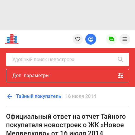
Новостройки
Квартиры
Ипотека
Новостройки
Удобный поиск новостроек
Москвы
Новостройки
Доп. параметры
Подмосковья
Новостройки
Новой
Тайный покупатель
16 июля 2014
Москвы
Готовые
новостройки
Официальный ответ на отчет Тайного
Новостройки
покупателя новостроек о ЖК «Новое
на
Медведково» от 16 июля 2014
карте