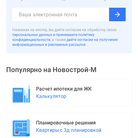
1-
комнатные
2-
комнатные
Нажимая на кнопку, вы даёте согласие на обработку своих
3-
персональных данных и принимаете политику
комнатные
конфиденциальности
, а также
даёте согласие на получение
информационных и рекламных рассылок
Квартиры
на
карте
Ипотечный
Популярно на
Новострой-М
калькулятор
Семейная
Расчет ипотеки для ЖК
ипотека
Калькулятор
Военная
ипотека
Банки
и
Планировочные решения
программы
Квартиры с 3д планировкой
Медиа