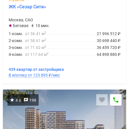
Строится
поселки
ЖК «Сезар Сити»
у
водоема
Москва, САО
Беговая
10 мин.
Коттеджные
2
поселки
1-комн.
от 36.41 м
21 996 512
₽
2
в
2-комн.
от 58.61 м
30 698 440
₽
2
ипотеку
3-комн.
от 71.62 м
36 459 720
₽
2
Бизнес-
4-комн.
от 117.64 м
64 898 880
₽
центры
Коттеджи
439 квартир от застройщика
Скидки
В ипотеку от 123 895
₽
/мес
и
акции
Макс
4.6
198