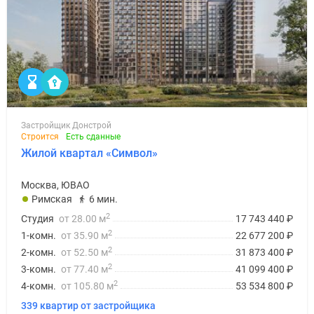
Застройщик Донстрой
Строится
Есть сданные
Жилой квартал «Символ»
Москва, ЮВАО
Римская
6 мин.
2
Студия
от 28.00 м
17 743 440
₽
2
1-комн.
от 35.90 м
22 677 200
₽
2
2-комн.
от 52.50 м
31 873 400
₽
2
3-комн.
от 77.40 м
41 099 400
₽
2
4-комн.
от 105.80 м
53 534 800
₽
339 квартир от застройщика