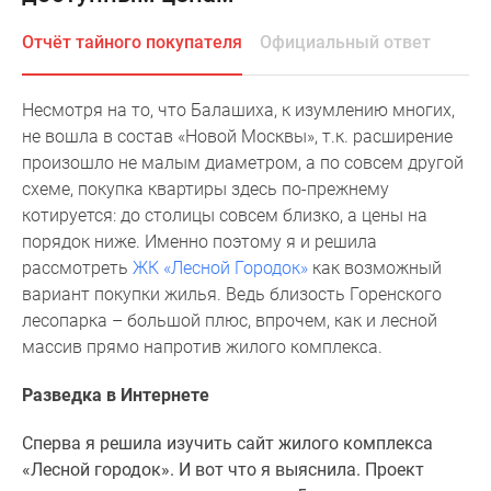
Специальные
Отчёт тайного покупателя
Официальный ответ
предложения
Коммерческие
помещения
Несмотря на то, что Балашиха, к изумлению многих,
Продавцы
не вошла в состав «Новой Москвы», т.к. расширение
и
произошло не малым диаметром, а по совсем другой
застройщики
схеме, покупка квартиры здесь по-прежнему
Панорамы
котируется: до столицы совсем близко, а цены на
новостроек
порядок ниже. Именно поэтому я и решила
Видеообзор
рассмотреть
ЖК «Лесной Городок»
как возможный
новостроек
вариант покупки жилья. Ведь близость Горенского
Экспертиза
лесопарка – большой плюс, впрочем, как и лесной
новостроек
массив прямо напротив жилого комплекса.
Экология
Москвы
Разведка в Интернете
и
Сперва я решила изучить сайт жилого комплекса
Подмосковья
«Лесной городок». И вот что я выяснила. Проект
Студии