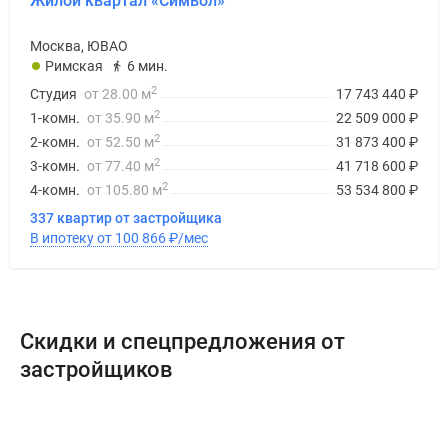
Жилой квартал «Символ»
Москва, ЮВАО
Римская
6 мин.
2
Студия
от 28.00 м
17 743 440
₽
2
1-комн.
от 35.90 м
22 509 000
₽
2
2-комн.
от 52.50 м
31 873 400
₽
2
3-комн.
от 77.40 м
41 718 600
₽
2
4-комн.
от 105.80 м
53 534 800
₽
337 квартир от застройщика
В ипотеку от 100 866
₽
/мес
Скидки и спецпредложения от
застройщиков