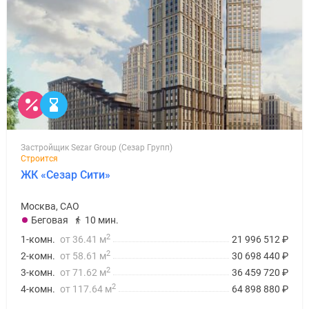
Застройщик Sezar Group (Сезар Групп)
Строится
ЖК «Сезар Сити»
Москва, САО
Беговая
10 мин.
2
1-комн.
от 36.41 м
21 996 512
₽
2
2-комн.
от 58.61 м
30 698 440
₽
2
3-комн.
от 71.62 м
36 459 720
₽
2
4-комн.
от 117.64 м
64 898 880
₽