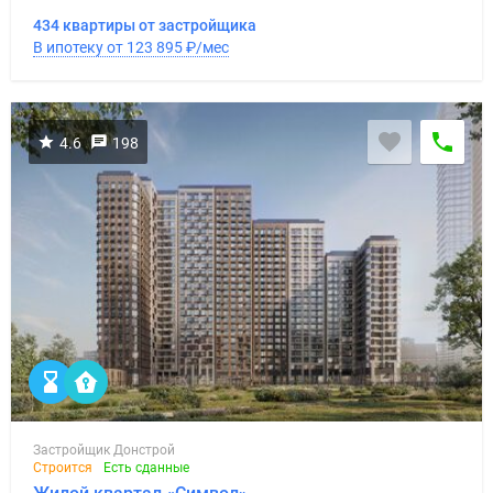
434 квартиры от застройщика
В ипотеку от 123 895
₽
/мес
4.6
198
Застройщик Донстрой
Строится
Есть сданные