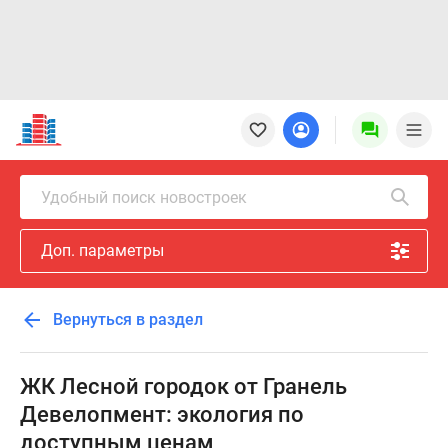
Новостройки
Квартиры
Ипотека
Новостройки
Удобный поиск новостроек
Москвы
Новостройки
Доп. параметры
Подмосковья
Новостройки
Новой
Вернуться в раздел
Москвы
Готовые
новостройки
ЖК Лесной городок от Гранель
Новостройки
Девелопмент: экология по
на
доступным ценам
карте