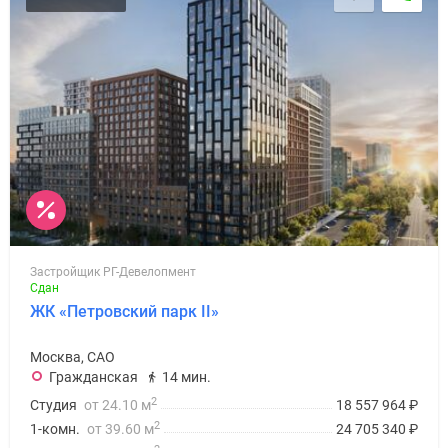
Застройщик РГ-Девелопмент
Сдан
ЖК «Петровский парк II»
Москва, САО
Гражданская
14 мин.
2
Студия
от 24.10 м
18 557 964
₽
2
1-комн.
от 39.60 м
24 705 340
₽