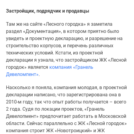
Дзен
Застройщик, подрядчик и продавцы
Машино-
места
Там же на сайте «Лесного городка» я заметила
Апартаменты
раздел «Документация», в котором приятно было
#траншевая
увидеть и проектную декларацию, и разрешение на
ипотека
строительство корпусов, и перечень различных
#рассрочка
технических условий. Кстати, из проектной
ИТ-
декларации я узнала, что застройщиком ЖК «Лесной
ипотека
городок» является
компания «Гранель
Квартиры
Девеломпент»
.
со
скидками
Насколько я поняла, компания молодая, в проектной
до
декларации написано, что зарегистрирована она в
41%
2010-м году, так что опыт работы получается – всего
Видео
2 года. Судя по локации проектов, «Гранель
360°
Девелопмент» предпочитает работать в Московской
новостроек
области. Сейчас параллельно с ЖК «Лесной городок»
Субсидированная
компания строит ЖК «Новотроицкий» и ЖК