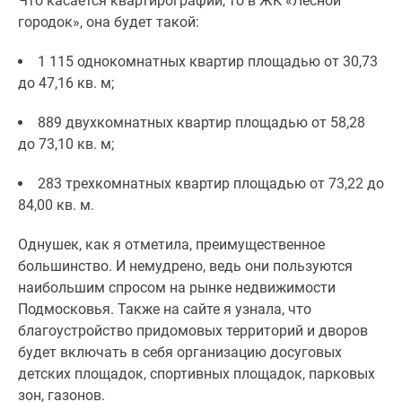
Что касается квартирографии, то в ЖК «Лесной
Новости
городок», она будет такой:
недвижимости
Мнение
1 115 однокомнатных квартир площадью от 30,73
эксперта
до 47,16 кв. м;
Аналитика
рынка
889 двухкомнатных квартир площадью от 58,28
Покупателю
до 73,10 кв. м;
Экспертиза
283 трехкомнатных квартир площадью от 73,22 до
новостроек
84,00 кв. м.
Эксперты
и
Однушек, как я отметила, преимущественное
авторы
большинство. И немудрено, ведь они пользуются
О
наибольшим спросом на рынке недвижимости
проекте
Подмосковья. Также на сайте я узнала, что
Контакты
благоустройство придомовых территорий и дворов
Реклама
будет включать в себя организацию досуговых
на
детских площадок, спортивных площадок, парковых
сайте
зон, газонов.
Vk