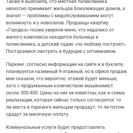
Также я выяснила, что местная поликлиника
поселки
неохотно принимает жильцов близлежащих домов, а
у
значит – проблемы с медобслуживанием могут
водоема
возникнуть и у новоселов. Продавцы квартир
Коттеджные
«Городка» позже уверяли меня, что недалеко от
поселки
жилого комплекса находится больница и
в
поликлиника, а детский садик «по любому построят».
ипотеку
Постараемся смотреть в будущее с оптимизмом.
Бизнес-
центры
Паркинг, согласно информации на сайте и в буклете,
Коттеджи
планируется наземный 9-этажный, но в офисе продаж
Скидки
мне сказали, что вероятно, этажей будет меньше,
и
зато с продуманным количеством машиномест:
акции
около 300-400. Цены на них не известны, как и схема
Макс
реализации, которая сейчас только согласуется: то
ли места в паркинге жильцам продадут, то ли потом
сдадут за месячную оплату.
Коммунальные услуги будет предоставлять