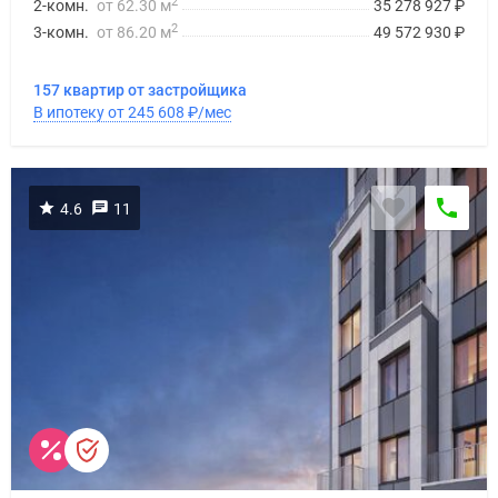
2
2-комн.
от 62.30 м
35 278 927
₽
2
3-комн.
от 86.20 м
49 572 930
₽
157 квартир от застройщика
В ипотеку от 245 608
₽
/мес
4.6
11