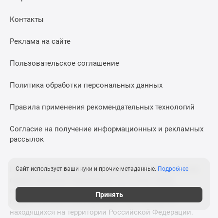
Контакты
Реклама на сайте
Пользовательское соглашение
Политика обработки персональных данных
Правила применения рекомендательных технологий
Согласие на получение информационных и рекламных
рассылок
На сайте применяются рекомендательные технологии
Сайт использует ваши куки и прочие метаданные.
Подробнее
предоставления информации на основе сбора,
систематизации и анализа сведений, относящихся к
Принять
предпочтениям пользователей сети «Интернет»,
находящихся на территории Российской Федерации.