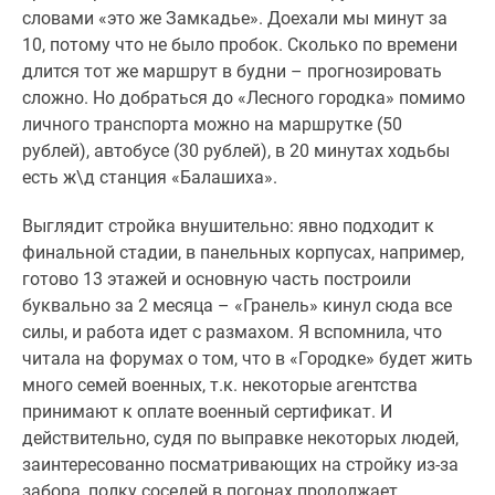
словами «это же Замкадье». Доехали мы минут за
10, потому что не было пробок. Сколько по времени
длится тот же маршрут в будни – прогнозировать
сложно. Но добраться до «Лесного городка» помимо
личного транспорта можно на маршрутке (50
рублей), автобусе (30 рублей), в 20 минутах ходьбы
есть ж\д станция «Балашиха».
Выглядит стройка внушительно: явно подходит к
финальной стадии, в панельных корпусах, например,
готово 13 этажей и основную часть построили
буквально за 2 месяца – «Гранель» кинул сюда все
силы, и работа идет с размахом. Я вспомнила, что
читала на форумах о том, что в «Городке» будет жить
много семей военных, т.к. некоторые агентства
принимают к оплате военный сертификат. И
действительно, судя по выправке некоторых людей,
заинтересованно посматривающих на стройку из-за
забора, полку соседей в погонах продолжает