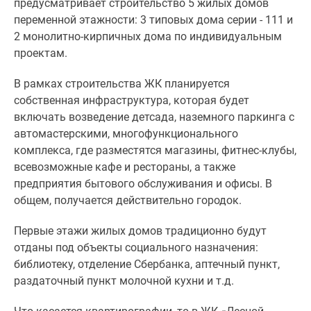
предусматривает строительство 5 жилых домов
1-
переменной этажности: 3 типовых дома серии - 111 и
комнатные
2 монолитно-кирпичных дома по индивидуальным
2-
проектам.
комнатные
3-
В рамках строительства ЖК планируется
комнатные
собственная инфраструктура, которая будет
Квартиры
включать возведение детсада, наземного паркинга с
на
автомастерскими, многофункционального
карте
комплекса, где разместятся магазины, фитнес-клубы,
Ипотечный
всевозможные кафе и рестораны, а также
калькулятор
предприятия бытового обслуживания и офисы. В
Семейная
общем, получается действительно городок.
ипотека
Военная
Первые этажи жилых домов традиционно будут
ипотека
отданы под объекты социального назначения:
Банки
библиотеку, отделение Сбербанка, аптечный пункт,
и
раздаточный пункт молочной кухни и т.д.
программы
Медиа