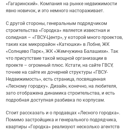
застройщиком
«Гагаринский». Компания на рынке недвижимости
Rutube
явно новичок, и это немного настораживает.
Поиск
дома
С другой стороны, генеральным подрядчиком
в
строительства «Городка» является известная и
Москве
солидная – «ГВСУ-Центр», у которой много проектов,
Программа
таких как микрорайон «Катюшки» в Лобне, ЖК
реновации
«Солнцево Парк», ЖК «Жемчужина Балашихи». Так
в
что присутствие такой мощной организации в
Москве
проекте – огромный плюс. Кстати, на сайте ГВСУ,
Новостройки
точнее на сайте их дочерней структуры «ГВСУ-
премиум-
Недвижимость», есть страница, посвященная
класса
«Лесному городку». Дизайн, конечно, на любителя,
Новостройки
зато отображена динамика строительства, и есть
бизнес-
подробная доступная разбивка по корпусам.
класса
Стоит рассказать и о продавцах «Лесного городка».
Рассрочка
Помимо застройщика и генерального подрядчика,
Траншевая
квартиры «Городка» реализуют несколько агентств
ипотека