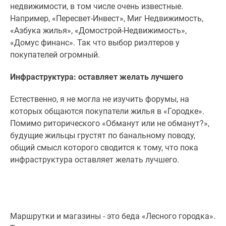
недвижимости, в том числе очень известные.
Дома
Например, «Пересвет-Инвест», Миг Недвижимость,
и
«Азбука жилья», «Домострой-Недвижимость»,
коттеджи
«Домус финанс». Так что выбор риэлтеров у
Коттеджные
покупателей огромный.
поселки
в
Инфраструктура: оставляет желать лучшего
Новой
Москве
Естественно, я не могла не изучить форумы, на
Готовые
которых общаются покупатели жилья в «Городке».
коттеджные
Помимо риторического «Обманут или не обманут?»,
поселки
будущие жильцы грустят по банальному поводу,
Строящиеся
общий смысл которого сводится к тому, что пока
коттеджные
инфраструктура оставляет желать лучшего.
поселки
Коттеджные
поселки
в
лесу
Маршрутки и магазины - это беда «Лесного городка».
Коттеджные