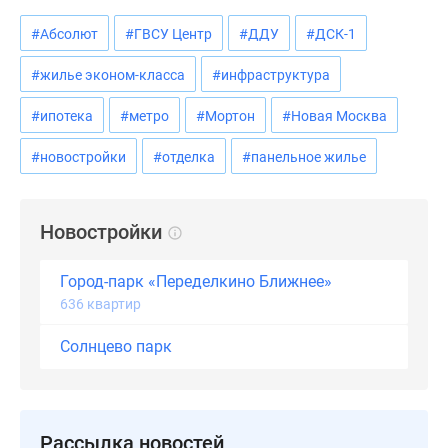
#Абсолют
#ГВСУ Центр
#ДДУ
#ДСК-1
#жилье эконом-класса
#инфраструктура
#ипотека
#метро
#Мортон
#Новая Москва
#новостройки
#отделка
#панельное жилье
Новостройки
Город-парк «Переделкино Ближнее»
636 квартир
Солнцево парк
Рассылка новостей