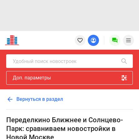
Новостройки
Квартиры
Ипотека
Новостройки
Удобный поиск новостроек
Москвы
Новостройки
Доп. параметры
Подмосковья
Новостройки
Новой
Вернуться в раздел
Москвы
Готовые
новостройки
Переделкино Ближнее и Солнцево-
Новостройки
Парк: сравниваем новостройки в
на
Новой Москве
карте