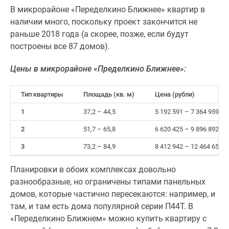
В микрорайоне «Переделкино Ближнее» квартир в
наличии много, поскольку проект закончится не
раньше 2018 года (а скорее, позже, если будут
построены все 87 домов).
Цены в микрорайоне «Пределкино Ближнее»:
Тип квартиры
Площадь (кв. м)
Цена (рубли)
1
37,2 – 44,5
5 192 591 – 7 364 959
2
51,7 – 65,8
6 620 425 – 9 896 892
3
73,2 – 84,9
8 412 942 – 12 464 656
Планировки в обоих комплексах довольно
разнообразные, но ограничены типами панельных
домов, которые частично пересекаются: например, и
там, и там есть дома популярной серии П44Т. В
«Переделкино Ближнем» можно купить квартиру с