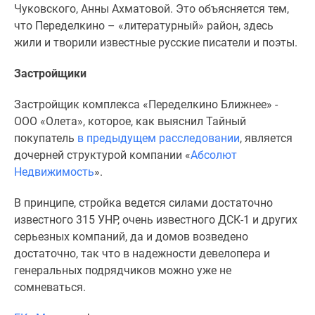
Чуковского, Анны Ахматовой. Это объясняется тем,
Дзен
что Переделкино – «литературный» район, здесь
Машино-
жили и творили известные русские писатели и поэты.
места
Апартаменты
Застройщики
#траншевая
ипотека
Застройщик комплекса «Переделкино Ближнее» -
#рассрочка
ООО «Олета», которое, как выяснил Тайный
ИТ-
покупатель
в предыдущем расследовании
, является
ипотека
дочерней структурой компании «
Абсолют
Квартиры
Недвижимость
».
со
скидками
В принципе, стройка ведется силами достаточно
до
известного 315 УНР, очень известного ДСК-1 и других
41%
серьезных компаний, да и домов возведено
Видео
достаточно, так что в надежности девелопера и
360°
генеральных подрядчиков можно уже не
новостроек
сомневаться.
Субсидированная