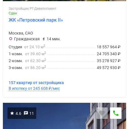
Застройщик РГ-Девелопмент
Сдан
ЖК «Петровский парк II»
Москва, САО
Гражданская
14 мин.
2
Студия
от 24.10 м
18 557 964
₽
2
1-комн.
от 39.60 м
24 705 340
₽
2
2-комн.
от 62.30 м
35 278 927
₽
2
3-комн.
от 86.20 м
49 572 930
₽
157 квартир от застройщика
В ипотеку от 245 608
₽
/мес
4.6
11