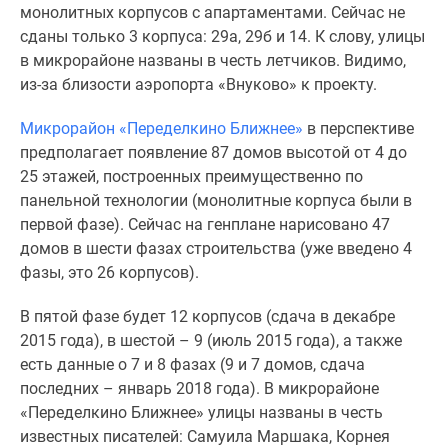
монолитных корпусов с апартаментами. Сейчас не
Новости
сданы только 3 корпуса: 29а, 29б и 14. К слову, улицы
недвижимости
в микрорайоне названы в честь летчиков. Видимо,
Мнение
из-за близости аэропорта «Внуково» к проекту.
эксперта
Аналитика
Микрорайон «Переделкино Ближнее»
в перспективе
рынка
предполагает появление 87 домов высотой от 4 до
Покупателю
25 этажей, построенных преимущественно по
Экспертиза
панельной технологии (монолитные корпуса были в
новостроек
первой фазе). Сейчас на генплане нарисовано 47
Эксперты
домов в шести фазах строительства (уже введено 4
и
фазы, это 26 корпусов).
авторы
О
В пятой фазе будет 12 корпусов (сдача в декабре
проекте
2015 года), в шестой – 9 (июль 2015 года), а также
Контакты
есть данные о 7 и 8 фазах (9 и 7 домов, сдача
Реклама
последних – январь 2018 года). В микрорайоне
на
«Переделкино Ближнее» улицы названы в честь
сайте
известных писателей: Самуила Маршака, Корнея
Vk