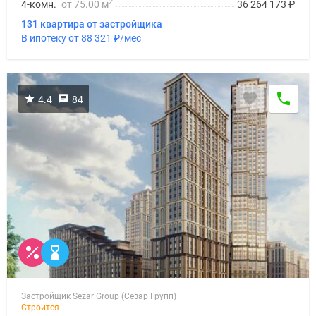
2
4-комн.
от 75.00 м
36 264 173
₽
131 квартира от застройщика
В ипотеку от 88 321
₽
/мес
4.4
84
Застройщик Sezar Group (Сезар Групп)
Строится