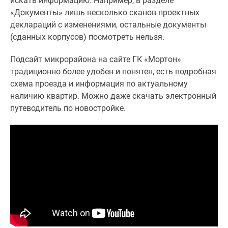
искать информацию. Например, в разделе
Дома
«Документы» лишь несколько сканов проектных
и
деклараций с изменениями, остальные документы
коттеджи
(сданных корпусов) посмотреть нельзя.
Коттеджные
поселки
Подсайт микрорайона на сайте ГК «Мортон»
в
традиционно более удобен и понятен, есть подробная
Новой
схема проезда и информация по актуальному
Москве
наличию квартир. Можно даже скачать электронный
Готовые
путеводитель по новостройке.
коттеджные
поселки
Строящиеся
коттеджные
поселки
Коттеджные
поселки
в
лесу
Коттеджные