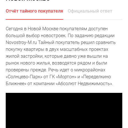
Специальные
Отчёт тайного покупателя
Официальный ответ
предложения
Коммерческие
помещения
Сегодня в Новой Москве покупателям доступен
Продавцы
большой выбор новостроек. По заданию редакции
и
Novostroy-M.ru Тайный покупатель решил сравнить
застройщики
покупку квартиры в двух масштабных проектах
Панорамы
жилой застройки, которые давно уже вышли на
новостроек
рынок нового жилья, возводятся рядом и были
Видеообзор
проверены прежде. Речь идет о микрорайонах
новостроек
«Солнцево-Парк» от ГК «Мортон» и «Переделкино
Экспертиза
Ближнее» от компании «Абсолют Недвижимость».
новостроек
Экология
Москвы
и
Подмосковья
Студии