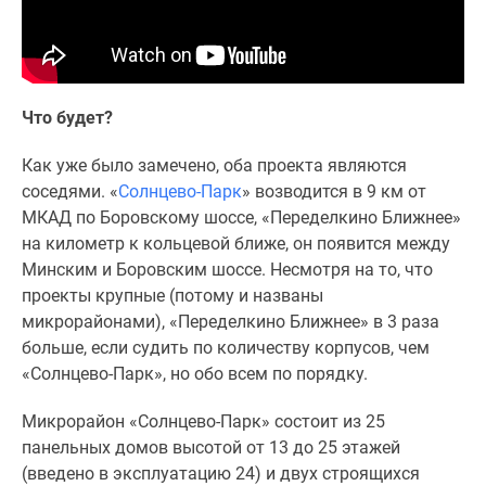
1-
комнатные
2-
комнатные
3-
Что будет?
комнатные
Квартиры
Как уже было замечено, оба проекта являются
на
соседями. «
Солнцево-Парк
» возводится в 9 км от
карте
МКАД по Боровскому шоссе, «Переделкино Ближнее»
Ипотечный
на километр к кольцевой ближе, он появится между
калькулятор
Минским и Боровским шоссе. Несмотря на то, что
Семейная
проекты крупные (потому и названы
ипотека
микрорайонами), «Переделкино Ближнее» в 3 раза
Военная
больше, если судить по количеству корпусов, чем
ипотека
«Солнцево-Парк», но обо всем по порядку.
Банки
Микрорайон «Солнцево-Парк» состоит из 25
и
панельных домов высотой от 13 до 25 этажей
программы
(введено в эксплуатацию 24) и двух строящихся
Медиа