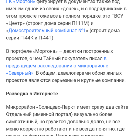
ГК «Мортон»
фигурирует в документах также под
застройщиком
именем одной из своих «дочек», и с подрядчиками в
Rutube
этом проекте тоже все в полном порядке, это ГВСУ
Поиск
«Центр» (строит дома серии П111М) и
дома
«
Домостроительный комбинат №1
» (строит дома
в
серии П-44К и П-44Т).
Москве
Программа
В портфеле «Мортона» – десятки построенных
реновации
проектов, о чем Тайный покупатель писал
в
в
предыдущем расследовании о микрорайоне
Москве
«Северный»
. В общем, девелоперами обоих жилых
Новостройки
проектов являются серьезные и крупные компании.
премиум-
класса
Разведка в Интернете
Новостройки
бизнес-
Микрорайон «Солнцево-Парк» имеет сразу два сайта.
класса
Отдельный (именной портал) визуально более
Рассрочка
симпатичный, но грузится довольно долго, не все
Траншевая
меню корректно работают и не всегда понятно, где
ипотека