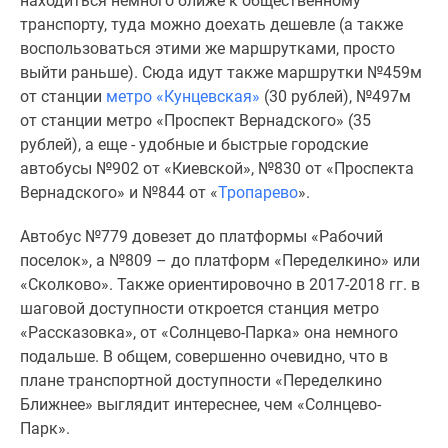
находиться немного ближе к общественному
транспорту, туда можно доехать дешевле (а также
воспользоваться этими же маршрутками, просто
выйти раньше). Сюда идут также маршрутки №459м
от станции
метро «Кунцевская»
(30 рублей), №497м
от станции метро «Проспект Вернадского» (35
рублей), а еще - удобные и быстрые городские
автобусы №902 от «Киевской», №830 от «Проспекта
Вернадского» и №844 от «
Тропарево
».
Автобус №779 довезет до платформы «Рабочий
поселок», а №809 – до платформ «Переделкино» или
«Сколково». Также ориентировочно в 2017-2018 гг. в
шаговой доступности откроется станция метро
«Рассказовка», от «Солнцево-Парка» она немного
подальше. В общем, совершенно очевидно, что в
плане транспортной доступности «Переделкино
Ближнее» выглядит интереснее, чем «Солнцево-
Парк».