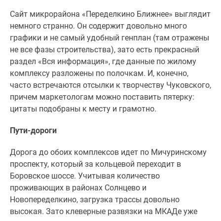
поселки
Сайт микрорайона «Переделкино Ближнее» выглядит
у
немного странно. Он содержит довольно много
водоема
графики и не самый удобный генплан (там отражены
Коттеджные
не все фазы строительства), зато есть прекрасный
поселки
раздел «Вся информация», где данные по жилому
в
комплексу разложены по полочкам. И, конечно,
ипотеку
часто встречаются отсылки к творчеству Чуковского,
Бизнес-
причем маркетологам можно поставить пятерку:
центры
цитаты подобраны к месту и грамотно.
Коттеджи
Скидки
Пути-дороги
и
Дорога до обоих комплексов идет по Мичуринскому
акции
проспекту, который за кольцевой переходит в
Макс
Боровское шоссе. Учитывая количество
проживающих в районах Солнцево и
Новопеределкино, загрузка трассы довольно
высокая. Зато клеверные развязки на МКАДе уже