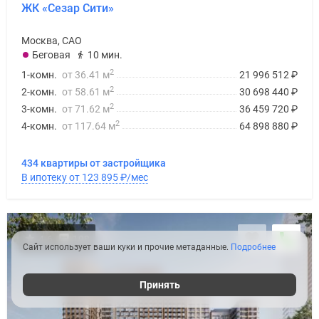
ЖК «Сезар Сити»
Москва, САО
Беговая
10 мин.
2
1-комн.
от 36.41 м
21 996 512
₽
2
2-комн.
от 58.61 м
30 698 440
₽
2
3-комн.
от 71.62 м
36 459 720
₽
2
4-комн.
от 117.64 м
64 898 880
₽
434 квартиры от застройщика
В ипотеку от 123 895
₽
/мес
4.6
198
Сайт использует ваши куки и прочие метаданные.
Подробнее
Принять