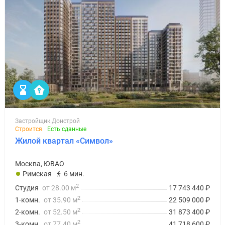
Застройщик Донстрой
Строится
Есть сданные
Жилой квартал «Символ»
Москва, ЮВАО
Римская
6 мин.
2
Студия
от 28.00 м
17 743 440
₽
2
1-комн.
от 35.90 м
22 509 000
₽
2
2-комн.
от 52.50 м
31 873 400
₽
2
3-комн.
от 77.40 м
41 718 600
₽