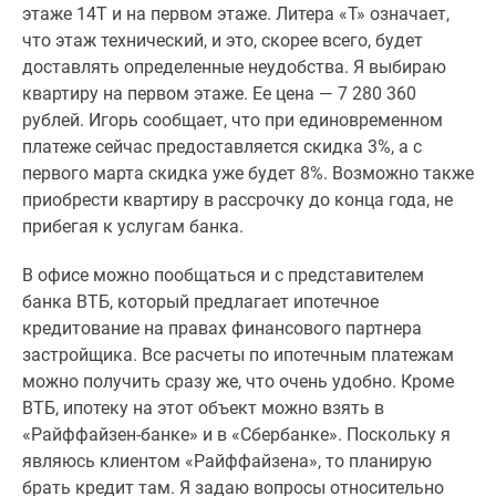
этаже 14Т и на первом этаже. Литера «Т» означает,
поселки
что этаж технический, и это, скорее всего, будет
у
доставлять определенные неудобства. Я выбираю
водоема
квартиру на первом этаже. Ее цена — 7 280 360
Коттеджные
рублей. Игорь сообщает, что при единовременном
поселки
платеже сейчас предоставляется скидка 3%, а с
в
первого марта скидка уже будет 8%. Возможно также
ипотеку
приобрести квартиру в рассрочку до конца года, не
Бизнес-
прибегая к услугам банка.
центры
Коттеджи
В офисе можно пообщаться и с представителем
Скидки
банка ВТБ, который предлагает ипотечное
и
кредитование на правах финансового партнера
акции
застройщика. Все расчеты по ипотечным платежам
Макс
можно получить сразу же, что очень удобно. Кроме
ВТБ, ипотеку на этот объект можно взять в
«Райффайзен-банке» и в «Сбербанке». Поскольку я
являюсь клиентом «Райффайзена», то планирую
брать кредит там. Я задаю вопросы относительно