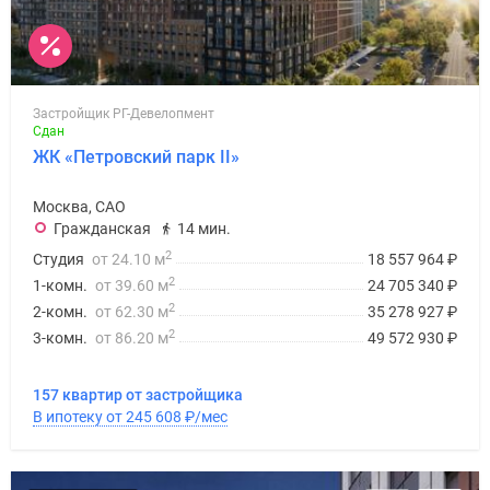
Застройщик РГ-Девелопмент
Сдан
ЖК «Петровский парк II»
Москва, САО
Гражданская
14 мин.
2
Студия
от 24.10 м
18 557 964
₽
2
1-комн.
от 39.60 м
24 705 340
₽
2
2-комн.
от 62.30 м
35 278 927
₽
2
3-комн.
от 86.20 м
49 572 930
₽
157 квартир от застройщика
В ипотеку от 245 608
₽
/мес