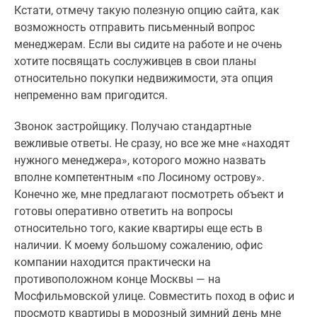
Новости
Кстати, отмечу такую полезную опцию сайта, как
недвижимости
возможность отправить письменный вопрос
Мнение
менеджерам. Если вы сидите на работе и не очень
эксперта
хотите посвящать сослуживцев в свои планы
Аналитика
относительно покупки недвижимости, эта опция
рынка
непременно вам пригодится.
Покупателю
Звонок застройщику. Получаю стандартные
Экспертиза
вежливые ответы. Не сразу, но все же мне «находят
новостроек
нужного менеджера», которого можно назвать
Эксперты
вполне компетентным «по Лосиному острову».
и
Конечно же, мне предлагают посмотреть объект и
авторы
готовы оперативно ответить на вопросы
О
относительно того, какие квартиры еще есть в
проекте
наличии. К моему большому сожалению, офис
Контакты
компании находится практически на
Реклама
противоположном конце Москвы — на
на
Мосфильмовской улице. Совместить поход в офис и
сайте
просмотр квартиры в морозный зимний день мне
Vk