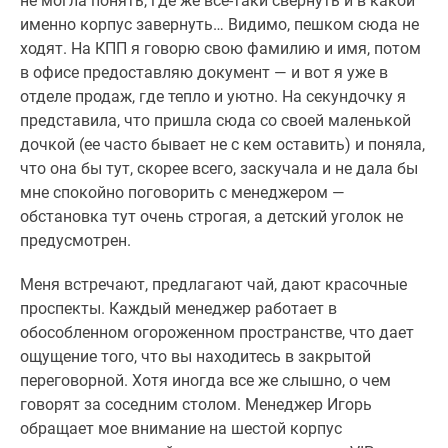
не могла понять, где же все-таки свернуть и в какой
застройщиком
именно корпус завернуть… Видимо, пешком сюда не
Rutube
ходят. На КПП я говорю свою фамилию и имя, потом
Поиск
в офисе предоставляю документ — и вот я уже в
дома
отделе продаж, где тепло и уютно. На секундочку я
в
представила, что пришла сюда со своей маленькой
Москве
дочкой (ее часто бывает не с кем оставить) и поняла,
Программа
что она бы тут, скорее всего, заскучала и не дала бы
реновации
мне спокойно поговорить с менеджером —
в
обстановка тут очень строгая, а детский уголок не
Москве
предусмотрен.
Новостройки
премиум-
Меня встречают, предлагают чай, дают красочные
класса
проспекты. Каждый менеджер работает в
Новостройки
обособленном огороженном пространстве, что дает
бизнес-
ощущение того, что вы находитесь в закрытой
класса
переговорной. Хотя иногда все же слышно, о чем
Рассрочка
говорят за соседним столом. Менеджер Игорь
Траншевая
обращает мое внимание на шестой корпус
ипотека