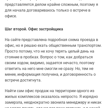
представляется делом крайне сложным, поэтому я
Дзен
для начала договариваюсь только о встрече в
Машино-
офисе.
места
Апартаменты
#траншевая
Шаг второй. Офис застройщика
ипотека
На сайте представлена подробная схема проезда в
#рассрочка
офис, но я решаю ехать общественным транспортом.
ИТ-
Просто потому, что не хочу терять целый день на
ипотека
стояние в пробках. Вопрос о том, как добраться
Квартиры
своим ходом, видимо, задается нечасто, поэтому
со
ответить на него мне смогли не сразу. Но, тем не
скидками
менее, информация получена, и договоренность о
до
встрече достигнута.
41%
Видео
Найти сам офис продаж на территории одного из
360°
жилых комплексов оказалось непросто. Я изрядно
новостроек
замерзла, неоднократно звонила менеджеру и никак
Субсидированная