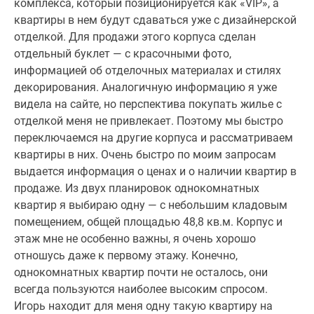
комплекса, который позиционируется как «VIP», а
Дома
квартиры в нем будут сдаваться уже с дизайнерской
и
отделкой. Для продажи этого корпуса сделан
коттеджи
отдельный буклет — с красочными фото,
Коттеджные
информацией об отделочных материалах и стилях
поселки
декорирования. Аналогичную информацию я уже
в
видела на сайте, но перспектива покупать жилье с
Новой
отделкой меня не привлекает. Поэтому мы быстро
Москве
переключаемся на другие корпуса и рассматриваем
Готовые
квартиры в них. Очень быстро по моим запросам
коттеджные
выдается информация о ценах и о наличии квартир в
поселки
продаже. Из двух планировок однокомнатных
Строящиеся
квартир я выбираю одну — с небольшим кладовым
коттеджные
помещением, общей площадью 48,8 кв.м. Корпус и
поселки
этаж мне не особенно важны, я очень хорошо
Коттеджные
отношусь даже к первому этажу. Конечно,
поселки
однокомнатных квартир почти не осталось, они
в
всегда пользуются наиболее высоким спросом.
лесу
Игорь находит для меня одну такую квартиру на
Коттеджные