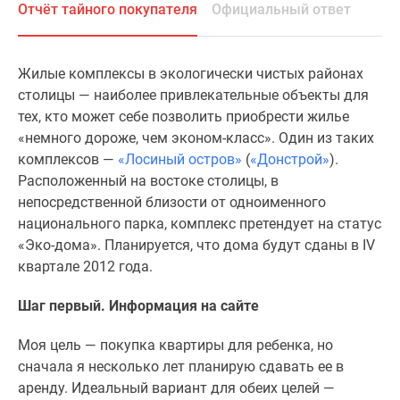
Отчёт тайного покупателя
Официальный ответ
Специальные
предложения
Коммерческие
Жилые комплексы в экологически чистых районах
помещения
столицы — наиболее привлекательные объекты для
Продавцы
тех, кто может себе позволить приобрести жилье
и
«немного дороже, чем эконом-класс». Один из таких
застройщики
комплексов —
«Лосиный остров»
(
«Донстрой»
).
Панорамы
Расположенный на востоке столицы, в
новостроек
непосредственной близости от одноименного
Видеообзор
национального парка, комплекс претендует на статус
новостроек
«Эко-дома». Планируется, что дома будут сданы в IV
Экспертиза
квартале 2012 года.
новостроек
Экология
Шаг первый. Информация на сайте
Москвы
и
Моя цель — покупка квартиры для ребенка, но
Подмосковья
сначала я несколько лет планирую сдавать ее в
Студии
аренду. Идеальный вариант для обеих целей —