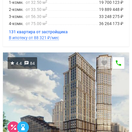
2
1-комн.
от 32.50 м
19 700 123
₽
2
2-комн.
от 33.50 м
19 889 448
₽
2
3-комн.
от 56.30 м
33 248 275
₽
2
4-комн.
от 75.00 м
36 264 173
₽
131 квартира от застройщика
В ипотеку от 88 321
₽
/мес
4.4
84