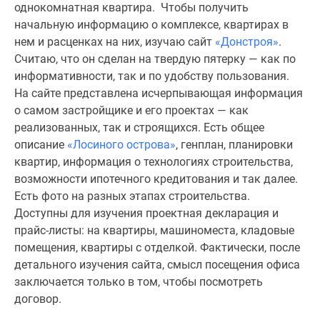
1-
однокомнатная квартира. Чтобы получить
комнатные
начальную информацию о комплексе, квартирах в
2-
нем и расценках на них, изучаю сайт
«Донстроя»
.
комнатные
Считаю, что он сделан на твердую пятерку — как по
3-
информативности, так и по удобству пользования.
комнатные
На сайте представлена исчерпывающая информация
Квартиры
о самом застройщике и его проектах — как
на
реализованных, так и строящихся. Есть общее
карте
описание
«Лосиного острова»
, генплан, планировки
Ипотечный
квартир, информация о технологиях строительства,
калькулятор
возможности ипотечного кредитования и так далее.
Семейная
Есть фото на разных этапах строительства.
ипотека
Доступны для изучения проектная декларация и
Военная
прайс-листы: на квартиры, машиноместа, кладовые
ипотека
помещения, квартиры с отделкой. Фактически, после
Банки
детального изучения сайта, смысл посещения офиса
и
заключается только в том, чтобы посмотреть
программы
договор.
Медиа