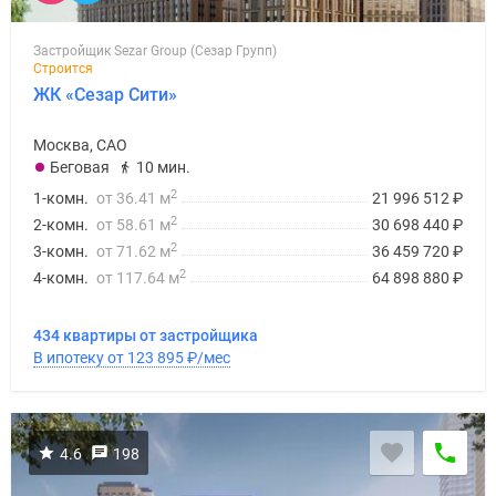
Застройщик Sezar Group (Сезар Групп)
Строится
ЖК «Сезар Сити»
Москва, САО
Беговая
10 мин.
2
1-комн.
от 36.41 м
21 996 512
₽
2
2-комн.
от 58.61 м
30 698 440
₽
2
3-комн.
от 71.62 м
36 459 720
₽
2
4-комн.
от 117.64 м
64 898 880
₽
434 квартиры от застройщика
В ипотеку от 123 895
₽
/мес
4.6
198