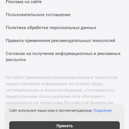
Реклама на сайте
Дзен
Машино-
Пользовательское соглашение
места
Апартаменты
Политика обработки персональных данных
#траншевая
Правила применения рекомендательных технологий
ипотека
#рассрочка
Согласие на получение информационных и рекламных
ИТ-
рассылок
ипотека
Квартиры
со
На сайте применяются рекомендательные технологии
скидками
предоставления информации на основе сбора,
до
систематизации и анализа сведений, относящихся к
41%
предпочтениям пользователей сети «Интернет»,
находящихся на территории Российской Федерации.
Видео
360°
Сайт использует ваши куки и прочие метаданные.
Подробнее
© 2011—2026 Новострой-М. Все права защищены. Всё,
новостроек
что нужно знать о новостройках
Субсидированная
Принять