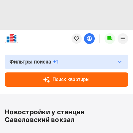
Новостройки
Квартиры
Ипотека
Новостройки
Москвы
Фильтры поиска
+1
Новостройки
Подмосковья
Поиск квартиры
Новостройки
Новой
Москвы
Готовые
Новостройки у станции
новостройки
Новостройки
Савеловский вокзал
на
карте