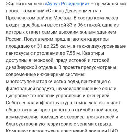
Жилой комплекс
«Аурус Резиденции»
– премиальный
Специальные
проект компании «Страна Девелопмент» в
предложения
Пресненском районе Москвы. В состав комплекса
Коммерческие
входят две башни высотой 83 и 96 этажей, одна из
помещения
которых станет самым высоким жилым зданием
Продавцы
России. Покупателям предлагаются квартиры
и
площадью от 31 до 225 кв. м, а также двухуровневые
застройщики
пентхаусы с потолками до 7,55 м. Квартиры
Панорамы
доступны в черновой, предчистовой и готовой
новостроек
дизайнерской отделке. В проекте предусмотрены
Видеообзор
современные инженерные системы:
новостроек
многоступенчатая очистка воды, вентиляция с
Экспертиза
фильтрацией воздуха, шумоизоляционные окна и
новостроек
цифровые технологии управления инженерией.
Экология
Собственная инфраструктура комплекса включает
Москвы
общественные пространства в стилобатной части,
и
коммерческие помещения, сервисы для жителей и
Подмосковья
благоустроенную территорию с зонами отдыха.
Студии
Комплекс расположен в престижной локации ЦАО