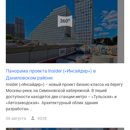
o
360
Панорама проекта Insider («Инсайдер») в
Даниловском районе
Insider («Инсайдер») – новый проект бизнес-класса на берегу
Москвы-реки, на Симоновской набережной. В пешей
доступности находятся две станции метро – «Тульская» и
«Автозаводская». Архитектурный облик здания
разработан...
06 августа
9038