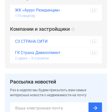
Дзен
ЖК «Аурус Резиденции»
4.0
Машино-
170 квартир
места
Апартаменты
Компании и застройщики
#траншевая
ипотека
СЗ СТРАНА СИТИ
#рассрочка
3.9
ИТ-
ГК Страна Девелопмент
ипотека
4.2
2 сдано
•
9 строится
Квартиры
со
скидками
до
Рассылка новостей
41%
Видео
Раз в неделю мы будем присылать вам самые
интересные новости о недвижимости на почту
360°
новостроек
Субсидированная