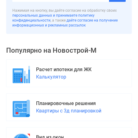
застройщиком
Rutube
Нажимая на кнопку, вы даёте согласие на обработку своих
персональных данных и принимаете политику
Поиск
конфиденциальности
, а также
даёте согласие на получение
дома
информационных и рекламных рассылок
в
Москве
Программа
Популярно на
Новострой-М
реновации
в
Москве
Расчет ипотеки для ЖК
Новостройки
Калькулятор
премиум-
класса
Новостройки
Планировочные решения
бизнес-
Квартиры с 3д планировкой
класса
Рассрочка
Траншевая
ипотека
Вид из окон