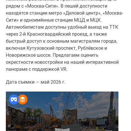
1-
рядом с «Москва-Сити». В пешей доступности
комнатные
находятся станции метро «Деловой центр», «Москва-
2-
Сити» и одноимённые станции МЦД и МЦК.
комнатные
Автомобилистам доступны удобный выезд на ТТК
3-
через 2-й Красногвардейский проезд, а также
комнатные
быстрый доступ к основным магистралям города,
Квартиры
включая Кутузовский проспект, Рублёвское и
на
Новорижское шоссе. Предлагаем оценить
карте
окрестности новостройки на нашей интерактивной
Ипотечный
панораме с поддержкой VR.
калькулятор
Семейная
Дата съемки — май 2026 г.
ипотека
Военная
ипотека
Банки
и
программы
Медиа