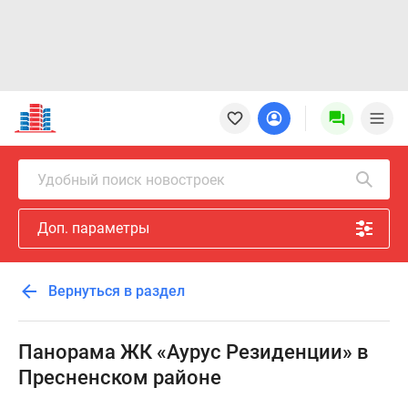
Новостройки
Квартиры
Ипотека
Новостройки
Удобный поиск новостроек
Москвы
Новостройки
Доп. параметры
Подмосковья
Новостройки
Новой
Вернуться в раздел
Москвы
Готовые
новостройки
Панорама ЖК «Аурус Резиденции» в
Новостройки
Пресненском районе
на
карте