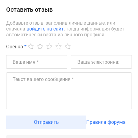
Новости
Оставить отзыв
недвижимости
Мнение
Добавьте отзыв, заполнив личные данные, или
эксперта
сначала
войдите на сайт
, тогда информация будет
Аналитика
автоматически взята из личного профиля.
рынка
Оценка
*
Покупателю
Экспертиза
новостроек
Эксперты
и
авторы
О
проекте
Контакты
Реклама
Отправить
Правила форума
на
сайте
Vk