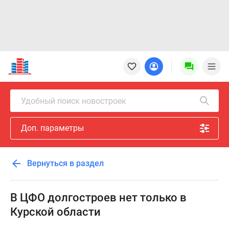
Новостройки
Квартиры
Ипотека
Новостройки
Удобный поиск новостроек
Москвы
Новостройки
Доп. параметры
Подмосковья
Новостройки
Новой
Вернуться в раздел
Москвы
Готовые
новостройки
В ЦФО долгостроев нет только в
Новостройки
Курской области
на
карте