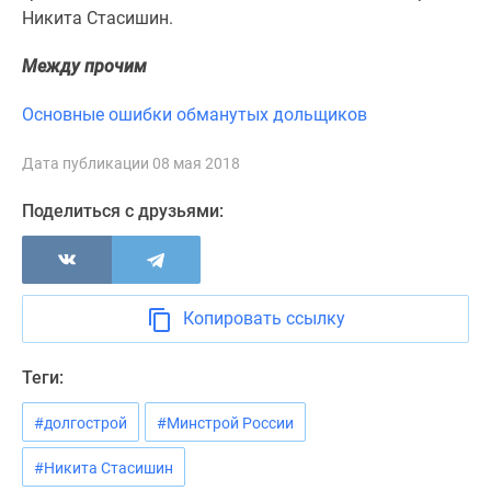
1-
Никита Стасишин.
комнатные
2-
Между прочим
комнатные
3-
Основные ошибки обманутых дольщиков
комнатные
Квартиры
Дата публикации 08 мая 2018
на
Поделиться с друзьями:
карте
Ипотечный
калькулятор
Семейная
Копировать ссылку
ипотека
Военная
ипотека
Теги:
Банки
#долгострой
#Минстрой России
и
программы
#Никита Стасишин
Медиа