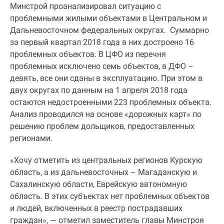
Минстрой проанализировал ситуацию с
Специальные
проблемными жилыми объектами в Центральном и
предложения
Дальневосточном федеральных округах. Суммарно
Коммерческие
за первый квартал 2018 года в них достроено 16
помещения
проблемных объектов. В ЦФО из перечня
Продавцы
проблемных исключено семь объектов, в ДФО –
и
девять, все они сданы в эксплуатацию. При этом в
застройщики
двух округах по данным на 1 апреля 2018 года
Панорамы
остаются недостроенными 223 проблемных объекта.
новостроек
Анализ проводился на основе «дорожных карт» по
Видеообзор
решению проблем дольщиков, предоставленных
новостроек
регионами.
Экспертиза
новостроек
«Хочу отметить из центральных регионов Курскую
Экология
область, а из дальневосточных – Магаданскую и
Москвы
Сахалинскую области, Еврейскую автономную
и
область. В этих субъектах нет проблемных объектов
Подмосковья
и людей, включенных в реестр пострадавших
Студии
граждан», — отметил заместитель главы Минстроя