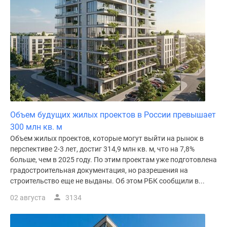
поселки
у
водоема
Коттеджные
поселки
в
ипотеку
Бизнес-
центры
Объем будущих жилых проектов в России превышает
Коттеджи
300 млн кв. м
Скидки
Объем жилых проектов, которые могут выйти на рынок в
и
перспективе 2-3 лет, достиг 314,9 млн кв. м, что на 7,8%
акции
больше, чем в 2025 году. По этим проектам уже подготовлена
Макс
градостроительная документация, но разрешения на
строительство еще не выданы. Об этом РБК сообщили в...
02 августа
3134