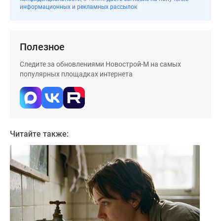
застройщиком
информационных и рекламных рассылок
Rutube
Поиск
дома
Полезное
в
Москве
Следите за обновлениями Новострой-М на самых
Программа
популярных площадках интернета
реновации
в
Москве
Новостройки
премиум-
Читайте также:
класса
Новостройки
бизнес-
класса
Рассрочка
Траншевая
ипотека