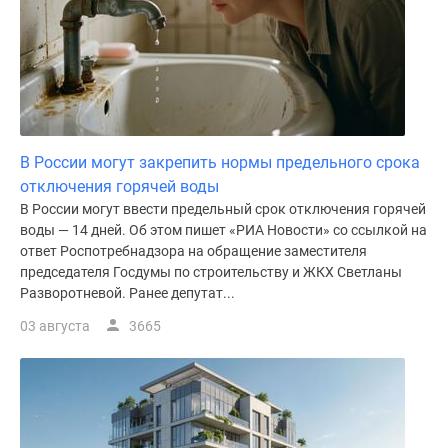
Дома
и
коттеджи
Коттеджные
поселки
в
Новой
В России могут закрепить нормы предельного срока
Москве
отключения горячей воды
Готовые
В России могут ввести предельный срок отключения горячей
коттеджные
воды — 14 дней. Об этом пишет «РИА Новости» со ссылкой на
ответ Роспотребнадзора на обращение заместителя
поселки
председателя Госдумы по строительству и ЖКХ Светланы
Строящиеся
Разворотневой. Ранее депутат...
коттеджные
поселки
03 августа
3665
Коттеджные
поселки
в
лесу
Коттеджные