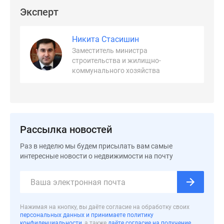
Эксперт
Дзен
Машино-
места
Никита Стасишин
Апартаменты
Заместитель министра
#траншевая
строительства и жилищно-
ипотека
коммунального хозяйства
#рассрочка
ИТ-
ипотека
Квартиры
Рассылка новостей
со
скидками
Раз в неделю мы будем присылать вам самые
до
интересные новости о недвижимости на почту
41%
Видео
360°
новостроек
Нажимая на кнопку, вы даёте согласие на обработку своих
Субсидированная
персональных данных и принимаете политику
конфиденциальности
, а также
даёте согласие на получение