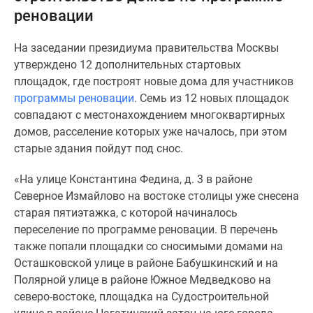
реновации
Специальные
предложения
На заседании президиума правительства Москвы
Коммерческие
утверждено 12 дополнительных стартовых
помещения
площадок, где построят новые дома для участников
Продавцы
программы реновации
. Семь из 12 новых площадок
и
совпадают с местонахождением многоквартирных
застройщики
домов, расселение которых уже началось, при этом
Панорамы
старые здания пойдут под снос.
новостроек
Видеообзор
«На улице Константина Федина, д. 3 в районе
новостроек
Северное Измайлово на востоке столицы уже снесена
Экспертиза
старая пятиэтажка, с которой начиналось
новостроек
переселение по программе реновации. В перечень
Экология
также попали площадки со сносимыми домами на
Москвы
Осташковской улице в районе Бабушкинский и на
и
Полярной улице в районе Южное Медведково на
Подмосковья
северо-востоке, площадка на Судостроительной
Студии