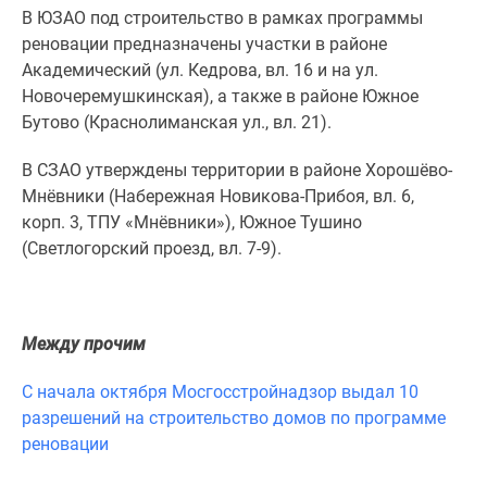
Новости
В ЮЗАО под строительство в рамках программы
недвижимости
реновации предназначены участки в районе
Мнение
Академический (ул. Кедрова, вл. 16 и на ул.
эксперта
Новочеремушкинская), а также в районе Южное
Аналитика
Бутово (Краснолиманская ул., вл. 21).
рынка
В СЗАО утверждены территории в районе Хорошёво-
Покупателю
Мнёвники (Набережная Новикова-Прибоя, вл. 6,
Экспертиза
корп. 3, ТПУ «Мнёвники»), Южное Тушино
новостроек
(Светлогорский проезд, вл. 7-9).
Эксперты
и
авторы
О
Между прочим
проекте
Контакты
С начала октября Мосгосстройнадзор выдал 10
Реклама
разрешений на строительство домов по программе
на
реновации
сайте
Vk