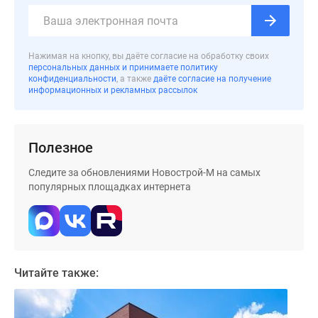
Дома
и
коттеджи
Нажимая на кнопку, вы даёте согласие на обработку своих
Коттеджные
персональных данных и принимаете политику
поселки
конфиденциальности
, а также
даёте согласие на получение
информационных и рекламных рассылок
в
Новой
Москве
Полезное
Готовые
коттеджные
Следите за обновлениями Новострой-М на самых
поселки
популярных площадках интернета
Строящиеся
коттеджные
поселки
Коттеджные
поселки
Читайте также:
в
лесу
Коттеджные