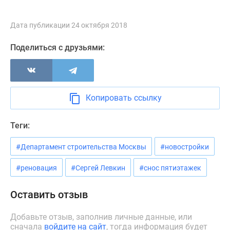
Дзен
Машино-
Дата публикации 24 октября 2018
места
Поделиться с друзьями:
Апартаменты
#траншевая
ипотека
#рассрочка
ИТ-
Копировать ссылку
ипотека
Квартиры
Теги:
со
скидками
#Департамент строительства Москвы
#новостройки
до
#реновация
#Сергей Левкин
#снос пятиэтажек
41%
Видео
Оставить отзыв
360°
новостроек
Добавьте отзыв, заполнив личные данные, или
Субсидированная
сначала
войдите на сайт
, тогда информация будет