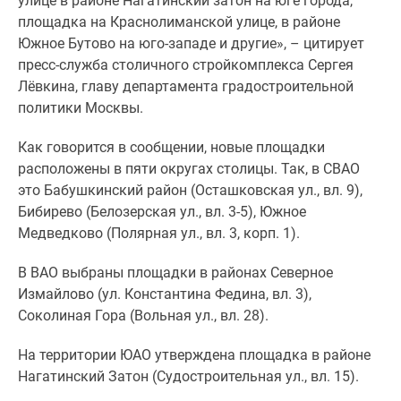
улице в районе Нагатинский затон на юге города,
1-
площадка на Краснолиманской улице, в районе
комнатные
Южное Бутово на юго-западе и другие», – цитирует
2-
пресс-служба столичного стройкомплекса Сергея
комнатные
Лёвкина, главу департамента градостроительной
3-
политики Москвы.
комнатные
Квартиры
Как говорится в сообщении, новые площадки
на
расположены в пяти округах столицы. Так, в СВАО
карте
это Бабушкинский район (Осташковская ул., вл. 9),
Ипотечный
Бибирево (Белозерская ул., вл. 3-5), Южное
калькулятор
Медведково (Полярная ул., вл. 3, корп. 1).
Семейная
ипотека
В ВАО выбраны площадки в районах Северное
Военная
Измайлово (ул. Константина Федина, вл. 3),
ипотека
Соколиная Гора (Вольная ул., вл. 28).
Банки
и
На территории ЮАО утверждена площадка в районе
программы
Нагатинский Затон (Судостроительная ул., вл. 15).
Медиа