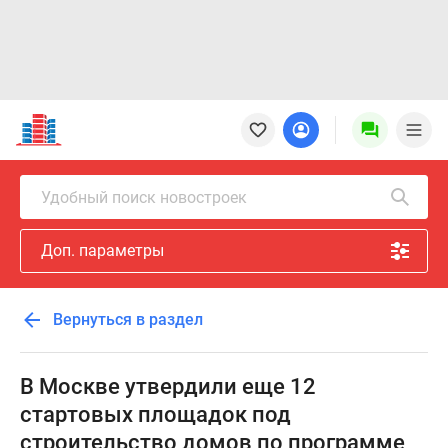
Новостройки
Квартиры
Ипотека
Новостройки
Удобный поиск новостроек
Москвы
Новостройки
Доп. параметры
Подмосковья
Новостройки
Новой
Вернуться в раздел
Москвы
Готовые
новостройки
В Москве утвердили еще 12
Новостройки
стартовых площадок под
на
строительство домов по программе
карте