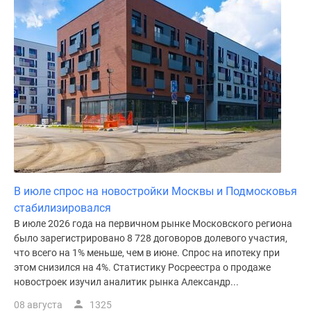
поселки
у
водоема
Коттеджные
поселки
в
ипотеку
Бизнес-
центры
Коттеджи
Скидки
В июле спрос на новостройки Москвы и Подмосковья
и
стабилизировался
акции
В июле 2026 года на первичном рынке Московского региона
Макс
было зарегистрировано 8 728 договоров долевого участия,
что всего на 1% меньше, чем в июне. Спрос на ипотеку при
этом снизился на 4%. Статистику Росреестра о продаже
новостроек изучил аналитик рынка Александр...
08 августа
1325