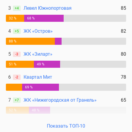
3
Левел Южнопортовая
85
+4
32 %
68 %
4
ЖК «Остров»
82
+5
88 %
5
ЖК «Зиларт»
80
-3
51 %
49 %
6
Квартал Мит
78
-2
69 %
7
ЖК «Нижегородская от Гранель»
65
+7
52 %
48 %
Показать ТОП-10