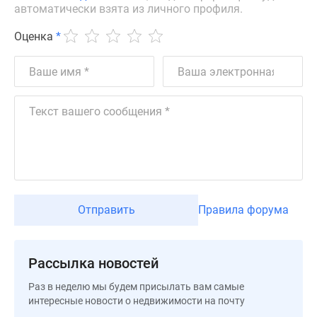
застройщиком
автоматически взята из личного профиля.
Rutube
Оценка
*
Поиск
дома
в
Москве
Программа
реновации
в
Москве
Новостройки
премиум-
класса
Отправить
Правила форума
Новостройки
бизнес-
класса
Рассылка новостей
Рассрочка
Раз в неделю мы будем присылать вам самые
Траншевая
интересные новости о недвижимости на почту
ипотека