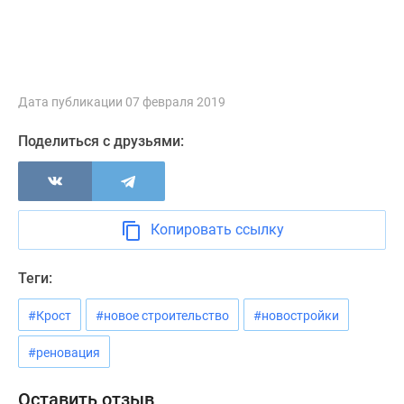
Новости
недвижимости
Мнение
эксперта
Аналитика
Дата публикации 07 февраля 2019
рынка
Поделиться с друзьями:
Покупателю
Экспертиза
новостроек
Эксперты
и
Копировать ссылку
авторы
О
Теги:
проекте
Контакты
#Крост
#новое строительство
#новостройки
Реклама
#реновация
на
сайте
Оставить отзыв
Vk