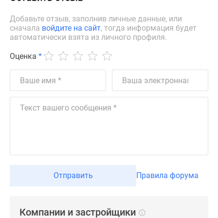
Дзен
Добавьте отзыв, заполнив личные данные, или
Машино-
сначала
войдите на сайт
, тогда информация будет
места
автоматически взята из личного профиля.
Апартаменты
Оценка
*
#траншевая
ипотека
#рассрочка
ИТ-
ипотека
Квартиры
со
скидками
до
41%
Видео
Отправить
Правила форума
360°
новостроек
Субсидированная
Компании и застройщики