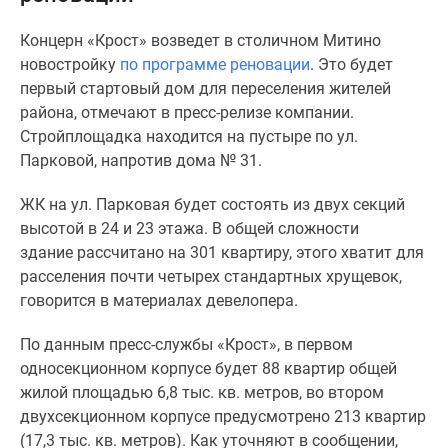
Специальные
Концерн «Крост» возведет в столичном Митино
предложения
новостройку
по программе реновации
. Это будет
Коммерческие
первый стартовый дом для переселения жителей
помещения
района, отмечают в пресс-релизе компании.
Продавцы
Стройплощадка находится на пустыре по ул.
и
Парковой, напротив дома № 31.
застройщики
Панорамы
ЖК на ул. Парковая будет состоять из двух секций
новостроек
высотой в 24 и 23 этажа. В общей сложности
Видеообзор
здание рассчитано на 301 квартиру, этого хватит для
новостроек
расселения почти четырех стандартных хрущевок,
Экспертиза
говорится в материалах девелопера.
новостроек
Экология
По данным пресс-службы «Крост», в первом
Москвы
односекционном корпусе будет 88 квартир общей
и
жилой площадью 6,8 тыс. кв. метров, во втором
Подмосковья
двухсекционном корпусе предусмотрено 213 квартир
Студии
(17,3 тыс. кв. метров). Как уточняют в сообщении,