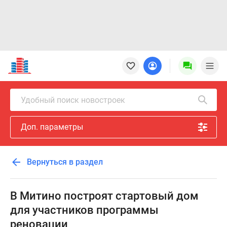
Новостройки
Квартиры
Ипотека
Новостройки
Удобный поиск новостроек
Москвы
Новостройки
Доп. параметры
Подмосковья
Новостройки
Новой
Вернуться в раздел
Москвы
Готовые
новостройки
В Митино построят стартовый дом
Новостройки
для участников программы
на
реновации
карте