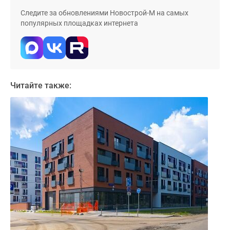
Дома
Следите за обновлениями Новострой-М на самых
и
популярных площадках интернета
коттеджи
Коттеджные
поселки
в
Новой
Читайте также:
Москве
Готовые
коттеджные
поселки
Строящиеся
коттеджные
поселки
Коттеджные
поселки
в
лесу
Коттеджные