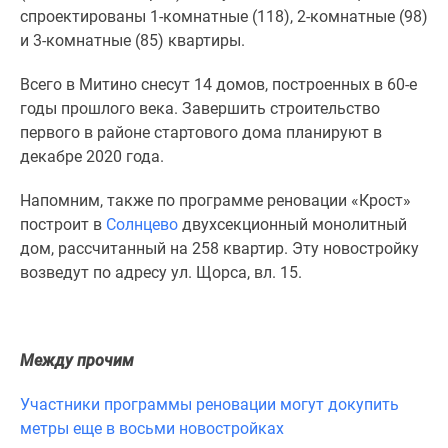
1-
спроектированы 1-комнатные (118), 2-комнатные (98)
комнатные
и 3-комнатные (85) квартиры.
2-
комнатные
Всего в Митино снесут 14 домов, построенных в 60-е
3-
годы прошлого века. Завершить строительство
комнатные
первого в районе стартового дома планируют в
Квартиры
декабре 2020 года.
на
карте
Напомним, также по программе реновации «Крост»
Ипотечный
построит в
Солнцево
двухсекционный монолитный
калькулятор
дом, рассчитанный на 258 квартир. Эту новостройку
Семейная
возведут по адресу ул. Щорса, вл. 15.
ипотека
Военная
ипотека
Между прочим
Банки
и
Участники программы реновации могут докупить
программы
метры еще в восьми новостройках
Медиа