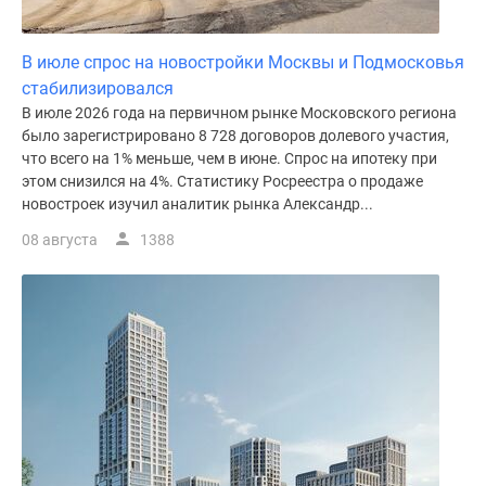
поселки
у
В июле спрос на новостройки Москвы и Подмосковья
водоема
стабилизировался
Коттеджные
В июле 2026 года на первичном рынке Московского региона
поселки
было зарегистрировано 8 728 договоров долевого участия,
в
что всего на 1% меньше, чем в июне. Спрос на ипотеку при
ипотеку
этом снизился на 4%. Статистику Росреестра о продаже
новостроек изучил аналитик рынка Александр...
Бизнес-
центры
08 августа
1388
Коттеджи
Скидки
и
акции
Макс