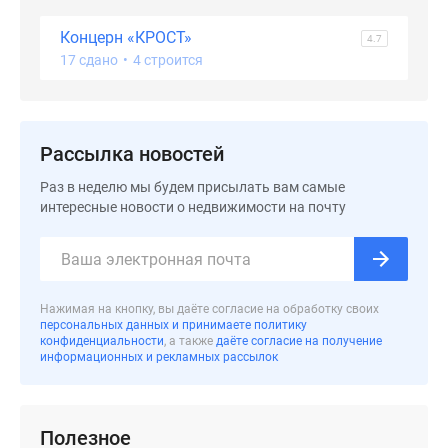
застройщиком
Rutube
Концерн «КРОСТ»
4.7
Поиск
17 сдано
•
4 строится
дома
в
Москве
Программа
Рассылка новостей
реновации
Раз в неделю мы будем присылать вам самые
в
интересные новости о недвижимости на почту
Москве
Новостройки
премиум-
класса
Нажимая на кнопку, вы даёте согласие на обработку своих
Новостройки
персональных данных и принимаете политику
бизнес-
конфиденциальности
, а также
даёте согласие на получение
информационных и рекламных рассылок
класса
Рассрочка
Траншевая
Полезное
ипотека