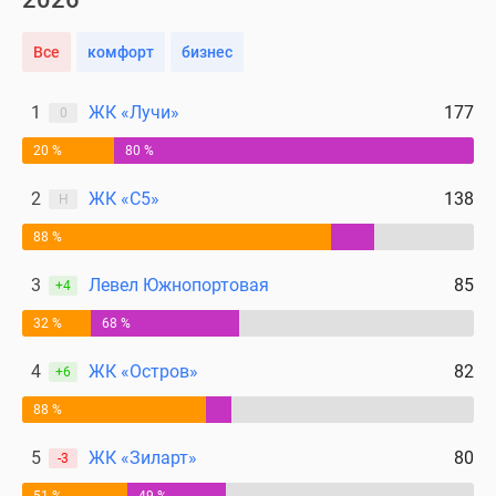
Все
комфорт
бизнес
1
ЖК «Лучи»
177
0
20 %
80 %
2
ЖК «С5»
138
Н
88 %
3
Левел Южнопортовая
85
+4
32 %
68 %
4
ЖК «Остров»
82
+6
88 %
5
ЖК «Зиларт»
80
-3