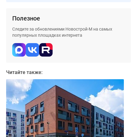
Дома
и
Полезное
коттеджи
Коттеджные
Следите за обновлениями Новострой-М на самых
поселки
популярных площадках интернета
в
Новой
Москве
Готовые
коттеджные
Читайте также:
поселки
Строящиеся
коттеджные
поселки
Коттеджные
поселки
в
лесу
Коттеджные