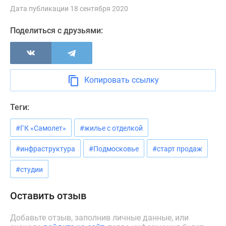
Новости
Дата публикации 18 сентября 2020
недвижимости
Поделиться с друзьями:
Мнение
эксперта
Аналитика
рынка
Покупателю
Копировать ссылку
Экспертиза
новостроек
Теги:
Эксперты
и
#ГК «Самолет»
#жилье с отделкой
авторы
#инфраструктура
#Подмосковье
#старт продаж
О
проекте
#студии
Контакты
Реклама
Оставить отзыв
на
сайте
Добавьте отзыв, заполнив личные данные, или
Vk