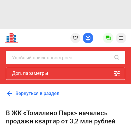
Новостройки
Квартиры
Ипотека
Новостройки
Удобный поиск новостроек
Москвы
Новостройки
Доп. параметры
Подмосковья
Новостройки
Новой
Вернуться в раздел
Москвы
Готовые
новостройки
В ЖК «Томилино Парк» начались
Новостройки
продажи квартир от 3,2 млн рублей
на
карте