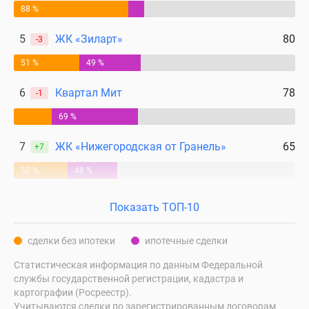
88 %
5
ЖК «Зиларт»
80
-3
51 %
49 %
6
Квартал Мит
78
-1
69 %
7
ЖК «Нижегородская от Гранель»
65
+7
52 %
48 %
Показать ТОП-10
сделки без ипотеки
ипотечные сделки
Статистическая информация по данным Федеральной
службы государственной регистрации, кадастра и
картографии (Росреестр).
Учитываются сделки по зарегистрированным договорам