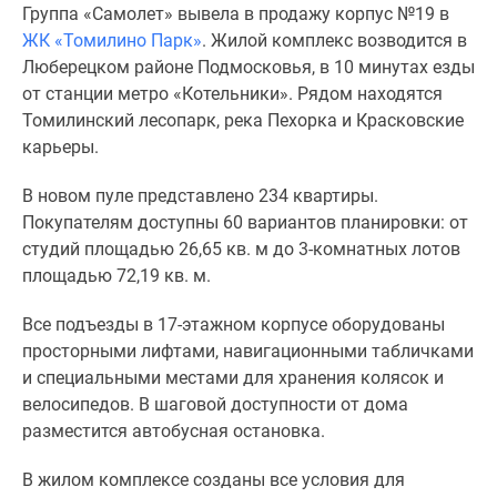
Группа «Самолет» вывела в продажу корпус №19 в
Специальные
ЖК «Томилино Парк»
. Жилой комплекс возводится в
предложения
Люберецком районе Подмосковья, в 10 минутах езды
Коммерческие
от станции метро «Котельники». Рядом находятся
помещения
Томилинский лесопарк, река Пехорка и Красковские
Продавцы
карьеры.
и
застройщики
В новом пуле представлено 234 квартиры.
Панорамы
Покупателям доступны 60 вариантов планировки: от
новостроек
студий площадью 26,65 кв. м до 3-комнатных лотов
Видеообзор
площадью 72,19 кв. м.
новостроек
Экспертиза
Все подъезды в 17-этажном корпусе оборудованы
новостроек
просторными лифтами, навигационными табличками
Экология
и специальными местами для хранения колясок и
Москвы
велосипедов. В шаговой доступности от дома
и
разместится автобусная остановка.
Подмосковья
Студии
В жилом комплексе созданы все условия для