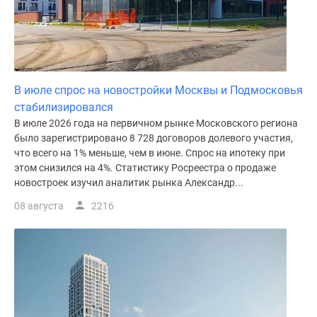
поселки
у
водоема
Коттеджные
поселки
В июле спрос на новостройки Москвы и Подмосковья
в
стабилизировался
ипотеку
В июле 2026 года на первичном рынке Московского региона
Бизнес-
было зарегистрировано 8 728 договоров долевого участия,
центры
что всего на 1% меньше, чем в июне. Спрос на ипотеку при
Коттеджи
этом снизился на 4%. Статистику Росреестра о продаже
новостроек изучил аналитик рынка Александр...
Скидки
и
08 августа
2216
акции
Макс