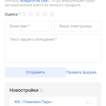
сначала
войдите на сайт
, тогда информация будет
автоматически взята из личного профиля.
Дзен
Машино-
Оценка
*
места
Апартаменты
#траншевая
ипотека
#рассрочка
ИТ-
ипотека
Квартиры
со
скидками
Отправить
Правила форума
до
41%
Видео
Новостройки
360°
новостроек
Субсидированная
ЖК «Томилино Парк»
4.1