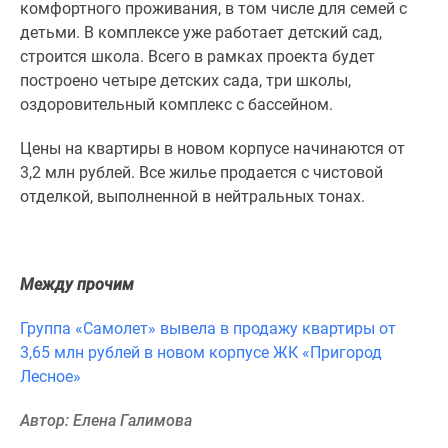
1-
комфортного проживания, в том числе для семей с
комнатные
детьми. В комплексе уже работает детский сад,
2-
строится школа. Всего в рамках проекта будет
комнатные
построено четыре детских сада, три школы,
3-
оздоровительный комплекс с бассейном.
комнатные
Цены на квартиры в новом корпусе начинаются от
Квартиры
3,2 млн рублей. Все жилье продается с чистовой
на
отделкой, выполненной в нейтральных тонах.
карте
Ипотечный
калькулятор
Семейная
Между прочим
ипотека
Военная
Группа «Самолет» вывела в продажу квартиры от
ипотека
3,65 млн рублей в новом корпусе ЖК «Пригород
Банки
Лесное»
и
программы
Автор: Елена Галимова
Медиа