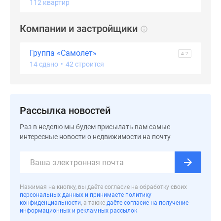
застройщиком
112 квартир
Rutube
Поиск
Компании и застройщики
дома
в
Группа «Самолет»
4.2
Москве
14 сдано
•
42 строится
Программа
реновации
в
Рассылка новостей
Москве
Новостройки
Раз в неделю мы будем присылать вам самые
премиум-
интересные новости о недвижимости на почту
класса
Новостройки
бизнес-
класса
Нажимая на кнопку, вы даёте согласие на обработку своих
Рассрочка
персональных данных и принимаете политику
конфиденциальности
, а также
даёте согласие на получение
Траншевая
информационных и рекламных рассылок
ипотека