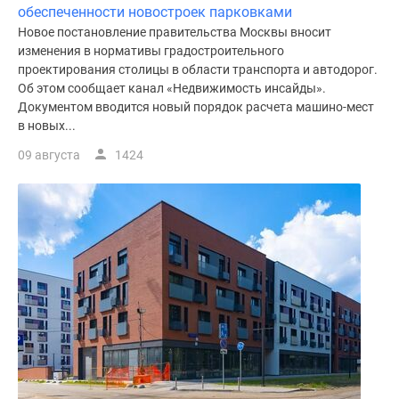
обеспеченности новостроек парковками
поселки
Новое постановление правительства Москвы вносит
у
изменения в нормативы градостроительного
водоема
проектирования столицы в области транспорта и автодорог.
Коттеджные
Об этом сообщает канал «Недвижимость инсайды».
поселки
Документом вводится новый порядок расчета машино-мест
в
в новых...
ипотеку
09 августа
1424
Бизнес-
центры
Коттеджи
Скидки
и
акции
Макс