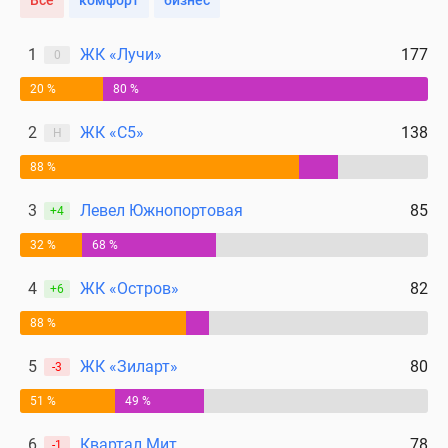
Все
комфорт
бизнес
1
ЖК «Лучи»
177
0
20 %
80 %
2
ЖК «С5»
138
Н
88 %
3
Левел Южнопортовая
85
+4
32 %
68 %
4
ЖК «Остров»
82
+6
88 %
5
ЖК «Зиларт»
80
-3
51 %
49 %
6
Квартал Мит
78
-1