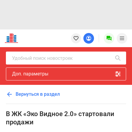
Новостройки
Квартиры
Ипотека
Новостройки
Удобный поиск новостроек
Москвы
Новостройки
Доп. параметры
Подмосковья
Новостройки
Новой
Вернуться в раздел
Москвы
Готовые
новостройки
В ЖК «Эко Видное 2.0» стартовали
Новостройки
продажи
на
карте