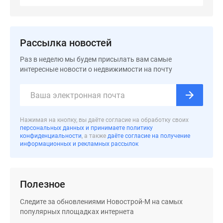
застройщиком
Rutube
Поиск
дома
Рассылка новостей
в
Раз в неделю мы будем присылать вам самые
Москве
интересные новости о недвижимости на почту
Программа
реновации
в
Москве
Нажимая на кнопку, вы даёте согласие на обработку своих
Новостройки
персональных данных и принимаете политику
премиум-
конфиденциальности
, а также
даёте согласие на получение
информационных и рекламных рассылок
класса
Новостройки
бизнес-
класса
Полезное
Рассрочка
Следите за обновлениями Новострой-М на самых
Траншевая
популярных площадках интернета
ипотека