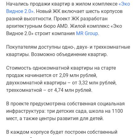
Начались продажи квартир в жилом комплексе
«Эко
Специальные
Видное 2.0»
. Новый ЖК включает шесть корпусов
предложения
разной высотности. Проект ЖК разработан
Коммерческие
архитектурным бюро AMD.
Жилой комплекс «Эко
помещения
Видное 2.0» строит компания
MR Group
.
Продавцы
и
Покупателям доступны одно-, двух- и трехкомнатные
застройщики
квартиры. Возможно объединение квартир.
Панорамы
новостроек
Стоимость однокомнатной квартиры на старте
Видеообзор
продаж начинается от 2,09 млн рублей,
новостроек
двухкомнатной квартиры – от 3,32 млн рублей,
Экспертиза
трехкомнатной – от 4,74 млн рублей.
новостроек
Экология
В проекте предусмотрена собственная социальная
Москвы
инфраструктура: три детских сада, школа на 1100
и
мест, а также центры развития для детей.
Подмосковья
В каждом корпусе будет построен собственный
Студии