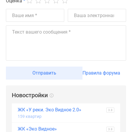
Оценка
*
Дзен
Машино-
места
Апартаменты
#траншевая
ипотека
#рассрочка
ИТ-
ипотека
Квартиры
Отправить
Правила форума
со
скидками
до
Новостройки
41%
Видео
ЖК «У реки. Эко Видное 2.0»
3.8
360°
159 квартир
новостроек
Субсидированная
ЖК «Эко Видное»
3.8