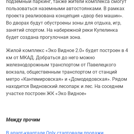
подземный паркинг, также жители комплекса смогут
1-
пользоваться наземными автостоянками. В рамках
комнатные
проекта реализована концепция «двор без машин».
2-
Во дворах будут обустроены зоны для отдыха, игр,
комнатные
занятий спортом. На набережной реки Купелинка
3-
будет создана прогулочная зона.
комнатные
Квартиры
Жилой комплекс «Эко Видное 2.0» будет построен в 4
на
км от МКАД. Добраться до него можно
карте
железнодорожным транспортом от Павелецкого
Ипотечный
вокзала, общественным транспортом от станций
калькулятор
метро «Кантемировская» и «Домодедовская». Рядом
Семейная
находится Видновский лесопарк и лес. На соседнем
ипотека
участке построен ЖК «Эко Видное»
Военная
ипотека
Банки
и
Между прочим
программы
Медиа
В апарт-квартале Only стартовали продажи