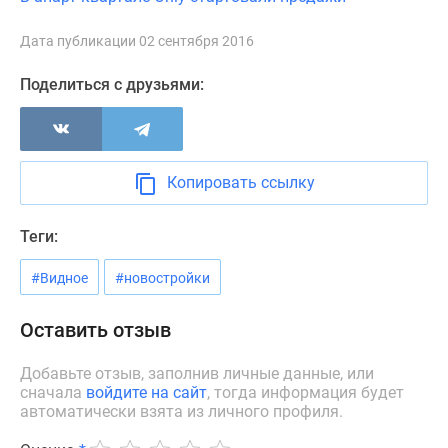
Новости
недвижимости
Дата публикации 02 сентября 2016
Мнение
Поделиться с друзьями:
эксперта
Аналитика
рынка
Покупателю
Экспертиза
Копировать ссылку
новостроек
Эксперты
Теги:
и
авторы
#Видное
#новостройки
О
проекте
Оставить отзыв
Контакты
Добавьте отзыв, заполнив личные данные, или
Реклама
сначала
войдите на сайт
, тогда информация будет
на
автоматически взята из личного профиля.
сайте
Vk