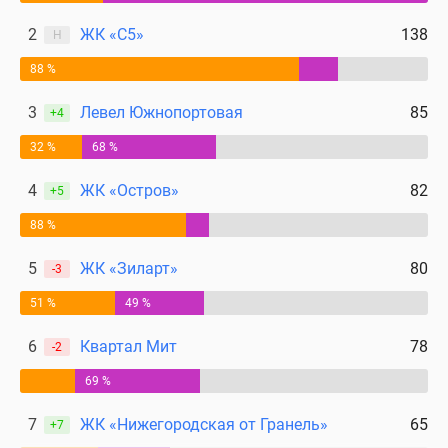
2
ЖК «С5»
138
Н
88 %
3
Левел Южнопортовая
85
+4
32 %
68 %
4
ЖК «Остров»
82
+5
88 %
5
ЖК «Зиларт»
80
-3
51 %
49 %
6
Квартал Мит
78
-2
69 %
7
ЖК «Нижегородская от Гранель»
65
+7