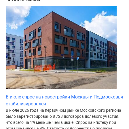
Дома
и
коттеджи
Коттеджные
поселки
в
Новой
Москве
Готовые
коттеджные
поселки
Строящиеся
коттеджные
поселки
В июле спрос на новостройки Москвы и Подмосковья
Коттеджные
стабилизировался
поселки
В июле 2026 года на первичном рынке Московского региона
в
было зарегистрировано 8 728 договоров долевого участия,
лесу
что всего на 1% меньше, чем в июне. Спрос на ипотеку при
Коттеджные
этом снизился на 4%. Статистику Росреестра о продаже