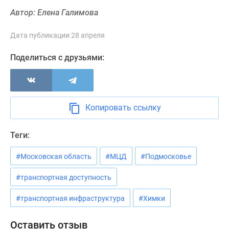
Новости
Автор: Елена Галимова
недвижимости
Мнение
Дата публикации 28 апреля
эксперта
Аналитика
Поделиться с друзьями:
рынка
Покупателю
Экспертиза
новостроек
Копировать ссылку
Эксперты
и
Теги:
авторы
О
#Московская область
#МЦД
#Подмосковье
проекте
#транспортная доступность
Контакты
Реклама
#транспортная инфраструктура
#Химки
на
сайте
Оставить отзыв
Vk