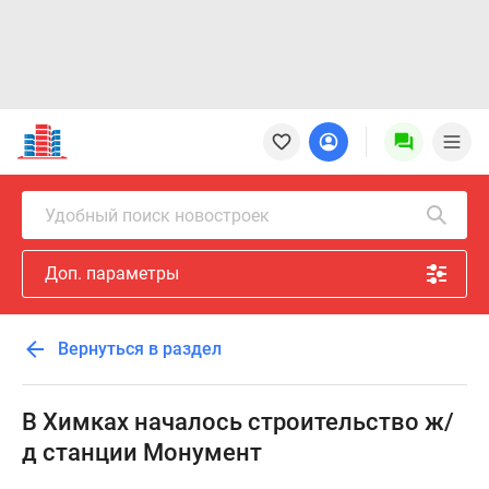
Новостройки
Квартиры
Ипотека
Новостройки
Удобный поиск новостроек
Москвы
Новостройки
Доп. параметры
Подмосковья
Новостройки
Новой
Вернуться в раздел
Москвы
Готовые
новостройки
В Химках началось строительство ж/
Новостройки
д станции Монумент
на
карте