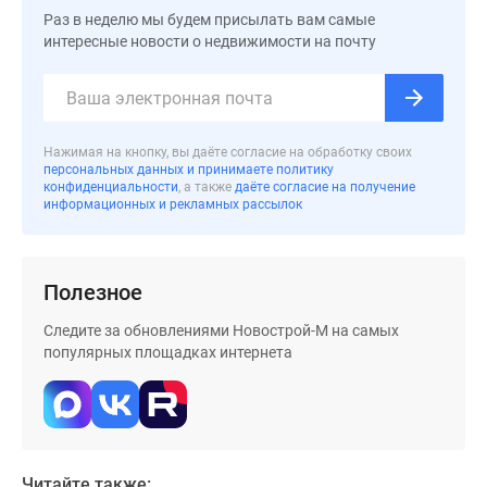
застройщиком
Раз в неделю мы будем присылать вам самые
Rutube
интересные новости о недвижимости на почту
Поиск
дома
в
Москве
Нажимая на кнопку, вы даёте согласие на обработку своих
Программа
персональных данных и принимаете политику
реновации
конфиденциальности
, а также
даёте согласие на получение
информационных и рекламных рассылок
в
Москве
Новостройки
Полезное
премиум-
класса
Следите за обновлениями Новострой-М на самых
Новостройки
популярных площадках интернета
бизнес-
класса
Рассрочка
Траншевая
ипотека
Читайте также: