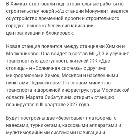
В Химках стартовали подготовительные работы по
Специальные
строительству новой ж/д станции Монумент, ведется
предложения
обустройство временной дороги и строительного
Коммерческие
городка, вынос кабелей сигнализации,
помещения
централизации и блокировок.
Продавцы
и
Новая станция появится между станциями Химки и
застройщики
Молжаниново. Она войдет в состав МЦД-3 и улучшит
Панорамы
транспортную доступность жителей ЖК «Две
новостроек
столицы» и «Солнечная система» с другими
Видеообзор
микрорайонами Химок, Москвой и населенными
новостроек
пунктами Подмосковья. По словам министра
Экспертиза
транспорта и дорожной инфраструктуры Московской
новостроек
области Марата Сибатулина, открыть станцию
Экология
планируется в III квартале 2027 года.
Москвы
и
Будут построены две «береговые» платформы с
Подмосковья
навесами, турникетами, кассовыми аппаратами и
Студии
мультимедийными системами навигации и