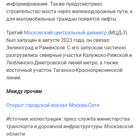
1-
информирования. Также предусмотрено
комнатные
строительство моста через железнодорожные пути, а
2-
для маломобильных граждан появятся лифты.
комнатные
3-
Третий
Московский центральный диаметр
(МЦД-3)
комнатные
был запущен в августе 2023 года, он связал
Квартиры
Зеленоград и Раменское. С его запуском частично
на
разгрузились северные участки Калужско-Рижской и
карте
Люблинско-Дмитровской линий метро, а также
Ипотечный
восточный участок Таганско-Краснопресненской
калькулятор
линии.
Семейная
Между прочим
ипотека
Военная
Открыт городской вокзал Москва-Сити
ипотека
Банки
Источник иллюстрации: пресс-служба министерства
и
транспорта и дорожной инфраструктуры Московской
программы
области
Медиа