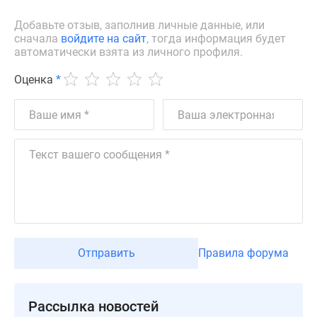
Дзен
Добавьте отзыв, заполнив личные данные, или
Машино-
сначала
войдите на сайт
, тогда информация будет
места
автоматически взята из личного профиля.
Апартаменты
Оценка
*
#траншевая
ипотека
#рассрочка
ИТ-
ипотека
Квартиры
со
скидками
до
41%
Отправить
Правила форума
Видео
360°
новостроек
Субсидированная
Рассылка новостей