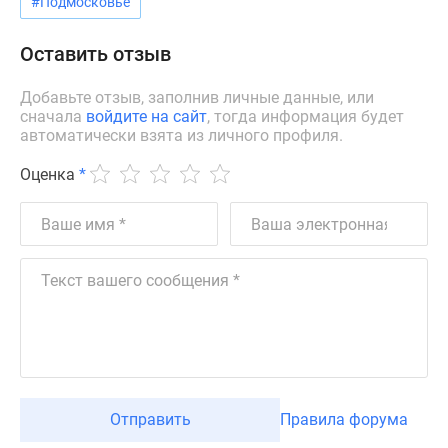
#Подмосковье
Дзен
Машино-
Оставить отзыв
места
Апартаменты
Добавьте отзыв, заполнив личные данные, или
сначала
войдите на сайт
, тогда информация будет
#траншевая
автоматически взята из личного профиля.
ипотека
#рассрочка
Оценка
*
ИТ-
ипотека
Квартиры
со
скидками
до
41%
Видео
360°
новостроек
Отправить
Правила форума
Субсидированная