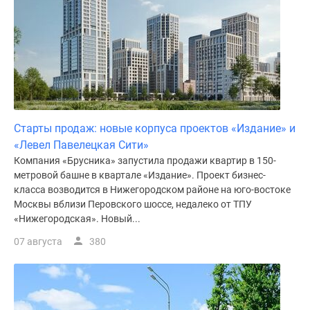
поселки
у
водоема
Коттеджные
поселки
в
ипотеку
Старты продаж: новые корпуса проектов «Издание» и
Бизнес-
«Левел Павелецкая Сити»
центры
Компания «Брусника» запустила продажи квартир в 150-
Коттеджи
метровой башне в квартале «Издание». Проект бизнес-
Скидки
класса возводится в Нижегородском районе на юго-востоке
и
Москвы вблизи Перовского шоссе, недалеко от ТПУ
акции
«Нижегородская». Новый...
Макс
07 августа
380