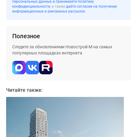
персональных данных и принимаете политику
Дома
конфиденциальности
, а также
даёте согласие на получение
и
информационных и рекламных рассылок
коттеджи
Коттеджные
поселки
Полезное
в
Следите за обновлениями Новострой-М на самых
Новой
популярных площадках интернета
Москве
Готовые
коттеджные
поселки
Строящиеся
Читайте также:
коттеджные
поселки
Коттеджные
поселки
в
лесу
Коттеджные