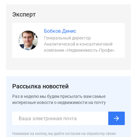
застройщиком
Rutube
Эксперт
Поиск
дома
Бобков Денис
в
Генеральный директор
Москве
Аналитической и консалтинговой
Программа
компании «Недвижимость-Профи»
реновации
в
Москве
Новостройки
премиум-
Рассылка новостей
класса
Раз в неделю мы будем присылать вам самые
Новостройки
интересные новости о недвижимости на почту
бизнес-
класса
Рассрочка
Траншевая
ипотека
Нажимая на кнопку, вы даёте согласие на обработку своих