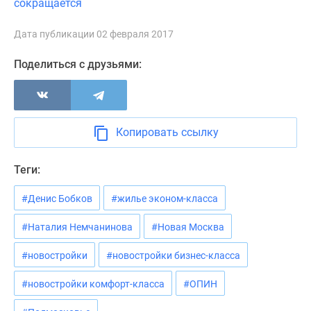
сокращается
Новости
недвижимости
Дата публикации 02 февраля 2017
Мнение
эксперта
Поделиться с друзьями:
Аналитика
рынка
Покупателю
Экспертиза
Копировать ссылку
новостроек
Эксперты
Теги:
и
авторы
#Денис Бобков
#жилье эконом-класса
О
проекте
#Наталия Немчанинова
#Новая Москва
Контакты
#новостройки
#новостройки бизнес-класса
Реклама
на
#новостройки комфорт-класса
#ОПИН
сайте
Vk