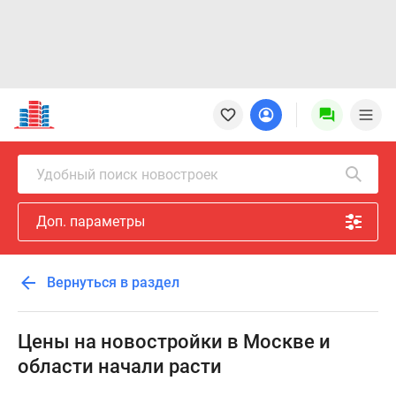
Новостройки
Квартиры
Ипотека
Новостройки
Удобный поиск новостроек
Москвы
Новостройки
Доп. параметры
Подмосковья
Новостройки
Новой
Вернуться в раздел
Москвы
Готовые
новостройки
Цены на новостройки в Москве и
Новостройки
области начали расти
на
карте