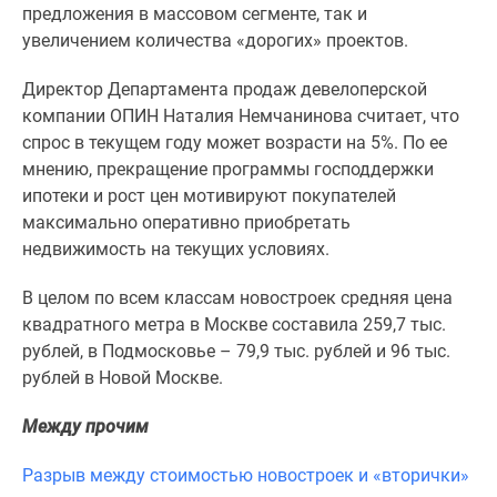
1-
предложения в массовом сегменте, так и
комнатные
увеличением количества «дорогих» проектов.
2-
комнатные
Директор Департамента продаж девелоперской
3-
компании ОПИН Наталия Немчанинова считает, что
комнатные
спрос в текущем году может возрасти на 5%. По ее
Квартиры
мнению, прекращение программы господдержки
на
ипотеки и рост цен мотивируют покупателей
карте
максимально оперативно приобретать
Ипотечный
недвижимость на текущих условиях.
калькулятор
В целом по всем классам новостроек средняя цена
Семейная
квадратного метра в Москве составила 259,7 тыс.
ипотека
рублей, в Подмосковье – 79,9 тыс. рублей и 96 тыс.
Военная
рублей в Новой Москве.
ипотека
Банки
Между прочим
и
программы
Разрыв между стоимостью новостроек и «вторички»
Медиа