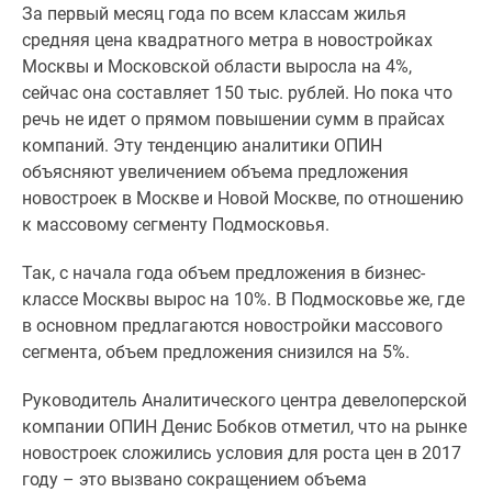
За первый месяц года по всем классам жилья
Специальные
средняя цена квадратного метра в новостройках
предложения
Москвы и Московской области выросла на 4%,
Коммерческие
сейчас она составляет 150 тыс. рублей. Но пока что
помещения
речь не идет о прямом повышении сумм в прайсах
Продавцы
компаний. Эту тенденцию аналитики ОПИН
и
объясняют увеличением объема предложения
застройщики
новостроек в Москве и Новой Москве, по отношению
Панорамы
к массовому сегменту Подмосковья.
новостроек
Видеообзор
Так, с начала года объем предложения в бизнес-
новостроек
классе Москвы вырос на 10%. В Подмосковье же, где
Экспертиза
в основном предлагаются новостройки массового
новостроек
сегмента, объем предложения снизился на 5%.
Экология
Москвы
Руководитель Аналитического центра девелоперской
и
компании ОПИН Денис Бобков отметил, что на рынке
Подмосковья
новостроек сложились условия для роста цен в 2017
Студии
году – это вызвано сокращением объема