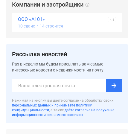
застройщиком
Компании и застройщики
Rutube
Поиск
ООО «А101»
4.8
дома
10 сдано
•
14 строится
в
Москве
Программа
реновации
Рассылка новостей
в
Раз в неделю мы будем присылать вам самые
Москве
интересные новости о недвижимости на почту
Новостройки
премиум-
класса
Новостройки
Нажимая на кнопку, вы даёте согласие на обработку своих
бизнес-
персональных данных и принимаете политику
класса
конфиденциальности
, а также
даёте согласие на получение
информационных и рекламных рассылок
Рассрочка
Траншевая
ипотека