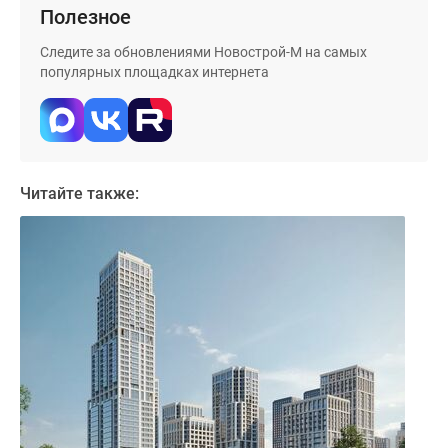
Дома
Полезное
и
Следите за обновлениями Новострой-М на самых
коттеджи
популярных площадках интернета
Коттеджные
поселки
в
Новой
Москве
Читайте также:
Готовые
коттеджные
поселки
Строящиеся
коттеджные
поселки
Коттеджные
поселки
в
лесу
Коттеджные