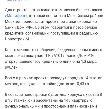
Специальные
Для строительства жилого комплекса бизнес-класса
предложения
«Манифест»
, который появится в Можайском районе
Коммерческие
Москвы, предоставит проектное финансирование
помещения
банк «Дом.РФ». Об этом говорится в пресс-релизе
Продавцы
кредитной организации, поступившем в редакцию
и
Новострой-М.
застройщики
Панорамы
Как отмечают в сообщении, fee-девелопером жилого
новостроек
комплекса выступает ГК «А101». Банк «Дом.РФ»
Видеообзор
открыл девелоперу кредитную линию на 1,3 млрд
новостроек
рублей.
Экспертиза
новостроек
Всего в рамках проекта возведут порядка 14 тыс. кв.
Экология
метров, площадь застройки достигает 0,43 га.
Москвы
и
В составе новостройки будет два корпуса высотой 8
Подмосковья
и 15 этажей, они рассчитаны на 143 квартиры с
Студии
функциональными и просторными планировками