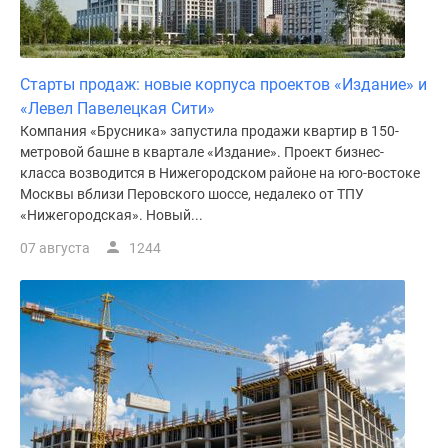
поселки
у
водоема
Старты продаж: новые корпуса проектов «Издание» и
Коттеджные
«Левел Павелецкая Сити»
поселки
Компания «Брусника» запустила продажи квартир в 150-
в
метровой башне в квартале «Издание». Проект бизнес-
ипотеку
класса возводится в Нижегородском районе на юго-востоке
Бизнес-
Москвы вблизи Перовского шоссе, недалеко от ТПУ
центры
«Нижегородская». Новый...
Коттеджи
07 августа
1244
Скидки
и
акции
Макс