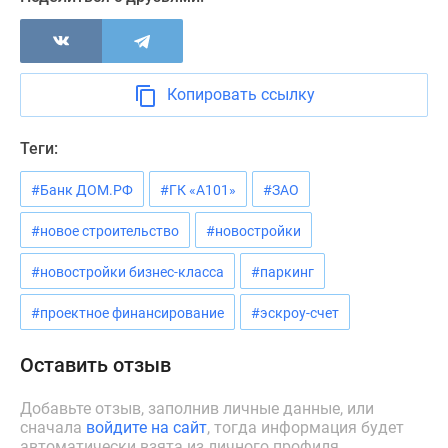
Новости
недвижимости
Мнение
эксперта
Копировать ссылку
Аналитика
рынка
Теги:
Покупателю
Экспертиза
#Банк ДОМ.РФ
#ГК «А101»
#ЗАО
новостроек
Эксперты
#новое строительство
#новостройки
и
#новостройки бизнес-класса
#паркинг
авторы
О
#проектное финансирование
#эскроу-счет
проекте
Контакты
Оставить отзыв
Реклама
на
Добавьте отзыв, заполнив личные данные, или
сайте
сначала
войдите на сайт
, тогда информация будет
Vk
автоматически взята из личного профиля.