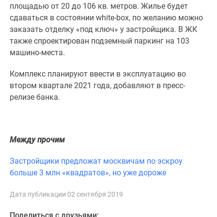
1-
площадью от 20 до 106 кв. метров. Жилье будет
комнатные
сдаваться в состоянии white-box, по желанию можно
2-
заказать отделку «под ключ» у застройщика. В ЖК
комнатные
также спроектирован подземный паркинг на 103
3-
машино-места.
комнатные
Квартиры
Комплекс планируют ввести в эксплуатацию во
на
втором квартале 2021 года, добавляют в пресс-
карте
релизе банка.
Ипотечный
калькулятор
Семейная
Между прочим
ипотека
Военная
Застройщики предложат москвичам по эскроу
ипотека
больше 3 млн «квадратов», но уже дороже
Банки
и
Дата публикации 02 сентября 2019
программы
Медиа
Поделиться с друзьями: