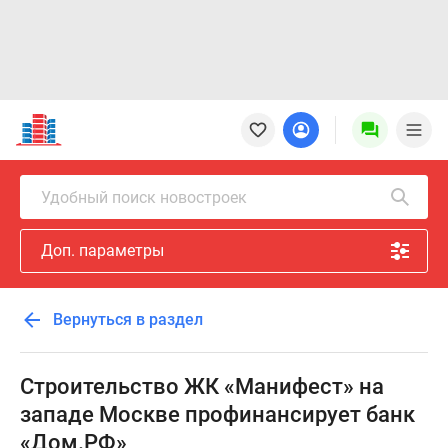
Новостройки
Квартиры
Ипотека
Новостройки
Удобный поиск новостроек
Москвы
Новостройки
Доп. параметры
Подмосковья
Новостройки
Новой
Вернуться в раздел
Москвы
Готовые
новостройки
Строительство ЖК «Манифест» на
Новостройки
западе Москве профинансирует банк
на
«Дом.РФ»
карте