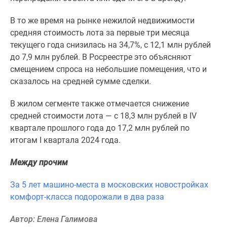
1-
комнатные
В то же время на рынке нежилой недвижимости
2-
средняя стоимость лота за первые три месяца
комнатные
текущего года снизилась на 34,7%, с 12,1 млн рублей
3-
до 7,9 млн рублей. В Росреестре это объясняют
комнатные
смещением спроса на небольшие помещения, что и
Квартиры
сказалось на средней сумме сделки.
на
карте
В жилом сегменте также отмечается снижение
Ипотечный
средней стоимости лота — с 18,3 млн рублей в IV
калькулятор
квартале прошлого года до 17,2 млн рублей по
Семейная
итогам I квартала 2024 года.
ипотека
Военная
Между прочим
ипотека
За 5 лет машино-места в московских новостройках
Банки
комфорт-класса подорожали в два раза
и
программы
Автор: Елена Галимова
Медиа