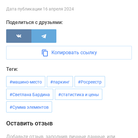
Новости
Дата публикации 16 апреля 2024
недвижимости
Мнение
Поделиться с друзьями:
эксперта
Аналитика
рынка
Покупателю
Копировать ссылку
Экспертиза
новостроек
Теги:
Эксперты
и
#машино-место
#паркинг
#Росреестр
авторы
О
#Светлана Бардина
#статистика и цены
проекте
#Сумма элементов
Контакты
Реклама
Оставить отзыв
на
сайте
Добавьте отзыв, заполнив личные данные, или
Vk