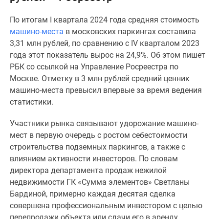
Специальные
По итогам I квартала 2024 года средняя стоимость
предложения
машино-места
в московских паркингах составила
Коммерческие
3,31 млн рублей, по сравнению с IV кварталом 2023
помещения
года этот показатель вырос на 24,9%. Об этом пишет
Продавцы
РБК со ссылкой на Управление Росреестра по
и
Москве. Отметку в 3 млн рублей средний ценник
застройщики
машино-места превысил впервые за время ведения
Панорамы
статистики.
новостроек
Видеообзор
Участники рынка связывают удорожание машино-
новостроек
мест в первую очередь с ростом себестоимости
Экспертиза
строительства подземных паркингов, а также с
новостроек
влиянием активности инвесторов. По словам
Экология
директора департамента продаж нежилой
Москвы
недвижимости ГК «Сумма элементов» Светланы
и
Бардиной, примерно каждая десятая сделка
Подмосковья
совершена профессиональным инвестором с целью
Студии
перепродажи объекта или сдачи его в аренду.