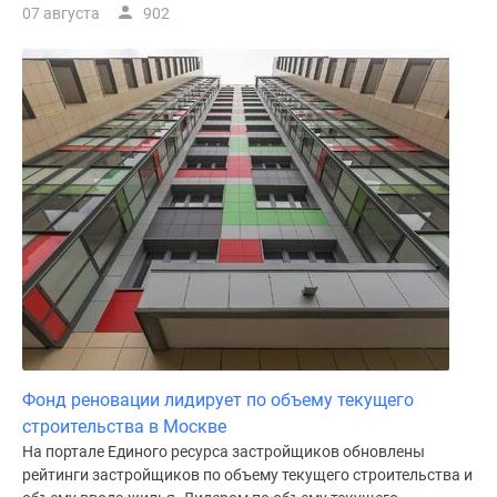
07 августа
902
поселки
у
водоема
Коттеджные
поселки
в
ипотеку
Бизнес-
центры
Коттеджи
Скидки
и
акции
Макс
Фонд реновации лидирует по объему текущего
строительства в Москве
На портале Единого ресурса застройщиков обновлены
рейтинги застройщиков по объему текущего строительства и