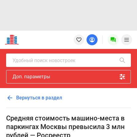
Новостройки
Квартиры
Ипотека
Новостройки
Удобный поиск новостроек
Москвы
Новостройки
Доп. параметры
Подмосковья
Новостройки
Новой
Вернуться в раздел
Москвы
Готовые
новостройки
Средняя стоимость машино-места в
Новостройки
паркингах Москвы превысила 3 млн
на
рублей — Росреестр
карте