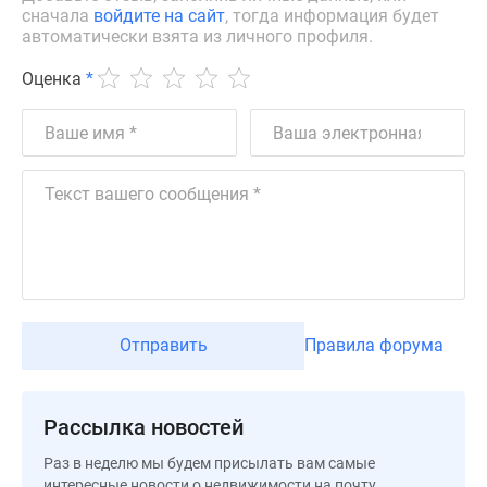
сначала
войдите на сайт
, тогда информация будет
Дзен
автоматически взята из личного профиля.
Машино-
места
Оценка
*
Апартаменты
#траншевая
ипотека
#рассрочка
ИТ-
ипотека
Квартиры
со
скидками
до
Отправить
Правила форума
41%
Видео
360°
Рассылка новостей
новостроек
Раз в неделю мы будем присылать вам самые
Субсидированная
интересные новости о недвижимости на почту