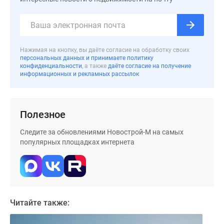
застройщиком
Rutube
Поиск
дома
в
Нажимая на кнопку, вы даёте согласие на обработку своих
персональных данных и принимаете политику
Москве
конфиденциальности
, а также
даёте согласие на получение
Программа
информационных и рекламных рассылок
реновации
в
Москве
Полезное
Новостройки
Следите за обновлениями Новострой-М на самых
премиум-
популярных площадках интернета
класса
Новостройки
бизнес-
класса
Рассрочка
Читайте также:
Траншевая
ипотека