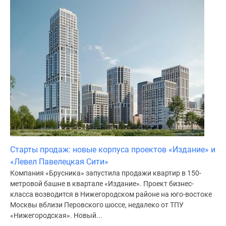
Дома
и
коттеджи
Коттеджные
поселки
в
Новой
Москве
Готовые
коттеджные
поселки
Строящиеся
Старты продаж: новые корпуса проектов «Издание» и
коттеджные
«Левел Павелецкая Сити»
поселки
Компания «Брусника» запустила продажи квартир в 150-
Коттеджные
метровой башне в квартале «Издание». Проект бизнес-
поселки
класса возводится в Нижегородском районе на юго-востоке
в
Москвы вблизи Перовского шоссе, недалеко от ТПУ
лесу
«Нижегородская». Новый...
Коттеджные