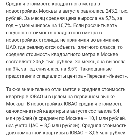
Средняя стоимость квадратного метра в
Специальные
новостройках Москвы в августе равнялась 243,2 тыс.
предложения
рублей. За месяц средняя цена выросла на 5,7%, за
Коммерческие
год – уменьшилась на 10,7%. Если рассчитывать
помещения
среднюю стоимость квадратного метра в
Продавцы
новостройках столицы, не принимая во внимание
и
ЦАО, где реализуются объекты элитного класса, то
застройщики
средняя стоимость квадратного метра в Москве
Панорамы
составляет 206,8 тыс. рублей. За месяц она выросла
новостроек
на 3%, за год снизилась на 8,5%. Такие данные
Видеообзор
представили специалисты центра «Пересвет-Инвест».
новостроек
Экспертиза
Также значительно отличается и средняя стоимость
новостроек
квартир в ЮВАО и в целом на первичном рынке
Экология
Москвы. В новостройках ЮВАО средняя стоимость
Москвы
однокомнатной квартиры в августе составила 5,4
и
млн рублей (в среднем по Москве – 10,1 млн рублей,
Подмосковья
без учета ЦАО – 8,5 млн рублей). Средняя стоимость
Студии
двухкомнатной квартиры в ЮВАО – 8,05 млн рублей