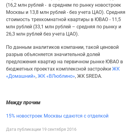
1-
(16,2 млн рублей - в среднем по рынку новостроек
комнатные
Москвы и 13,8 млн рублей - без учета ЦАО). Средняя
2-
стоимость трехкомнатной квартиры в ЮВАО - 11,5
комнатные
млн рублей (33,1 млн рублей – средняя по рынку и
3-
26,3 млн рублей без учета ЦАО).
комнатные
Квартиры
По данным аналитиков компании, такой ценовой
на
разрыв объясняется значительной долей
карте
предложения квартир на первичном рынке ЮВАО в
Ипотечный
бюджетных проектах комплексной застройки
ЖК
калькулятор
«Домашний»
,
ЖК «ВЛюблино»
, ЖК SREDA.
Семейная
ипотека
Военная
Между прочим
ипотека
Банки
15% новостроек Москвы сдаются с отделкой
и
программы
Дата публикации 19 сентября 2016
Медиа