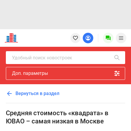
Новостройки
Квартиры
Ипотека
Новостройки
Удобный поиск новостроек
Москвы
Новостройки
Доп. параметры
Подмосковья
Новостройки
Новой
Вернуться в раздел
Москвы
Готовые
новостройки
Средняя стоимость «квадрата» в
Новостройки
ЮВАО – самая низкая в Москве
на
карте