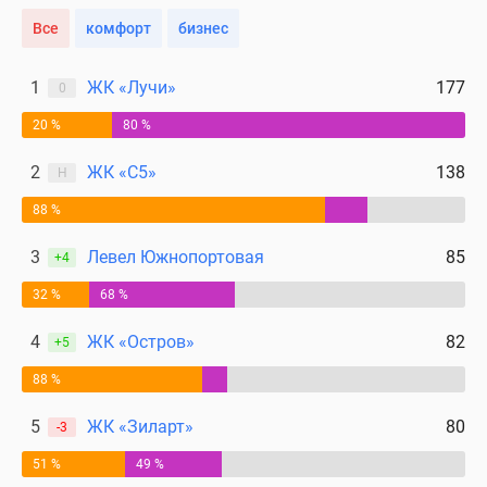
Все
комфорт
бизнес
1
ЖК «Лучи»
177
0
20 %
80 %
2
ЖК «С5»
138
Н
88 %
3
Левел Южнопортовая
85
+4
32 %
68 %
4
ЖК «Остров»
82
+5
88 %
5
ЖК «Зиларт»
80
-3
51 %
49 %