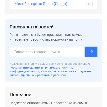
застройщиком
Жилой квартал Sreda (Среда)
4.2
Rutube
Поиск
дома
в
Рассылка новостей
Москве
Раз в неделю мы будем присылать вам самые
Программа
интересные новости о недвижимости на почту
реновации
в
Москве
Новостройки
Нажимая на кнопку, вы даёте согласие на обработку своих
премиум-
персональных данных и принимаете политику
класса
конфиденциальности
, а также
даёте согласие на получение
информационных и рекламных рассылок
Новостройки
бизнес-
класса
Рассрочка
Полезное
Траншевая
Следите за обновлениями Новострой-М на самых
ипотека