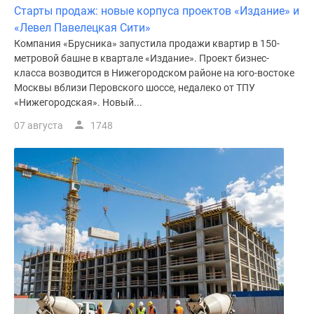
Старты продаж: новые корпуса проектов «Издание» и
поселки
«Левел Павелецкая Сити»
у
Компания «Брусника» запустила продажи квартир в 150-
водоема
метровой башне в квартале «Издание». Проект бизнес-
Коттеджные
класса возводится в Нижегородском районе на юго-востоке
поселки
Москвы вблизи Перовского шоссе, недалеко от ТПУ
в
«Нижегородская». Новый...
ипотеку
07 августа
1748
Бизнес-
центры
Коттеджи
Скидки
и
акции
Макс