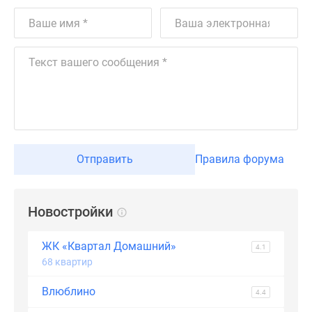
Дзен
Машино-
места
Апартаменты
#траншевая
ипотека
#рассрочка
ИТ-
ипотека
Отправить
Правила форума
Квартиры
со
скидками
Новостройки
до
41%
ЖК «Квартал Домашний»
4.1
Видео
68 квартир
360°
новостроек
Влюблино
4.4
Субсидированная