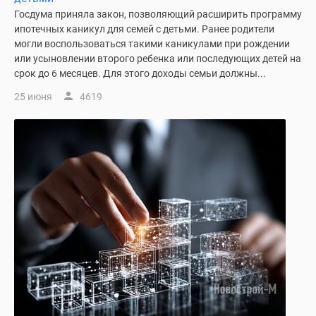
1-
Госдума приняла закон, позволяющий расширить программу
комнатные
ипотечных каникул для семей с детьми. Ранее родители
2-
могли воспользоваться такими каникулами при рождении
комнатные
или усыновлении второго ребенка или последующих детей на
3-
срок до 6 месяцев. Для этого доходы семьи должны...
комнатные
25 июня
4619
Квартиры
на
карте
Ипотечный
калькулятор
Семейная
ипотека
Военная
ипотека
Банки
и
программы
Медиа