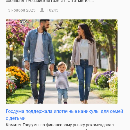
сообщает «Российская газета». Он отметил,...
поселки
13 ноября 2025
18245
у
водоема
Коттеджные
поселки
в
ипотеку
Бизнес-
центры
Коттеджи
Скидки
и
акции
Макс
Госдума поддержала ипотечные каникулы для семей
с детьми
Комитет Госдумы по финансовому рынку рекомендовал