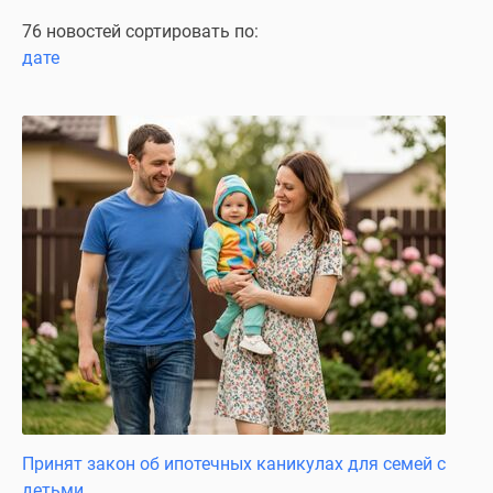
Специальные
76 новостей сортировать по:
предложения
дате
Коммерческие
помещения
Продавцы
и
застройщики
Панорамы
новостроек
Видеообзор
новостроек
Экспертиза
новостроек
Экология
Москвы
и
Подмосковья
Принят закон об ипотечных каникулах для семей с
Студии
детьми