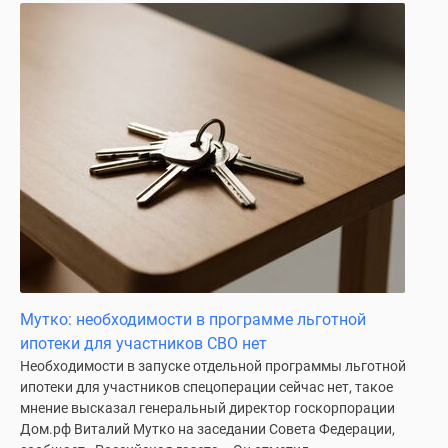
Дома
и
коттеджи
Коттеджные
поселки
в
Новой
Москве
Готовые
коттеджные
поселки
Строящиеся
коттеджные
Мутко: необходимости в программе льготной
поселки
ипотеки для участников СВО нет
Коттеджные
Необходимости в запуске отдельной программы льготной
поселки
ипотеки для участников спецоперации сейчас нет, такое
в
мнение высказал генеральный директор госкорпорации
лесу
Дом.рф Виталий Мутко на заседании Совета Федерации,
Коттеджные