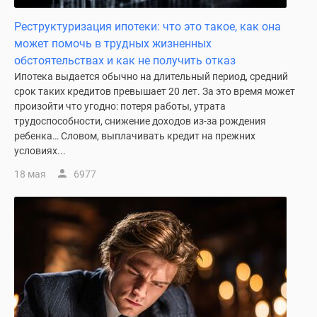
Новости
Реструктуризация ипотеки: что это такое, как она
недвижимости
может помочь в трудных жизненных
Мнение
обстоятельствах и как не получить отказ
эксперта
Ипотека выдается обычно на длительный период, средний
Аналитика
срок таких кредитов превышает 20 лет. За это время может
рынка
произойти что угодно: потеря работы, утрата
Покупателю
трудоспособности, снижение доходов из-за рождения
Экспертиза
ребенка… Словом, выплачивать кредит на прежних
новостроек
условиях...
Эксперты
18 мая
6977
и
авторы
О
проекте
Контакты
Реклама
на
сайте
Vk