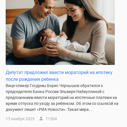
застройщиком
Rutube
Поиск
дома
в
Москве
Программа
реновации
в
Москве
Новостройки
Депутат предложил ввести мораторий на ипотеку
премиум-
после рождения ребенка
класса
Вице-спикер Госдумы Борис Чернышов обратился к
Новостройки
председателю Банка России Эльвире Набиуллиной с
бизнес-
предложением ввести мораторий на ипотечные платежи на
класса
время отпуска по уходу за ребенком. Об этом со ссылкой на
документ пишет «РИА Новости». Такая мера...
Рассрочка
Траншевая
13 ноября 2025
11504
ипотека