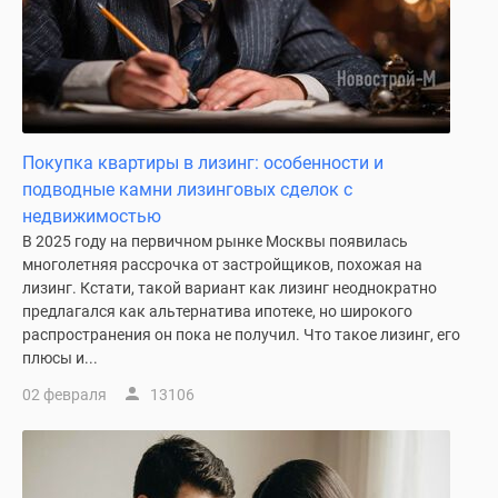
Дзен
Машино-
места
Апартаменты
#траншевая
ипотека
Покупка квартиры в лизинг: особенности и
#рассрочка
подводные камни лизинговых сделок с
ИТ-
недвижимостью
ипотека
В 2025 году на первичном рынке Москвы появилась
Квартиры
многолетняя рассрочка от застройщиков, похожая на
лизинг. Кстати, такой вариант как лизинг неоднократно
со
предлагался как альтернатива ипотеке, но широкого
скидками
распространения он пока не получил. Что такое лизинг, его
до
плюсы и...
41%
02 февраля
13106
Видео
360°
новостроек
Субсидированная