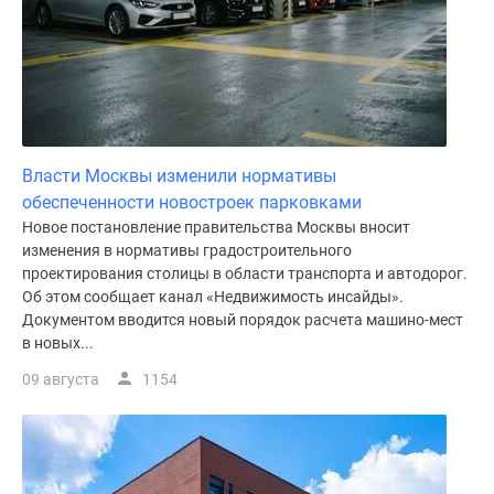
поселки
у
водоема
Коттеджные
поселки
в
Власти Москвы изменили нормативы
ипотеку
обеспеченности новостроек парковками
Бизнес-
Новое постановление правительства Москвы вносит
центры
изменения в нормативы градостроительного
Коттеджи
проектирования столицы в области транспорта и автодорог.
Скидки
Об этом сообщает канал «Недвижимость инсайды».
и
Документом вводится новый порядок расчета машино-мест
акции
в новых...
Макс
09 августа
1154