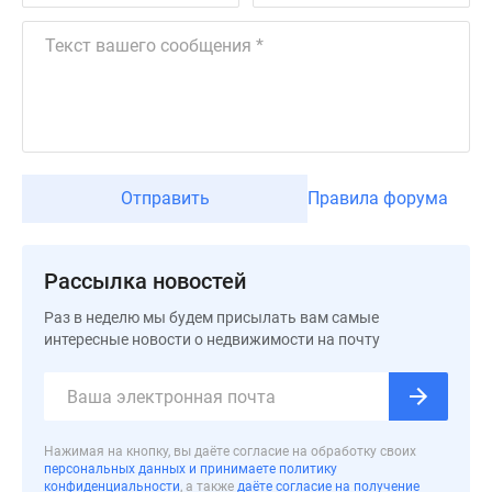
застройщиком
Rutube
Поиск
дома
в
Москве
Программа
реновации
Отправить
Правила форума
в
Москве
Новостройки
Рассылка новостей
премиум-
Раз в неделю мы будем присылать вам самые
класса
интересные новости о недвижимости на почту
Новостройки
бизнес-
класса
Рассрочка
Нажимая на кнопку, вы даёте согласие на обработку своих
Траншевая
персональных данных и принимаете политику
ипотека
конфиденциальности
, а также
даёте согласие на получение