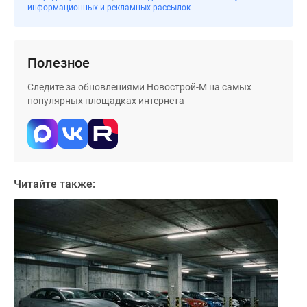
информационных и рекламных рассылок
Дома
и
коттеджи
Коттеджные
Полезное
поселки
Следите за обновлениями Новострой-М на самых
в
популярных площадках интернета
Новой
Москве
Готовые
коттеджные
поселки
Читайте также:
Строящиеся
коттеджные
поселки
Коттеджные
поселки
в
лесу
Коттеджные