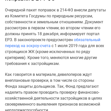
Специальные
Очередной пакет поправок в 214-ФЗ внесли депутаты
предложения
из Комитета Госдумы по природным ресурсам,
Коммерческие
собственности и земельным отношениям. Документ
помещения
рассмотрен в первом чтении, во втором чтении его
Продавцы
должны принять 18 декабря, информирует портал
и
ЕРЗ. В законопроекте предусмотрен
обязательный
застройщики
переход на эскроу-счета
с 1 июля 2019 года для всех
Панорамы
строящихся ЖК (кроме исключенных по ряду
новостроек
критериев). Кроме того, меняются многие другие
Видеообзор
требования к застройщикам.
новостроек
Экспертиза
Как говорится в материале, девелоперов ждут
новостроек
внеплановые проверки, в том числе со стороны
Экология
Фонда защиты дольщиков. Так, Фонд предлагают
Москвы
наделить правом проводить проверку финансово-
и
хозяйственной деятельности застройщиков в целях
Подмосковья
своевременного выявления признаков возможной
Студии
неплатежеспособности.