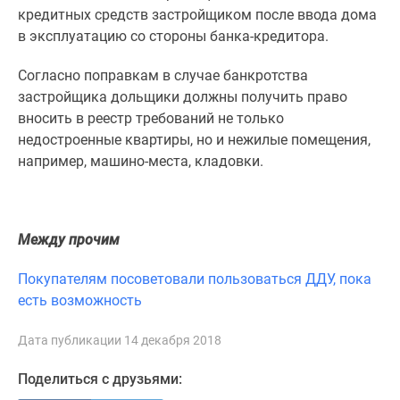
Новости
кредитных средств застройщиком после ввода дома
недвижимости
в эксплуатацию со стороны банка-кредитора.
Мнение
Согласно поправкам в случае банкротства
эксперта
застройщика дольщики должны получить право
Аналитика
вносить в реестр требований не только
рынка
недостроенные квартиры, но и нежилые помещения,
Покупателю
например, машино-места, кладовки.
Экспертиза
новостроек
Эксперты
и
Между прочим
авторы
О
Покупателям посоветовали пользоваться ДДУ, пока
проекте
есть возможность
Контакты
Реклама
Дата публикации 14 декабря 2018
на
сайте
Поделиться с друзьями:
Vk