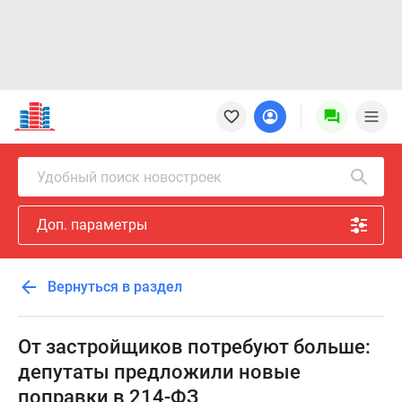
Новостройки
Квартиры
Ипотека
Новостройки
Удобный поиск новостроек
Москвы
Новостройки
Доп. параметры
Подмосковья
Новостройки
Новой
Вернуться в раздел
Москвы
Готовые
новостройки
От застройщиков потребуют больше:
Новостройки
депутаты предложили новые
на
поправки в 214-ФЗ
карте