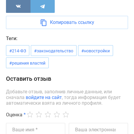
Дзен
Машино-
места
Копировать ссылку
Апартаменты
#траншевая
Теги:
ипотека
#рассрочка
#214-ФЗ
#законодательство
#новостройки
ИТ-
#решения властей
ипотека
Квартиры
Оставить отзыв
со
скидками
Добавьте отзыв, заполнив личные данные, или
до
сначала
войдите на сайт
, тогда информация будет
41%
автоматически взята из личного профиля.
Видео
360°
Оценка
*
новостроек
Субсидированная