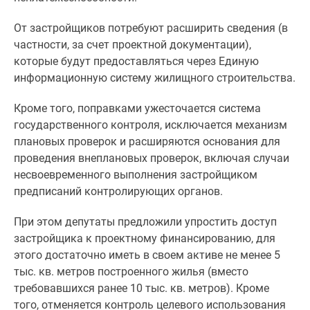
1-
комнатные
От застройщиков потребуют расширить сведения (в
2-
частности, за счет проектной документации),
комнатные
которые будут предоставляться через Единую
3-
информационную систему жилищного строительства.
комнатные
Квартиры
Кроме того, поправками ужесточается система
на
государственного контроля, исключается механизм
карте
плановых проверок и расширяются основания для
Ипотечный
проведения внеплановых проверок, включая случаи
калькулятор
несвоевременного выполнения застройщиком
Семейная
предписаний контролирующих органов.
ипотека
Военная
При этом депутаты предложили упростить доступ
ипотека
застройщика к проектному финансированию, для
Банки
этого достаточно иметь в своем активе не менее 5
и
тыс. кв. метров построенного жилья (вместо
программы
требовавшихся ранее 10 тыс. кв. метров). Кроме
Медиа
того, отменяется контроль целевого использования