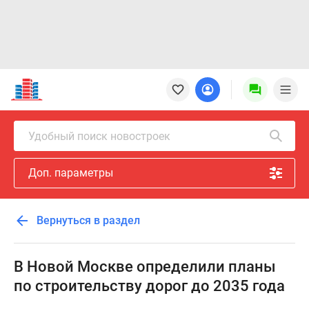
Новостройки
Квартиры
Ипотека
Новостройки
Удобный поиск новостроек
Москвы
Новостройки
Доп. параметры
Подмосковья
Новостройки
Новой
Вернуться в раздел
Москвы
Готовые
новостройки
В Новой Москве определили планы
Новостройки
по строительству дорог до 2035 года
на
карте