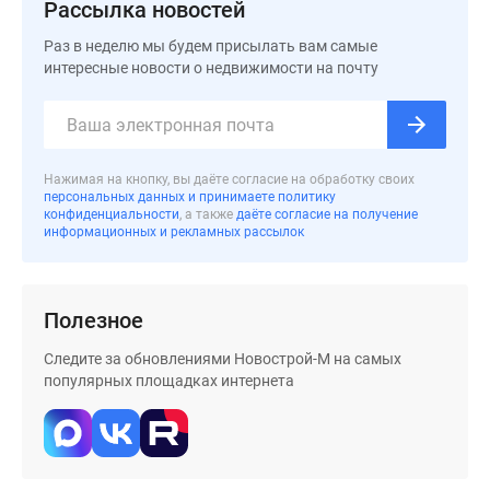
застройщиком
Рассылка новостей
Rutube
Раз в неделю мы будем присылать вам самые
Поиск
интересные новости о недвижимости на почту
дома
в
Москве
Программа
Нажимая на кнопку, вы даёте согласие на обработку своих
реновации
персональных данных и принимаете политику
в
конфиденциальности
, а также
даёте согласие на получение
информационных и рекламных рассылок
Москве
Новостройки
премиум-
Полезное
класса
Новостройки
Следите за обновлениями Новострой-М на самых
бизнес-
популярных площадках интернета
класса
Рассрочка
Траншевая
ипотека