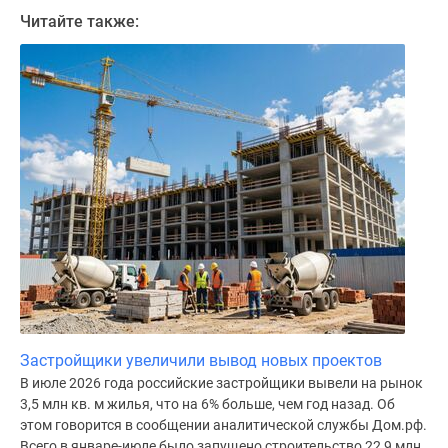
Дома
Читайте также:
и
коттеджи
Коттеджные
поселки
в
Новой
Москве
Готовые
коттеджные
поселки
Строящиеся
коттеджные
поселки
Коттеджные
Застройщики увеличили вывод новых проектов
поселки
В июле 2026 года российские застройщики вывели на рынок
в
3,5 млн кв. м жилья, что на 6% больше, чем год назад. Об
лесу
этом говорится в сообщении аналитической службы Дом.рф.
Коттеджные
Всего в январе-июле было запущено строительство 22,9 млн