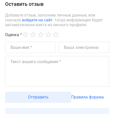
Оставить отзыв
Дзен
Машино-
Добавьте отзыв, заполнив личные данные, или
места
сначала
войдите на сайт
, тогда информация будет
Апартаменты
автоматически взята из личного профиля.
#траншевая
Оценка
*
ипотека
#рассрочка
ИТ-
ипотека
Квартиры
со
скидками
до
41%
Видео
Отправить
Правила форума
360°
новостроек
Субсидированная