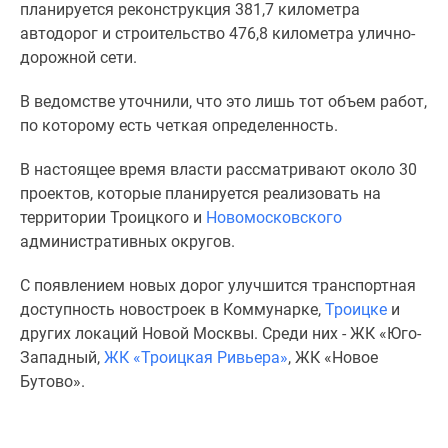
1-
планируется реконструкция 381,7 километра
комнатные
автодорог и строительство 476,8 километра улично-
2-
дорожной сети.
комнатные
В ведомстве уточнили, что это лишь тот объем работ,
3-
по которому есть четкая определенность.
комнатные
Квартиры
В настоящее время власти рассматривают около 30
на
проектов, которые планируется реализовать на
карте
территории Троицкого и
Новомосковского
Ипотечный
административных округов.
калькулятор
Семейная
С появлением новых дорог улучшится транспортная
ипотека
доступность новостроек в Коммунарке,
Троицке
и
Военная
других локаций Новой Москвы. Среди них - ЖК «Юго-
ипотека
Западный,
ЖК «Троицкая Ривьера»
, ЖК «Новое
Банки
Бутово».
и
программы
Медиа