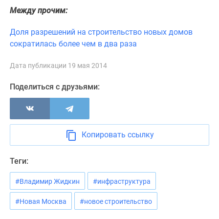
Новости
Между прочим:
недвижимости
Мнение
Доля разрешений на строительство новых домов
эксперта
сократилась более чем в два раза
Аналитика
рынка
Дата публикации 19 мая 2014
Покупателю
Поделиться с друзьями:
Экспертиза
новостроек
Эксперты
и
Копировать ссылку
авторы
О
проекте
Теги:
Контакты
#Владимир Жидкин
#инфраструктура
Реклама
на
#Новая Москва
#новое строительство
сайте
Vk