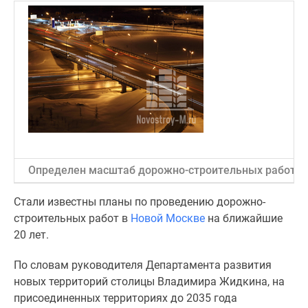
Специальные
предложения
Коммерческие
помещения
Продавцы
и
застройщики
Панорамы
новостроек
Видеообзор
Определен масштаб дорожно-строительных работ в 
новостроек
Экспертиза
Стали известны планы по проведению дорожно-
новостроек
строительных работ в
Новой Москве
на ближайшие
Экология
20 лет.
Москвы
и
По словам руководителя Департамента развития
Подмосковья
новых территорий столицы Владимира Жидкина, на
Студии
присоединенных территориях до 2035 года