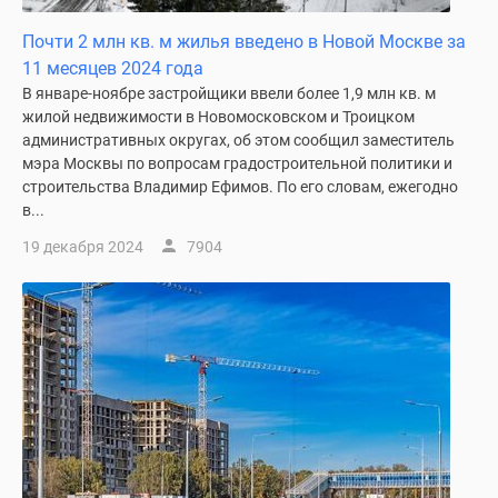
Новости
Почти 2 млн кв. м жилья введено в Новой Москве за
недвижимости
11 месяцев 2024 года
Мнение
В январе-ноябре застройщики ввели более 1,9 млн кв. м
эксперта
жилой недвижимости в Новомосковском и Троицком
Аналитика
административных округах, об этом сообщил заместитель
рынка
мэра Москвы по вопросам градостроительной политики и
Покупателю
строительства Владимир Ефимов. По его словам, ежегодно
Экспертиза
в...
новостроек
19 декабря 2024
7904
Эксперты
и
авторы
О
проекте
Контакты
Реклама
на
сайте
Vk