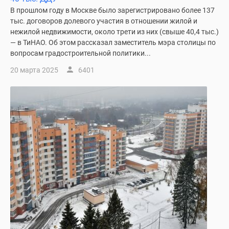
1-
В прошлом году в Москве было зарегистрировано более 137
комнатные
тыс. договоров долевого участия в отношении жилой и
2-
нежилой недвижимости, около трети из них (свыше 40,4 тыс.)
комнатные
— в ТиНАО. Об этом рассказал заместитель мэра столицы по
3-
вопросам градостроительной политики...
комнатные
20 марта 2025
6401
Квартиры
на
карте
Ипотечный
калькулятор
Семейная
ипотека
Военная
ипотека
Банки
и
программы
Медиа