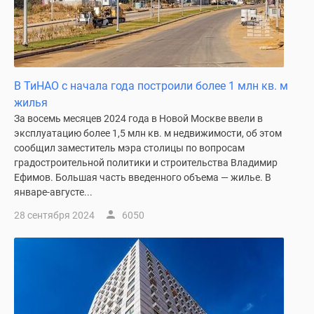
Дзен
Машино-
места
Апартаменты
#траншевая
В ТиНАО с начала года построили более 1 млн кв. м
ипотека
жилья
#рассрочка
За восемь месяцев 2024 года в Новой Москве ввели в
ИТ-
эксплуатацию более 1,5 млн кв. м недвижимости, об этом
сообщил заместитель мэра столицы по вопросам
ипотека
градостроительной политики и строительства Владимир
Квартиры
Ефимов. Большая часть введенного объема — жилье. В
со
январе-августе...
скидками
28 сентября 2024
6050
до
41%
Видео
360°
новостроек
Субсидированная