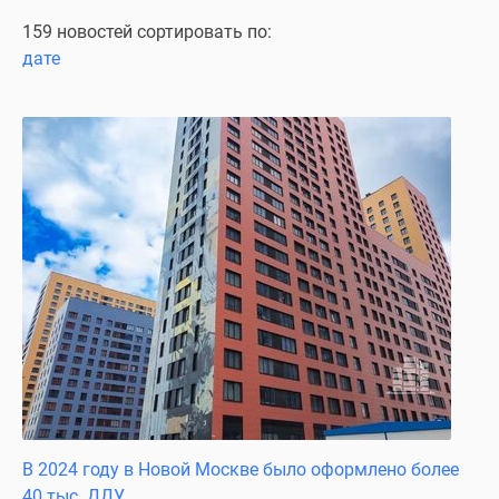
Специальные
159 новостей сортировать по:
предложения
дате
Коммерческие
помещения
Продавцы
и
застройщики
Панорамы
новостроек
Видеообзор
новостроек
Экспертиза
новостроек
Экология
Москвы
и
Подмосковья
В 2024 году в Новой Москве было оформлено более
Студии
40 тыс. ДДУ