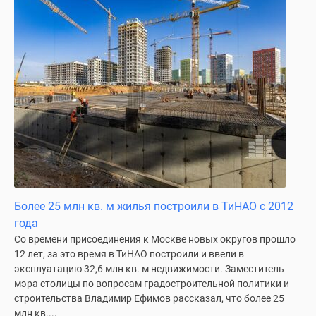
Дома
и
коттеджи
Коттеджные
поселки
в
Новой
Москве
Готовые
коттеджные
поселки
Строящиеся
Более 25 млн кв. м жилья построили в ТиНАО с 2012
коттеджные
года
поселки
Со времени присоединения к Москве новых округов прошло
Коттеджные
12 лет, за это время в ТиНАО построили и ввели в
поселки
эксплуатацию 32,6 млн кв. м недвижимости. Заместитель
в
мэра столицы по вопросам градостроительной политики и
лесу
строительства Владимир Ефимов рассказал, что более 25
млн кв....
Коттеджные