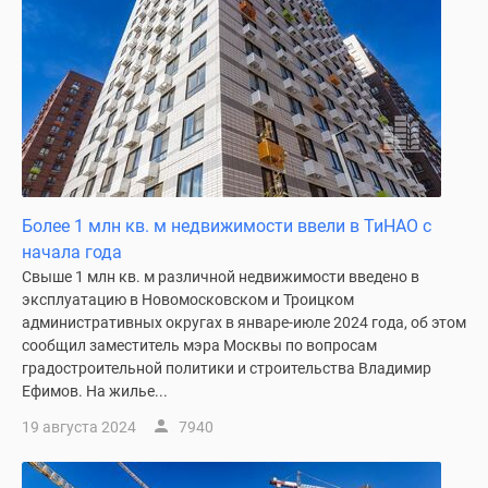
застройщиком
Rutube
Поиск
дома
в
Москве
Программа
реновации
в
Более 1 млн кв. м недвижимости ввели в ТиНАО с
Москве
начала года
Новостройки
Свыше 1 млн кв. м различной недвижимости введено в
премиум-
эксплуатацию в Новомосковском и Троицком
класса
административных округах в январе-июле 2024 года, об этом
Новостройки
сообщил заместитель мэра Москвы по вопросам
градостроительной политики и строительства Владимир
бизнес-
Ефимов. На жилье...
класса
Рассрочка
19 августа 2024
7940
Траншевая
ипотека