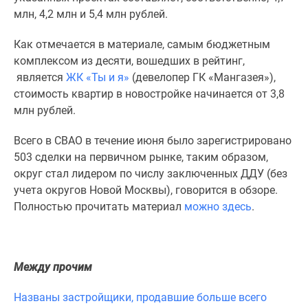
1-
млн, 4,2 млн и 5,4 млн рублей.
комнатные
2-
Как отмечается в материале, самым бюджетным
комнатные
комплексом из десяти, вошедших в рейтинг,
3-
является
ЖК «Ты и я»
(девелопер ГК «Мангазея»),
комнатные
стоимость квартир в новостройке начинается от 3,8
Квартиры
млн рублей.
на
карте
Всего в СВАО в течение июня было зарегистрировано
Ипотечный
503 сделки на первичном рынке, таким образом,
калькулятор
округ стал лидером по числу заключенных ДДУ (без
Семейная
учета округов Новой Москвы), говорится в обзоре.
ипотека
Полностью прочитать материал
можно здесь
.
Военная
ипотека
Банки
Между прочим
и
программы
Названы застройщики, продавшие больше всего
Медиа