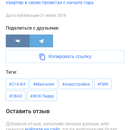
квартир в своих проектах с начала года
Новости
недвижимости
Дата публикации 31 июля 2018
Мнение
эксперта
Поделиться с друзьями:
Аналитика
рынка
Покупателю
Экспертиза
Копировать ссылку
новостроек
Эксперты
Теги:
и
авторы
#214-ФЗ
#Мангазея
#новостройки
#ПИК
О
проекте
#СВАО
#ФСК Лидер
Контакты
Реклама
Оставить отзыв
на
сайте
Добавьте отзыв, заполнив личные данные, или
сначала
войдите на сайт
, тогда информация будет
Vk