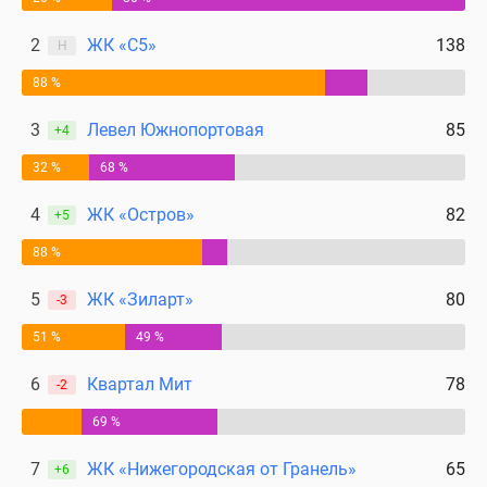
2
ЖК «С5»
138
Н
88 %
3
Левел Южнопортовая
85
+4
32 %
68 %
4
ЖК «Остров»
82
+5
88 %
5
ЖК «Зиларт»
80
-3
51 %
49 %
6
Квартал Мит
78
-2
69 %
7
ЖК «Нижегородская от Гранель»
65
+6