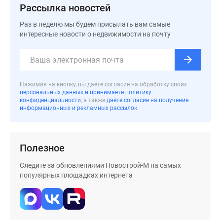
Рассылка новостей
Дома
и
Раз в неделю мы будем присылать вам самые
коттеджи
интересные новости о недвижимости на почту
Коттеджные
поселки
в
Новой
Нажимая на кнопку, вы даёте согласие на обработку своих
Москве
персональных данных и принимаете политику
конфиденциальности
, а также
даёте согласие на получение
Готовые
информационных и рекламных рассылок
коттеджные
поселки
Строящиеся
Полезное
коттеджные
поселки
Следите за обновлениями Новострой-М на самых
Коттеджные
популярных площадках интернета
поселки
в
лесу
Коттеджные