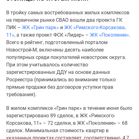
Специальные
В тройку самых востребованных жилых комплексов
предложения
на первичном рынке СВАО вошли два проекта ГК
Коммерческие
ПИК –
ЖК «Грин парк»
и
ЖК «Римского-Корсакова,
помещения
11»
, а также проект ФСК «Лидер» –
ЖК «Поколение»
.
Продавцы
Всего в рейтинг, подготовленный порталом
и
Новострой-М, включены десять наиболее
застройщики
популярных среди покупателей новостроек округа.
Панорамы
При этом учитывалось количество
новостроек
зарегистрированных ДДУ на основе данных
Видеообзор
Росреестра (принимались во внимание только
новостроек
прямые продажи без договоров уступки прав
Экспертиза
требования).
новостроек
Экология
В жилом комплексе «Грин парк» в течение июня было
Москвы
зарегистрировано 89 сделок, в ЖК «Римского-
и
Корсакова, 11» – 72 сделки, в ЖК «Поколение» – 68
Подмосковья
сделок. Минимальная стоимость квартир в
Студии
указанных проектах составляет, соответственно, 4,7