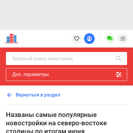
Новостройки
Квартиры
Ипотека
Новостройки
Удобный поиск новостроек
Москвы
Новостройки
Доп. параметры
Подмосковья
Новостройки
Новой
Вернуться в раздел
Москвы
Готовые
новостройки
Названы самые популярные
Новостройки
новостройки на северо-востоке
на
столицы по итогам июня
карте