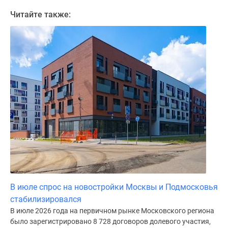
поселки
Читайте также:
у
водоема
Коттеджные
поселки
в
ипотеку
Бизнес-
центры
Коттеджи
Скидки
и
акции
Макс
В июле спрос на новостройки Москвы и Подмосковья
стабилизировался
В июле 2026 года на первичном рынке Московского региона
было зарегистрировано 8 728 договоров долевого участия,