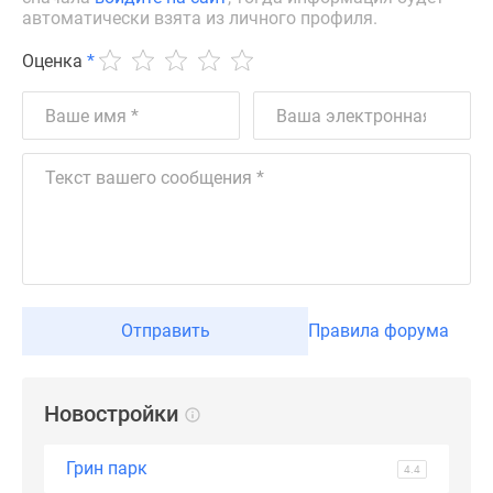
автоматически взята из личного профиля.
Дзен
Машино-
Оценка
*
места
Апартаменты
#траншевая
ипотека
#рассрочка
ИТ-
ипотека
Квартиры
со
скидками
Отправить
Правила форума
до
41%
Видео
Новостройки
360°
новостроек
Грин парк
4.4
Субсидированная