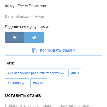
Новости
Автор: Елена Галимова
недвижимости
Мнение
Дата публикации 16 мая
эксперта
Аналитика
Поделиться с друзьями:
рынка
Покупателю
Экспертиза
новостроек
Копировать ссылку
Эксперты
и
Теги:
авторы
О
#комплексное развитие территорий
#КРТ
проекте
#реновация
#ЮЗАО
Контакты
Реклама
Оставить отзыв
на
сайте
Добавьте отзыв, заполнив личные данные, или
Vk