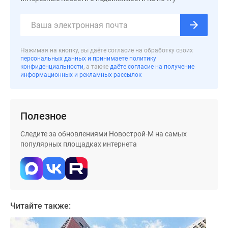
застройщиком
Rutube
Поиск
дома
Нажимая на кнопку, вы даёте согласие на обработку своих
в
персональных данных и принимаете политику
Москве
конфиденциальности
, а также
даёте согласие на получение
информационных и рекламных рассылок
Программа
реновации
в
Москве
Полезное
Новостройки
Следите за обновлениями Новострой-М на самых
премиум-
популярных площадках интернета
класса
Новостройки
бизнес-
класса
Рассрочка
Читайте также:
Траншевая
ипотека