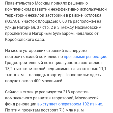
Правительство Москвы приняло решении о
Специальные
комплексном развитии неэффективно используемой
предложения
территории нежилой застройки в районе Котловка
Коммерческие
(ЮЗАО). Участок площадью 0,63 га расположен на
помещения
улице Нагорная, 37 стр. 2 и 3, между Нахимовским
Продавцы
проспектом и Нагорным бульваром, недалеко от
и
Коробковского сада.
застройщики
Панорамы
На месте устаревших строений планируется
новостроек
построить жилой комплекс по
программе реновации
.
Видеообзор
Градостроительный потенциал участка составляет
новостроек
18,2 тыс. кв. м жилой недвижимости, из которых 11,1
Экспертиза
тыс. кв. м — площадь квартир. Новое жилье здесь
новостроек
получат около 400 москвичей.
Экология
Москвы
Сейчас в столице реализуется 218 проектов
и
комплексного развития территорий, Московский
Подмосковья
фонд реновации
выступает оператором 102 из них
.
Студии
По этим проектам построят 7,3 млн кв. м