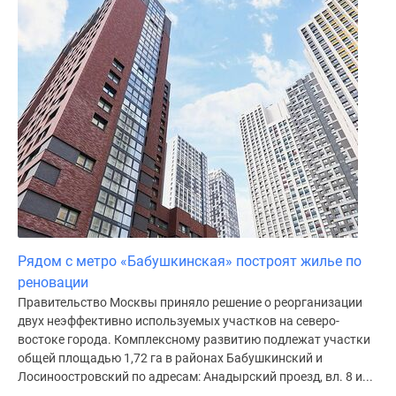
Дома
и
коттеджи
Коттеджные
поселки
в
Новой
Москве
Готовые
коттеджные
поселки
Строящиеся
Рядом с метро «Бабушкинская» построят жилье по
коттеджные
реновации
поселки
Правительство Москвы приняло решение о реорганизации
Коттеджные
двух неэффективно используемых участков на северо-
поселки
востоке города. Комплексному развитию подлежат участки
в
общей площадью 1,72 га в районах Бабушкинский и
лесу
Лосиноостровский по адресам: Анадырский проезд, вл. 8 и...
Коттеджные