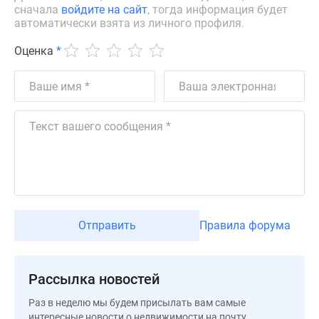
сначала
войдите на сайт
, тогда информация будет
Дзен
автоматически взята из личного профиля.
Машино-
места
Оценка
*
Апартаменты
#траншевая
ипотека
#рассрочка
ИТ-
ипотека
Квартиры
со
скидками
до
Отправить
Правила форума
41%
Видео
360°
Рассылка новостей
новостроек
Раз в неделю мы будем присылать вам самые
Субсидированная
интересные новости о недвижимости на почту