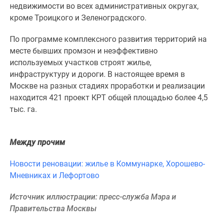
1-
недвижимости во всех административных округах,
комнатные
кроме Троицкого и Зеленоградского.
2-
комнатные
По программе комплексного развития территорий на
3-
месте бывших промзон и неэффективно
комнатные
используемых участков строят жилье,
Квартиры
инфраструктуру и дороги. В настоящее время в
на
Москве на разных стадиях проработки и реализации
карте
находится 421 проект КРТ общей площадью более 4,5
Ипотечный
тыс. га.
калькулятор
Семейная
Между прочим
ипотека
Военная
Новости реновации: жилье в Коммунарке, Хорошево-
ипотека
Мневниках и Лефортово
Банки
и
Источник иллюстрации: пресс-служба Мэра и
программы
Правительства Москвы
Медиа