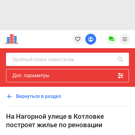
Новостройки
Квартиры
Ипотека
Новостройки
Удобный поиск новостроек
Москвы
Новостройки
Доп. параметры
Подмосковья
Новостройки
Новой
Вернуться в раздел
Москвы
Готовые
новостройки
На Нагорной улице в Котловке
Новостройки
построят жилье по реновации
на
карте