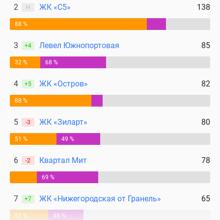
2
ЖК «С5»
138
Н
88 %
3
Левел Южнопортовая
85
+4
32 %
68 %
4
ЖК «Остров»
82
+5
88 %
5
ЖК «Зиларт»
80
-3
51 %
49 %
6
Квартал Мит
78
-2
69 %
7
ЖК «Нижегородская от Гранель»
65
+7
52 %
48 %