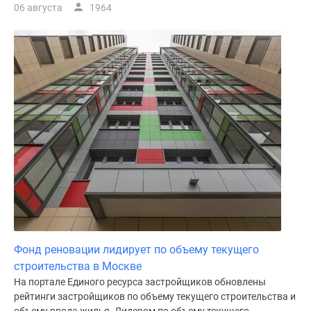
06 августа
1964
поселки
у
водоема
Коттеджные
поселки
в
ипотеку
Бизнес-
центры
Коттеджи
Скидки
и
акции
Макс
Фонд реновации лидирует по объему текущего
строительства в Москве
На портале Единого ресурса застройщиков обновлены
рейтинги застройщиков по объему текущего строительства и