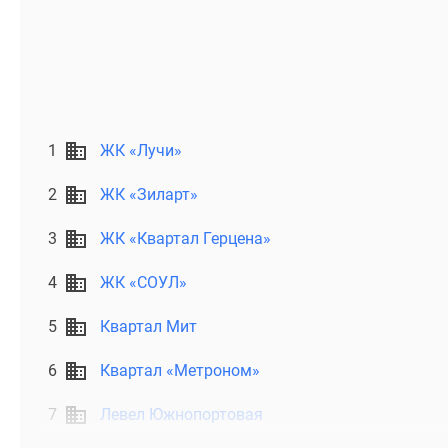
1
ЖК «Лучи»
2
ЖК «Зиларт»
3
ЖК «Квартал Герцена»
4
ЖК «СОУЛ»
5
Квартал Мит
6
Квартал «Метроном»
7
Левел Южнопортовая