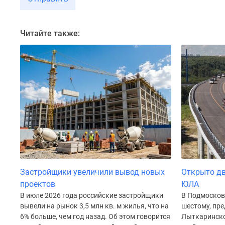
до
41%
Видео
Читайте также:
360°
новостроек
Субсидированная
застройщиком
Rutube
Поиск
дома
в
Москве
Программа
реновации
в
Москве
Новостройки
Застройщики увеличили вывод новых
Открыто дв
премиум-
проектов
ЮЛА
класса
В июле 2026 года российские застройщики
В Подмосков
Новостройки
вывели на рынок 3,5 млн кв. м жилья, что на
шестому, пре
бизнес-
6% больше, чем год назад. Об этом говорится
Лыткаринской
класса