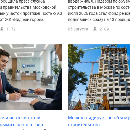
 сообщила пресс-служба
ввода жилья. Лидером по объем
 и правительства Московской
строительства в Москве по сост
вый участок протяженностью 9,3
июля 2026 года стал Фонд рено
от ЖК «Видный город»...
поднявшись сразу на 13 позиций.
1172
05 августа
2189
ачи ипотеки стали
Москва лидирует по объему
ными с начала года
строительства