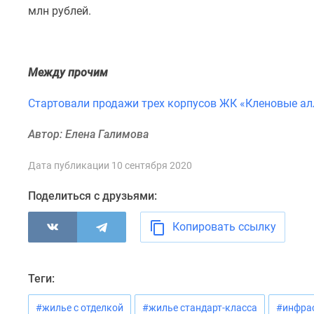
комнатные
млн рублей.
Квартиры
на
карте
Ипотечный
Между прочим
калькулятор
Семейная
Стартовали продажи трех корпусов ЖК «Кленовые ал
ипотека
Военная
Автор: Елена Галимова
ипотека
Банки
и
Дата публикации 10 сентября 2020
программы
Медиа
Поделиться с друзьями:
Новости
недвижимости
Копировать ссылку
Мнение
эксперта
Аналитика
рынка
Теги:
Покупателю
Экспертиза
#жилье с отделкой
#жилье стандарт-класса
#инфра