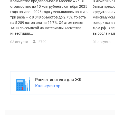
поселки
Количество продаваемого в Москве жилья
В июне 2026
у
стоимостью до 10 млн рублей с октября 2025
банки предос
водоема
года по июль 2026 года уменьшилось почти в
кредитов на 
Коттеджные
три раза — с 8 048 объектов до 2 759, то есть
максимумом 
поселки
на 5 289 лотов или на 65,7%. Об этом пишет
говорится в
в
ТАСС со ссылкой на материалы Агентства
Дом.рф. В пе
ипотеку
инвестиций...
выросла к ма
Бизнес-
центры
03 августа
2729
01 августа
Коттеджи
Скидки
и
акции
Макс
Расчет ипотеки для ЖК
Калькулятор