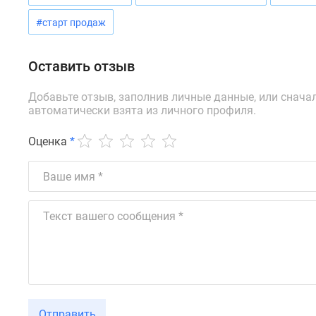
новостроек
Эксперты
#старт продаж
и
авторы
О
Оставить отзыв
проекте
Контакты
Добавьте отзыв, заполнив личные данные, или снача
Реклама
автоматически взята из личного профиля.
на
сайте
Оценка
*
Vk
Дзен
Машино-
места
Апартаменты
#траншевая
ипотека
#рассрочка
ИТ-
ипотека
Квартиры
со
скидками
Отправить