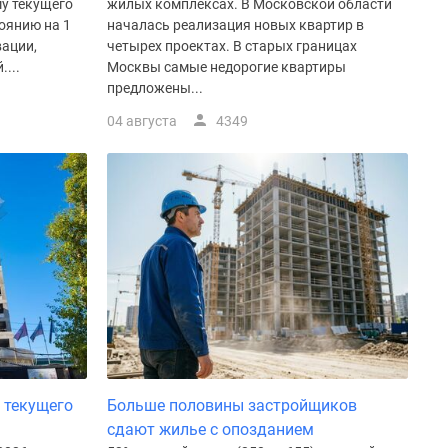
у текущего
жилых комплексах. В Московской области
оянию на 1
началась реализация новых квартир в
вации,
четырех проектах. В старых границах
...
Москвы самые недорогие квартиры
предложены...
04 августа
4349
 текущего
Больше половины застройщиков
сдают жилье с опозданием