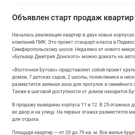
Специальные
предложения
Коммерческие
Объявлен старт продаж квартир 
помещения
Продавцы
и
Началась реализация квартир в двух новых корпуса
застройщики
компаний ПИК
.
Это проект
стандарт-класса
в Подмоск
Панорамы
новостроек
Симферопольскому шоссе. Недалеко от нового микро
Видеообзор
«Бульвар Дмитрия Донского» можно доехать на автоб
новостроек
Экспертиза
«Восточное Бутово» представляет собой проект круп
новостроек
домов, 7 детских садов, 2 школы, поликлиника и нес
Экология
разместится зеленая зона для прогулок и семейного
Москвы
и
Также в шаговой доступности от домов находится Бу
Подмосковья
Студии
В продажу выведены корпуса 11 и 12. В 25-этажных 
1-
во двор и на улицу. На первых этажах разместятся м
комнатные
для отдыха.
2-
комнатные
Площади квартир — от 20 до 79 кв. м. Все жилье буде
3-