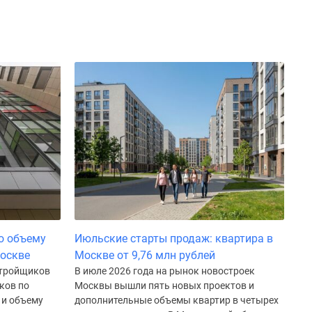
о объему
Июльские старты продаж: квартира в
Москве
Москве от 9,76 млн рублей
стройщиков
В июле 2026 года на рынок новостроек
ков по
Москвы вышли пять новых проектов и
 и объему
дополнительные объемы квартир в четырех