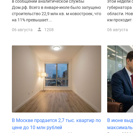
в сообщении аналитической службы
этой недели
Рассрочка
Дом.рф. Всего в январе-июле было запущено
губернатора
Траншевая
строительство 22,9 млн кв. м новостроек, что
области. Но
ипотека
на 11% превышает...
км проходит 
Дома
и
06 августа
1208
06 августа
коттеджи
Коттеджные
поселки
в
Новой
Москве
Готовые
коттеджные
поселки
Строящиеся
коттеджные
поселки
Коттеджные
поселки
в
В Москве продается 2,7 тыс. квартир по
В июне выд
лесу
Коттеджные
цене до 10 млн рублей
максималь