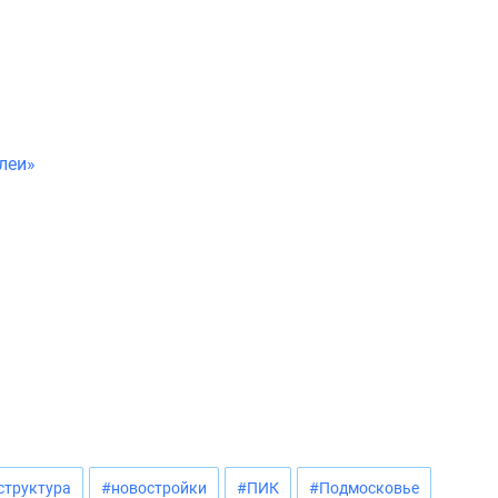
леи»
структура
#новостройки
#ПИК
#Подмосковье