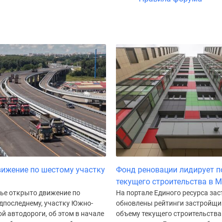
ижение по шестому участку
Фонд реновации лидирует п
текущего строительства в 
ье открыто движение по
На портале Единого ресурса за
дпоследнему, участку Южно-
обновлены рейтинги застройщи
 автодороги, об этом в начале
объему текущего строительства