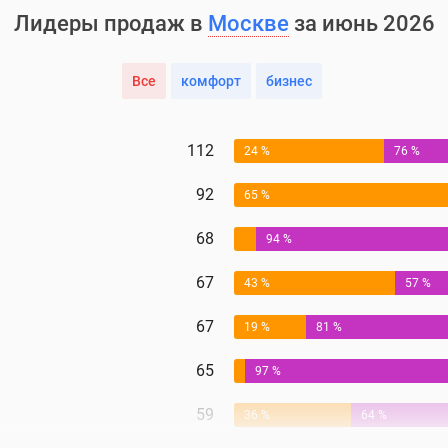
Лидеры продаж в
Москве
за июнь 2026
Все
комфорт
бизнес
112
24 %
76 %
92
65 %
68
94 %
67
43 %
57 %
67
19 %
81 %
65
97 %
59
36 %
64 %