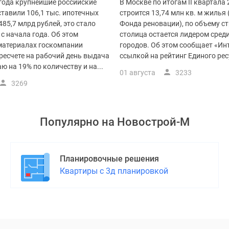
 года крупнейшие российские
В Москве по итогам II квартала 
тавили 106,1 тыс. ипотечных
строится 13,74 млн кв. м жилья 
485,7 млрд рублей, это стало
Фонда реновации), по объему с
с начала года. Об этом
столица остается лидером сред
 материалах госкомпании
городов. Об этом сообщает «Ин
ресчете на рабочий день выдача
ссылкой на рейтинг Единого ресу
ю на 19% по количеству и на...
01 августа
3233
3269
Популярно на
Новострой-М
Планировочные решения
Квартиры с 3д планировкой