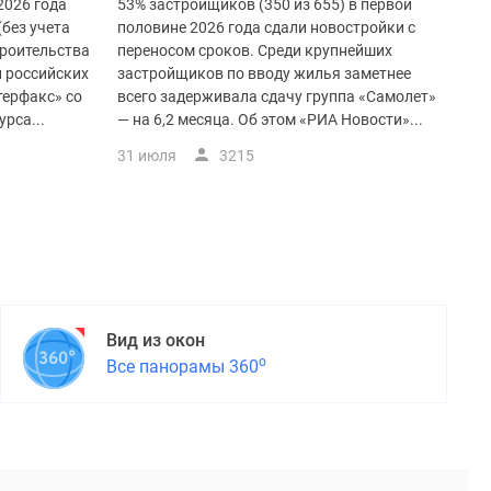
2026 года
53% застройщиков (350 из 655) в первой
(без учета
половине 2026 года сдали новостройки с
троительства
переносом сроков. Среди крупнейших
и российских
застройщиков по вводу жилья заметнее
терфакс» со
всего задерживала сдачу группа «Самолет»
рса...
— на 6,2 месяца. Об этом «РИА Новости»...
31 июля
3215
Вид из окон
о
Все панорамы 360