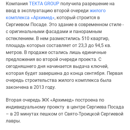
Компания
TEKTA GROUP
получила разрешение на
Специальные
ввод в эксплуатацию второй очереди
жилого
предложения
комплекса «Архимед»
, который строится в
Коммерческие
Сергиевом Посаде. Это здание в современном стиле -
помещения
с оригинальными фасадами и панорамным
Продавцы
остеклением. В нем разместились 510 квартир,
и
площадь которых составляет от 23,3 до 94,5 кв.
застройщики
метров. В продаже остались лишь единичные
Панорамы
предложения во второй очереди проекта. С
новостроек
сегодняшнего дня начинается выдача ключей,
Видеообзор
которая будет завершена до конца сентября. Первая
новостроек
очередь строительства жилого комплекса была
Экспертиза
закончена в 2013 году.
новостроек
Экология
Вторая очередь ЖК «Архимед» построена по
Москвы
индивидуальному проекту в центре Сергиева Посада
и
– в 20 минутах пешком от Свято-Троицкой Сергиевой
Подмосковья
лавры.
Студии