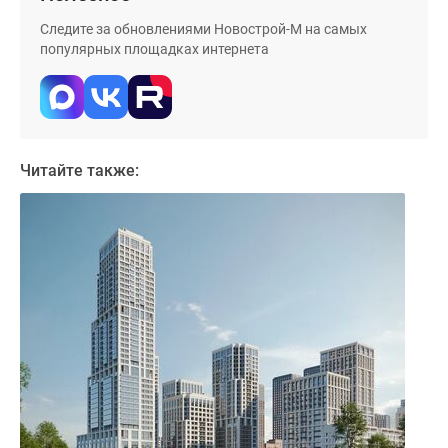
Дома
Следите за обновлениями Новострой-М на самых
и
популярных площадках интернета
коттеджи
Коттеджные
поселки
в
Новой
Читайте также:
Москве
Готовые
коттеджные
поселки
Строящиеся
коттеджные
поселки
Коттеджные
поселки
в
лесу
Коттеджные