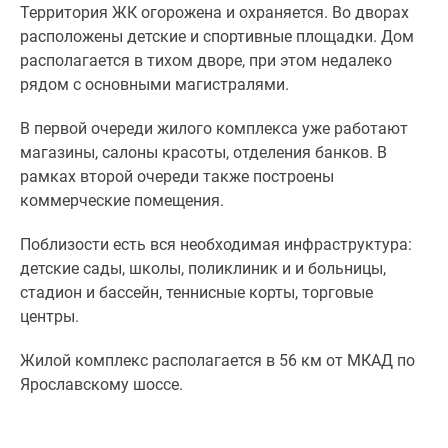
1-
Территория ЖК огорожена и охраняется. Во дворах
комнатные
расположены детские и спортивные площадки. Дом
2-
располагается в тихом дворе, при этом недалеко
комнатные
рядом с основными магистралями.
3-
комнатные
В первой очереди жилого комплекса уже работают
Квартиры
магазины, салоны красоты, отделения банков. В
на
рамках второй очереди также построены
карте
коммерческие помещения.
Ипотечный
Поблизости есть вся необходимая инфраструктура:
калькулятор
детские сады, школы, поликлиник и и больницы,
Семейная
стадион и бассейн, теннисные корты, торговые
ипотека
центры.
Военная
ипотека
Жилой комплекс располагается в 56 км от МКАД по
Банки
Ярославскому шоссе.
и
программы
Медиа