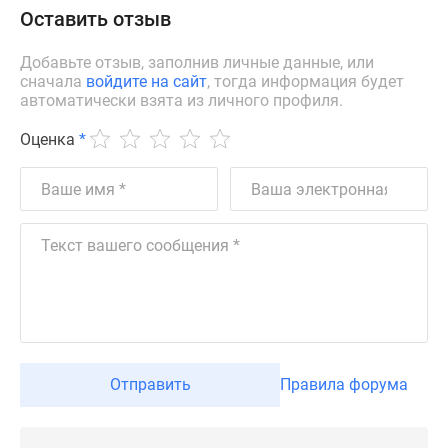
Оставить отзыв
Дзен
Машино-
Добавьте отзыв, заполнив личные данные, или
места
сначала
войдите на сайт
, тогда информация будет
Апартаменты
автоматически взята из личного профиля.
#траншевая
Оценка
*
ипотека
#рассрочка
ИТ-
ипотека
Квартиры
со
скидками
до
41%
Видео
360°
Отправить
Правила форума
новостроек
Субсидированная