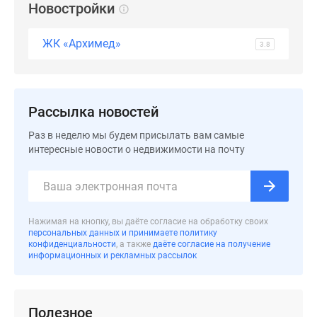
застройщиком
Новостройки
Rutube
Поиск
ЖК «Архимед»
3.8
дома
в
Москве
Программа
Рассылка новостей
реновации
Раз в неделю мы будем присылать вам самые
в
интересные новости о недвижимости на почту
Москве
Новостройки
премиум-
класса
Нажимая на кнопку, вы даёте согласие на обработку своих
Новостройки
персональных данных и принимаете политику
бизнес-
конфиденциальности
, а также
даёте согласие на получение
информационных и рекламных рассылок
класса
Рассрочка
Траншевая
ипотека
Полезное