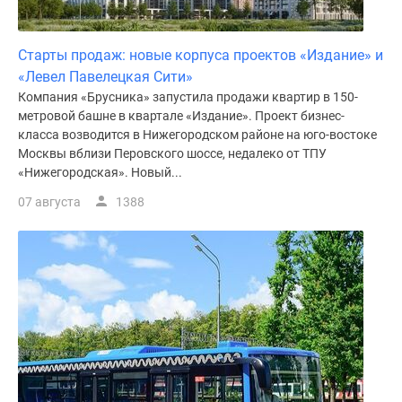
поселки
у
Старты продаж: новые корпуса проектов «Издание» и
водоема
«Левел Павелецкая Сити»
Коттеджные
Компания «Брусника» запустила продажи квартир в 150-
поселки
метровой башне в квартале «Издание». Проект бизнес-
в
класса возводится в Нижегородском районе на юго-востоке
ипотеку
Москвы вблизи Перовского шоссе, недалеко от ТПУ
Бизнес-
«Нижегородская». Новый...
центры
07 августа
1388
Коттеджи
Скидки
и
акции
Макс