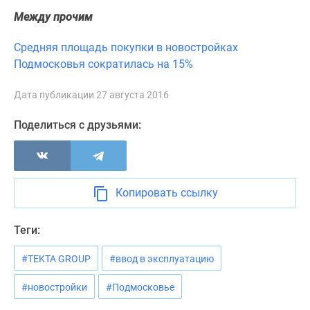
Новости
Между прочим
недвижимости
Мнение
Средняя площадь покупки в новостройках
эксперта
Подмосковья сократилась на 15%
Аналитика
рынка
Дата публикации 27 августа 2016
Покупателю
Поделиться с друзьями:
Экспертиза
новостроек
Эксперты
и
авторы
Копировать ссылку
О
проекте
Теги:
Контакты
Реклама
#TEKTA GROUP
#ввод в эксплуатацию
на
#новостройки
#Подмосковье
сайте
Vk