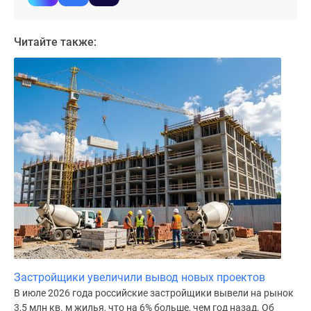
Дома
и
Читайте также:
коттеджи
Коттеджные
поселки
в
Новой
Москве
Готовые
коттеджные
поселки
Строящиеся
коттеджные
поселки
Коттеджные
поселки
в
Застройщики увеличили вывод новых проектов
лесу
В июле 2026 года российские застройщики вывели на рынок
3,5 млн кв. м жилья, что на 6% больше, чем год назад. Об
Коттеджные