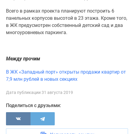
1-
комнатные
Всего в рамках проекта планируют построить 6
2-
панельных корпусов высотой в 23 этажа. Кроме того,
комнатные
в ЖК предусмотрен собственный детский сад и два
3-
многоуровневых паркинга.
комнатные
Квартиры
на
Между прочим
карте
Ипотечный
В ЖК «Западный порт» открыты продажи квартир от
калькулятор
7,9 млн рублей в новых секциях
Семейная
ипотека
Дата публикации 31 августа 2019
Военная
ипотека
Поделиться с друзьями:
Банки
и
программы
Медиа