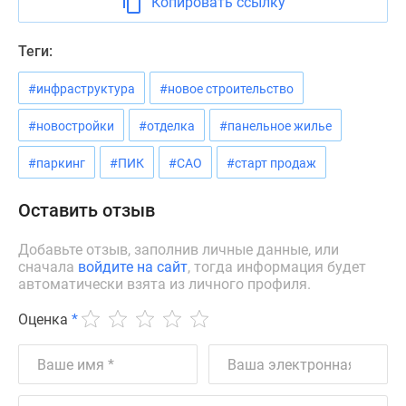
Копировать ссылку
Новости
недвижимости
Теги:
Мнение
эксперта
#инфраструктура
#новое строительство
Аналитика
рынка
#новостройки
#отделка
#панельное жилье
Покупателю
#паркинг
#ПИК
#САО
#старт продаж
Экспертиза
новостроек
Оставить отзыв
Эксперты
и
Добавьте отзыв, заполнив личные данные, или
авторы
сначала
войдите на сайт
, тогда информация будет
О
автоматически взята из личного профиля.
проекте
Контакты
Оценка
*
Реклама
на
сайте
Vk