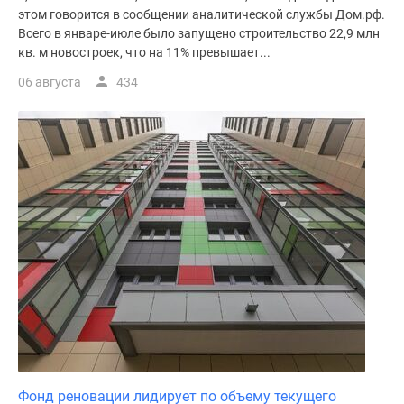
этом говорится в сообщении аналитической службы Дом.рф.
поселки
Всего в январе-июле было запущено строительство 22,9 млн
у
кв. м новостроек, что на 11% превышает...
водоема
06 августа
434
Коттеджные
поселки
в
ипотеку
Бизнес-
центры
Коттеджи
Скидки
и
акции
Макс
Фонд реновации лидирует по объему текущего