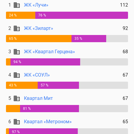
1
ЖК «Лучи»
112
24 %
76 %
2
ЖК «Зиларт»
92
65 %
35 %
3
ЖК «Квартал Герцена»
68
94 %
4
ЖК «СОУЛ»
67
43 %
57 %
5
Квартал Мит
67
81 %
6
Квартал «Метроном»
65
97 %