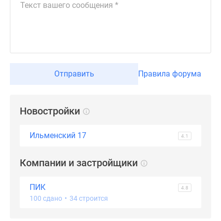
Дзен
Машино-
места
Апартаменты
#траншевая
ипотека
Отправить
Правила форума
#рассрочка
ИТ-
ипотека
Новостройки
Квартиры
со
Ильменский 17
4.1
скидками
до
Компании и застройщики
41%
Видео
ПИК
360°
4.8
100 сдано
•
34 строится
новостроек
Субсидированная