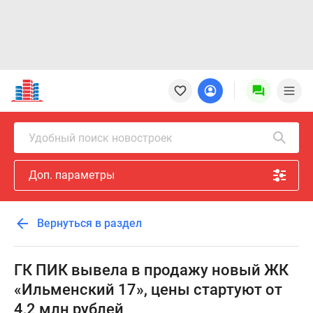
Новостройки
Квартиры
Ипотека
Новостройки
Удобный поиск новостроек
Москвы
Новостройки
Доп. параметры
Подмосковья
Новостройки
Новой
Вернуться в раздел
Москвы
Готовые
новостройки
ГК ПИК вывела в продажу новый ЖК
Новостройки
«Ильменский 17», цены стартуют от
на
4,2 млн рублей
карте