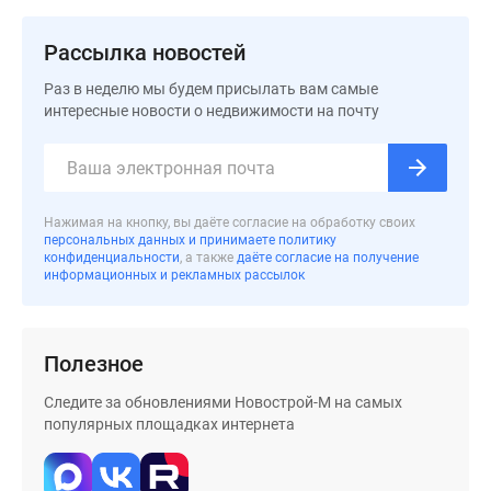
застройщиком
Rutube
Рассылка новостей
Поиск
дома
Раз в неделю мы будем присылать вам самые
в
интересные новости о недвижимости на почту
Москве
Программа
реновации
в
Нажимая на кнопку, вы даёте согласие на обработку своих
персональных данных и принимаете политику
Москве
конфиденциальности
, а также
даёте согласие на получение
Новостройки
информационных и рекламных рассылок
премиум-
класса
Новостройки
Полезное
бизнес-
класса
Следите за обновлениями Новострой-М на самых
популярных площадках интернета
Рассрочка
Траншевая
ипотека