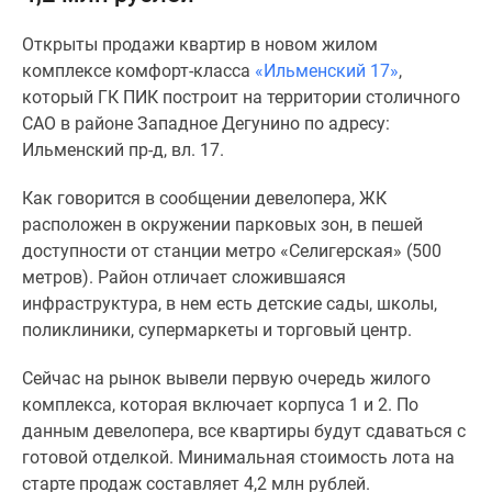
Специальные
Открыты продажи квартир в новом жилом
предложения
комплексе комфорт-класса
«Ильменский 17»
,
Коммерческие
который ГК ПИК построит на территории столичного
помещения
САО в районе Западное Дегунино по адресу:
Продавцы
Ильменский пр-д, вл. 17.
и
застройщики
Как говорится в сообщении девелопера, ЖК
Панорамы
расположен в окружении парковых зон, в пешей
новостроек
доступности от станции метро «Селигерская» (500
Видеообзор
метров). Район отличает сложившаяся
новостроек
инфраструктура, в нем есть детские сады, школы,
Экспертиза
поликлиники, супермаркеты и торговый центр.
новостроек
Экология
Сейчас на рынок вывели первую очередь жилого
Москвы
комплекса, которая включает корпуса 1 и 2. По
и
данным девелопера, все квартиры будут сдаваться с
Подмосковья
готовой отделкой. Минимальная стоимость лота на
Студии
старте продаж составляет 4,2 млн рублей.