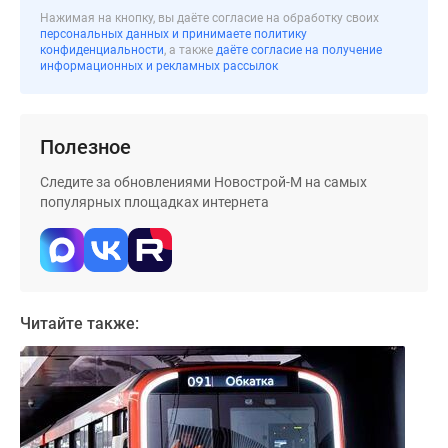
застройщиком
Нажимая на кнопку, вы даёте согласие на обработку своих
Rutube
персональных данных и принимаете политику
конфиденциальности
, а также
даёте согласие на получение
Поиск
информационных и рекламных рассылок
дома
в
Москве
Полезное
Программа
реновации
Следите за обновлениями Новострой-М на самых
в
популярных площадках интернета
Москве
Новостройки
премиум-
класса
Новостройки
Читайте также:
бизнес-
класса
Рассрочка
Траншевая
ипотека