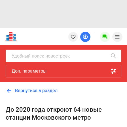
Новостройки
Квартиры
Ипотека
Новостройки
Удобный поиск новостроек
Москвы
Новостройки
Доп. параметры
Подмосковья
Новостройки
Новой
Вернуться в раздел
Москвы
Готовые
новостройки
До 2020 года откроют 64 новые
Новостройки
станции Московского метро
на
карте