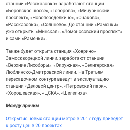
1-
станции «Рассказовка» заработают станции
комнатные
«Боровское шоссе», «Говорово», «Мичуринский
2-
проспект», «Новопеределкино», «Очаково»,
комнатные
«Рассказовка», «Солнцево». До станции «Раменки»
3-
уже открыты «Минская», «Ломоносовский проспект»
комнатные
и сами «Раменки».
Квартиры
на
Также будет открыта станция «Ховрино»
карте
Замоскворецкой линии, заработают станции
Ипотечный
«Верхние Лихоборы», «Окружная», «Селигерская»
калькулятор
Люблинско-Дмитровской линии. На Третьем
Семейная
пересадочном контуре введут в эксплуатацию
ипотека
станции «Деловой центр», «Петровский парк»,
Военная
«Хорошевская», «ЦСКА», «Шелепиха».
ипотека
Между прочим
Банки
и
Открытие новых станций метро в 2017 году приведет
программы
к росту цен в 20 проектах
Медиа