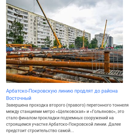
поселки
у
водоема
Коттеджные
поселки
в
ипотеку
Бизнес-
центры
Коттеджи
Скидки
и
Арбатско-Покровскую линию продлят до района
акции
Восточный
Макс
Завершена проходка второго (правого) перегонного тоннеля
между станциями метро «Щелковская» и «Гольяново», это
стало финалом прокладки подземных сооружений на
строящемся участке Арбатско-Покровской линии. Далее
предстоит строительство самой...