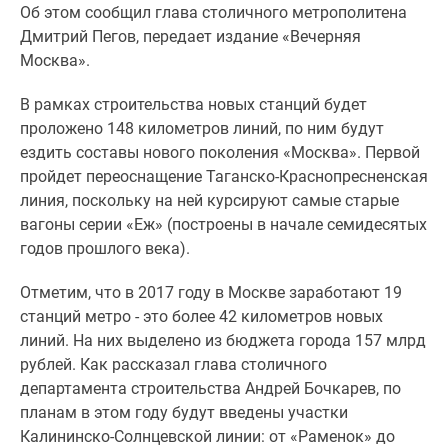
Об этом сообщил глава столичного метрополитена
Специальные
Дмитрий Пегов, передает издание «Вечерняя
предложения
Москва».
Коммерческие
помещения
В рамках строительства новых станций будет
Продавцы
проложено 148 километров линий, по ним будут
и
ездить составы нового поколения «Москва». Первой
застройщики
пройдет переоснащение Таганско-Краснопресненская
Панорамы
линия, поскольку на ней курсируют самые старые
новостроек
вагоны серии «Еж» (построены в начале семидесятых
Видеообзор
годов прошлого века).
новостроек
Экспертиза
Отметим, что в 2017 году в Москве заработают 19
новостроек
станций метро - это более 42 километров новых
Экология
линий. На них выделено из бюджета города 157 млрд
Москвы
рублей. Как рассказал глава столичного
и
департамента строительства Андрей Бочкарев, по
Подмосковья
планам в этом году будут введены участки
Студии
Калининско-Солнцевской линии: от «Раменок» до