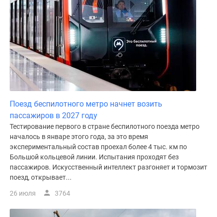
Дома
и
коттеджи
Коттеджные
поселки
в
Новой
Москве
Готовые
Поезд беспилотного метро начнет возить
коттеджные
пассажиров в 2027 году
поселки
Тестирование первого в стране беспилотного поезда метро
Строящиеся
началось в январе этого года, за это время
коттеджные
экспериментальный состав проехал более 4 тыс. км по
Большой кольцевой линии. Испытания проходят без
поселки
пассажиров. Искусственный интеллект разгоняет и тормозит
Коттеджные
поезд, открывает...
поселки
в
26 июля
3764
лесу
Коттеджные