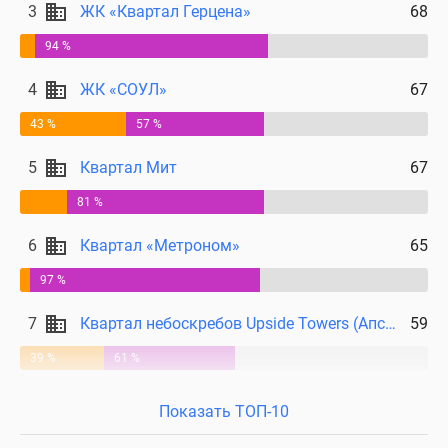
3
ЖК «Квартал Герцена»
68
94 %
4
ЖК «СОУЛ»
67
43 %
57 %
5
Квартал Мит
67
81 %
6
Квартал «Метроном»
65
97 %
7
Квартал небоскребов Upside Towers (Апсайд Тауерс)
59
39 %
61 %
Показать ТОП-10