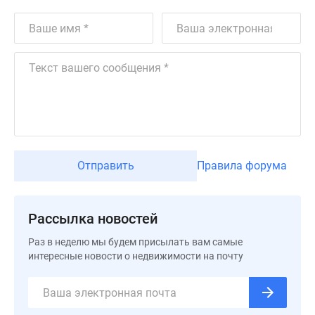
Дзен
Машино-
места
Апартаменты
#траншевая
ипотека
#рассрочка
ИТ-
ипотека
Отправить
Правила форума
Квартиры
со
скидками
Рассылка новостей
до
41%
Раз в неделю мы будем присылать вам самые
Видео
интересные новости о недвижимости на почту
360°
новостроек
Субсидированная