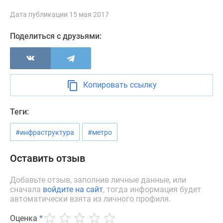
Новости
Дата публикации 15 мая 2017
недвижимости
Мнение
Поделиться с друзьями:
эксперта
Аналитика
рынка
Покупателю
Копировать ссылку
Экспертиза
новостроек
Теги:
Эксперты
и
#инфраструктура
#метро
авторы
О
Оставить отзыв
проекте
Контакты
Добавьте отзыв, заполнив личные данные, или
Реклама
сначала
войдите на сайт
, тогда информация будет
на
автоматически взята из личного профиля.
сайте
Оценка
*
Vk