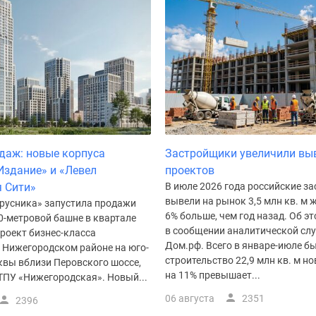
даж: новые корпуса
Застройщики увеличили вы
Издание» и «Левел
проектов
 Сити»
В июле 2026 года российские з
вывели на рынок 3,5 млн кв. м ж
русника» запустила продажи
6% больше, чем год назад. Об э
0-метровой башне в квартале
в сообщении аналитической сл
роект бизнес-класса
Дом.рф. Всего в январе-июле б
в Нижегородском районе на юго-
строительство 22,9 млн кв. м но
квы вблизи Перовского шоссе,
на 11% превышает...
ТПУ «Нижегородская». Новый...
06 августа
2351
2396