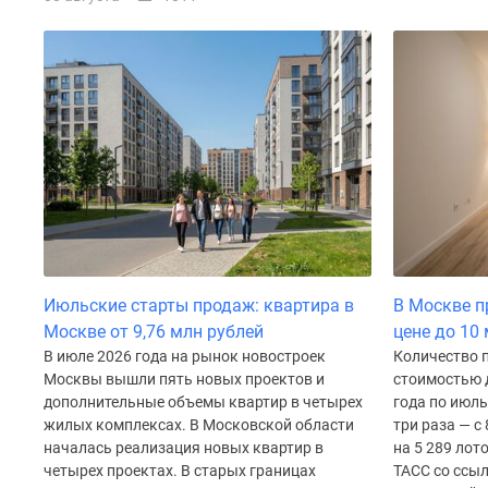
Рассрочка
Траншевая
ипотека
Дома
и
коттеджи
Коттеджные
поселки
в
Новой
Москве
Готовые
коттеджные
поселки
Июльские старты продаж: квартира в
В Москве пр
Строящиеся
Москве от 9,76 млн рублей
цене до 10
коттеджные
В июле 2026 года на рынок новостроек
Количество 
поселки
Коттеджные
Москвы вышли пять новых проектов и
стоимостью д
поселки
дополнительные объемы квартир в четырех
года по июль
в
жилых комплексах. В Московской области
три раза — с 
лесу
началась реализация новых квартир в
на 5 289 лот
Коттеджные
четырех проектах. В старых границах
ТАСС со ссы