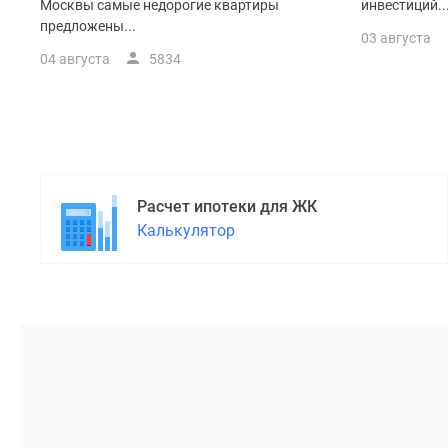
поселки
Москвы самые недорогие квартиры
инвестиций..
у
предложены...
03 августа
водоема
04 августа
5834
Коттеджные
поселки
в
ипотеку
Бизнес-
центры
Коттеджи
Скидки
Расчет ипотеки для ЖК
и
Калькулятор
акции
Макс