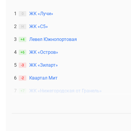
1
ЖК «Лучи»
0
2
ЖК «С5»
Н
3
Левел Южнопортовая
+4
4
ЖК «Остров»
+6
5
ЖК «Зиларт»
-3
6
Квартал Мит
-2
7
ЖК «Нижегородская от Гранель»
+7