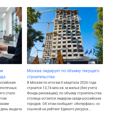
ли
Москва лидирует по объему текущего
ода
строительства
оссийские
В Москве по итогам II квартала 2026 года
 ипотечных
строится 13,74 млн кв. м жилья (без учета
это стало
Фонда реновации), по объему строительства
этом
столица остается лидером среди российских
пании
городов. Об этом сообщает «Интерфакс» со
й день выдача
ссылкой на рейтинг Единого ресурса...