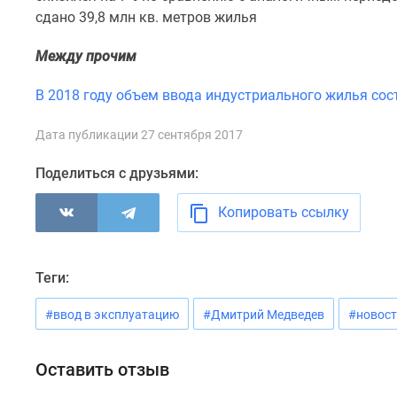
комнатные
сдано 39,8 млн кв. метров жилья
Квартиры
на
Между прочим
карте
Ипотечный
В 2018 году объем ввода индустриального жилья сос
калькулятор
Семейная
ипотека
Дата публикации 27 сентября 2017
Военная
ипотека
Поделиться с друзьями:
Банки
и
Копировать ссылку
программы
Медиа
Новости
недвижимости
Теги:
Мнение
эксперта
#ввод в эксплуатацию
#Дмитрий Медведев
#новос
Аналитика
рынка
Покупателю
Оставить отзыв
Экспертиза