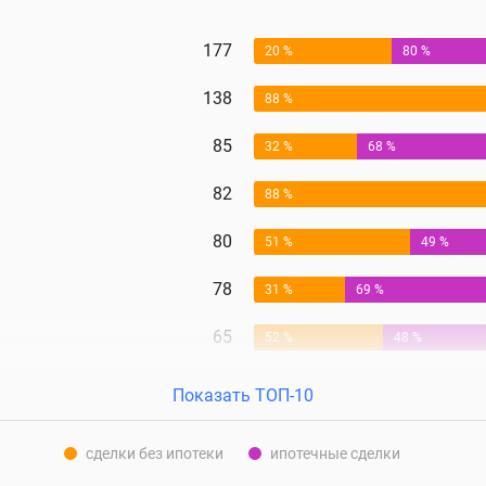
177
20 %
80 %
138
88 %
85
32 %
68 %
82
88 %
80
51 %
49 %
78
31 %
69 %
65
52 %
48 %
Показать ТОП-10
сделки без ипотеки
ипотечные сделки