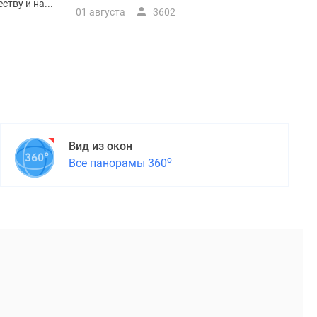
тву и на...
01 августа
3602
Вид из окон
о
Все панорамы 360