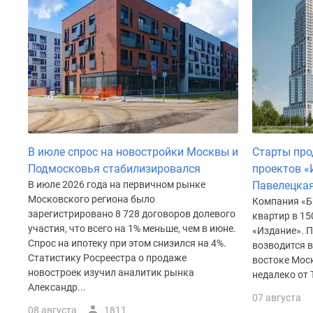
до
41%
Видео
360°
новостроек
Субсидированная
застройщиком
Rutube
Поиск
дома
В июле спрос на новостройки Москвы и
Старты про
в
Москве
Подмосковья стабилизировался
проектов «
Программа
В июле 2026 года на первичном рынке
Павелецкая
реновации
Московского региона было
Компания «Б
в
зарегистрировано 8 728 договоров долевого
квартир в 15
Москве
участия, что всего на 1% меньше, чем в июне.
«Издание». П
Новостройки
Спрос на ипотеку при этом снизился на 4%.
возводится 
премиум-
Статистику Росреестра о продаже
востоке Мос
класса
новостроек изучил аналитик рынка
недалеко от 
Новостройки
Александр...
бизнес-
07 августа
класса
08 августа
1811