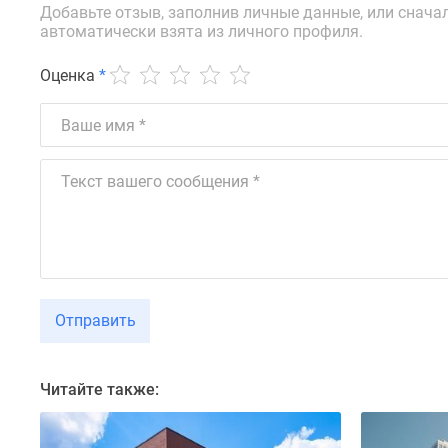
новостроек
Добавьте отзыв, заполнив личные данные, или снача
Эксперты
автоматически взята из личного профиля.
и
авторы
Оценка
*
О
проекте
Контакты
Реклама
на
сайте
Vk
Дзен
Машино-
места
Апартаменты
#траншевая
Отправить
ипотека
#рассрочка
ИТ-
ипотека
Читайте также:
Квартиры
со
скидками