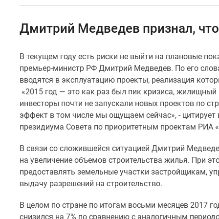
Специальные
предложения
Коммерческие
Дмитрий Медведев признал, что
помещения
Продавцы
и
В текущем году есть риски не выйти на плановые пок
застройщики
премьер-министр РФ Дмитрий Медведев. По его слов
Панорамы
новостроек
вводятся в эксплуатацию проекты, реализация котор
Видеообзор
«2015 год — это как раз был пик кризиса, жилищный
новостроек
инвесторы почти не запускали новых проектов по с
Экспертиза
эффект в том числе мы ощущаем сейчас», - цитирует
новостроек
президиума Совета по приоритетным проектам РИА 
Экология
Москвы
и
В связи со сложившейся ситуацией Дмитрий Медведе
Подмосковья
на увеличение объемов строительства жилья. При эт
Студии
предоставлять земельные участки застройщикам, уп
1-
выдачу разрешений на строительство.
комнатные
2-
В целом по стране по итогам восьми месяцев 2017 го
комнатные
3-
снизился на 7% по сравнению с аналогичным период