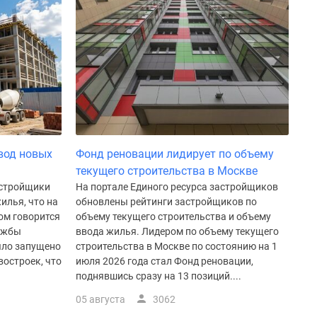
вод новых
Фонд реновации лидирует по объему
текущего строительства в Москве
астройщики
На портале Единого ресурса застройщиков
илья, что на
обновлены рейтинги застройщиков по
том говорится
объему текущего строительства и объему
ужбы
ввода жилья. Лидером по объему текущего
ыло запущено
строительства в Москве по состоянию на 1
востроек, что
июля 2026 года стал Фонд реновации,
поднявшись сразу на 13 позиций....
05 августа
3062