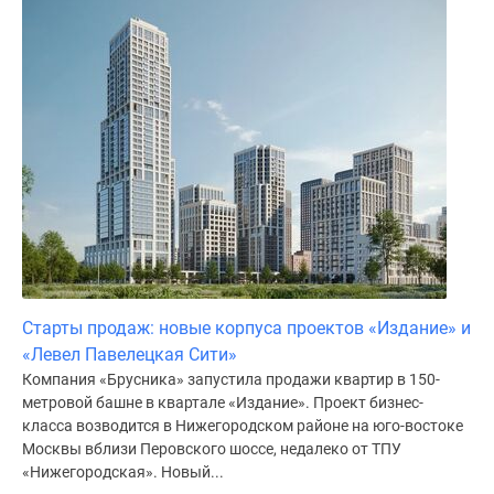
поселки
у
водоема
Коттеджные
поселки
в
ипотеку
Бизнес-
центры
Коттеджи
Скидки
и
Старты продаж: новые корпуса проектов «Издание» и
акции
«Левел Павелецкая Сити»
Макс
Компания «Брусника» запустила продажи квартир в 150-
метровой башне в квартале «Издание». Проект бизнес-
класса возводится в Нижегородском районе на юго-востоке
Москвы вблизи Перовского шоссе, недалеко от ТПУ
«Нижегородская». Новый...