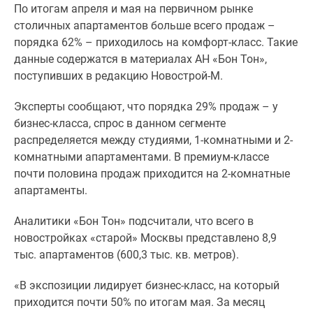
По итогам апреля и мая на первичном рынке
Специальные
столичных апартаментов больше всего продаж –
предложения
порядка 62% – приходилось на комфорт-класс. Такие
Коммерческие
данные содержатся в материалах АН «Бон Тон»,
помещения
поступивших в редакцию Новострой-М.
Продавцы
и
Эксперты сообщают, что порядка 29% продаж – у
застройщики
бизнес-класса, спрос в данном сегменте
Панорамы
распределяется между студиями, 1-комнатными и 2-
новостроек
комнатными апартаментами. В премиум-классе
Видеообзор
почти половина продаж приходится на 2-комнатные
новостроек
апартаменты.
Экспертиза
новостроек
Аналитики «Бон Тон» подсчитали, что всего в
Экология
новостройках «старой» Москвы представлено 8,9
Москвы
тыс. апартаментов (600,3 тыс. кв. метров).
и
Подмосковья
«В экспозиции лидирует бизнес-класс, на который
Студии
приходится почти 50% по итогам мая. За месяц