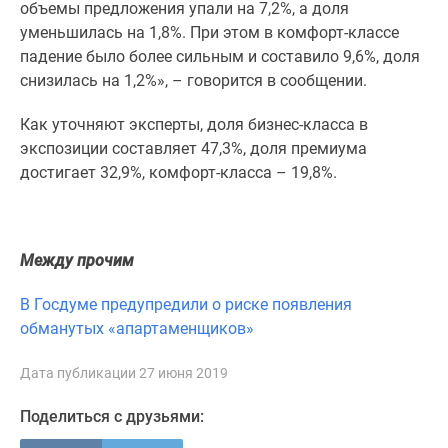
1-
объемы предложения упали на 7,2%, а доля
комнатные
уменьшилась на 1,8%. При этом в комфорт-классе
2-
падение было более сильным и составило 9,6%, доля
комнатные
снизилась на 1,2%», – говорится в сообщении.
3-
Как уточняют эксперты, доля бизнес-класса в
комнатные
экспозиции составляет 47,3%, доля премиума
Квартиры
достигает 32,9%, комфорт-класса – 19,8%.
на
карте
Ипотечный
калькулятор
Между прочим
Семейная
ипотека
В Госдуме предупредили о риске появления
Военная
обманутых «апартаменщиков»
ипотека
Банки
Дата публикации 27 июня 2019
и
программы
Поделиться с друзьями:
Медиа