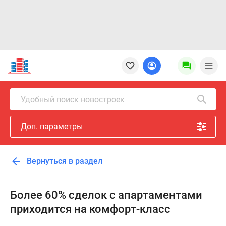
Новостройки
Квартиры
Ипотека
Новостройки
Удобный поиск новостроек
Москвы
Новостройки
Доп. параметры
Подмосковья
Новостройки
Новой
Вернуться в раздел
Москвы
Готовые
новостройки
Более 60% сделок с апартаментами
Новостройки
приходится на комфорт-класс
на
карте