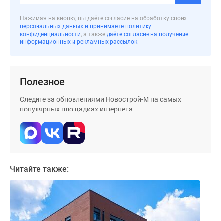
застройщиком
Rutube
Нажимая на кнопку, вы даёте согласие на обработку своих
Поиск
персональных данных и принимаете политику
конфиденциальности
, а также
даёте согласие на получение
дома
информационных и рекламных рассылок
в
Москве
Программа
Полезное
реновации
в
Следите за обновлениями Новострой-М на самых
Москве
популярных площадках интернета
Новостройки
премиум-
класса
Новостройки
бизнес-
Читайте также:
класса
Рассрочка
Траншевая
ипотека