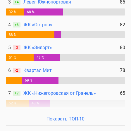
3
Левел Южнопортовая
85
+4
32 %
68 %
4
ЖК «Остров»
82
+6
88 %
5
ЖК «Зиларт»
80
-3
51 %
49 %
6
Квартал Мит
78
-2
69 %
7
ЖК «Нижегородская от Гранель»
65
+7
52 %
48 %
Показать ТОП-10