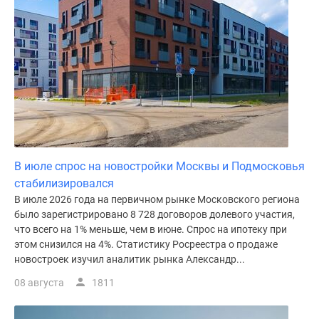
Дома
и
коттеджи
Коттеджные
поселки
в
Новой
Москве
Готовые
коттеджные
В июле спрос на новостройки Москвы и Подмосковья
поселки
стабилизировался
Строящиеся
В июле 2026 года на первичном рынке Московского региона
коттеджные
было зарегистрировано 8 728 договоров долевого участия,
что всего на 1% меньше, чем в июне. Спрос на ипотеку при
поселки
этом снизился на 4%. Статистику Росреестра о продаже
Коттеджные
новостроек изучил аналитик рынка Александр...
поселки
в
08 августа
1811
лесу
Коттеджные