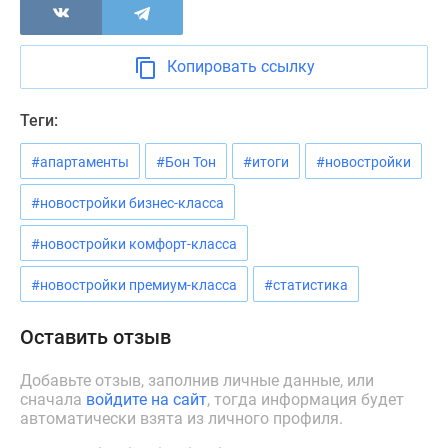
Новости
недвижимости
Мнение
Копировать ссылку
эксперта
Аналитика
Теги:
рынка
Покупателю
#апартаменты
#Бон Тон
#итоги
#новостройки
Экспертиза
#новостройки бизнес-класса
новостроек
Эксперты
#новостройки комфорт-класса
и
авторы
#новостройки премиум-класса
#статистика
О
проекте
Оставить отзыв
Контакты
Реклама
Добавьте отзыв, заполнив личные данные, или
на
сначала
войдите на сайт
, тогда информация будет
автоматически взята из личного профиля.
сайте
Vk