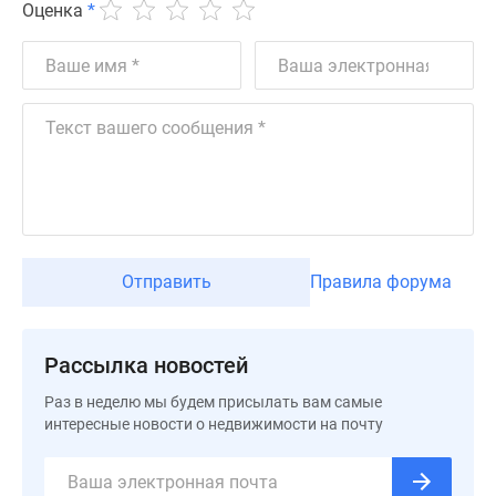
Оценка
*
Дзен
Машино-
места
Апартаменты
#траншевая
ипотека
#рассрочка
ИТ-
ипотека
Квартиры
Отправить
Правила форума
со
скидками
до
Рассылка новостей
41%
Видео
Раз в неделю мы будем присылать вам самые
360°
интересные новости о недвижимости на почту
новостроек
Субсидированная