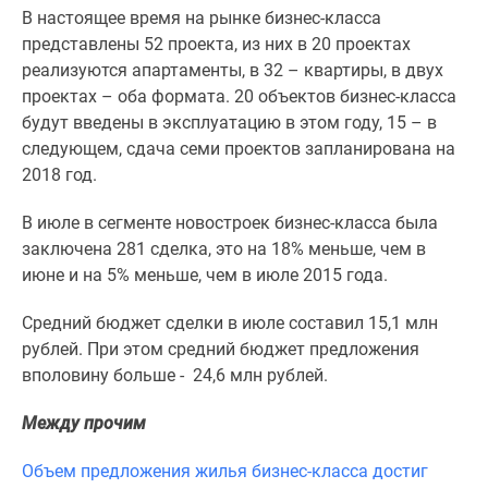
1-
В настоящее время на рынке бизнес-класса
комнатные
представлены 52 проекта, из них в 20 проектах
2-
реализуются апартаменты, в 32 – квартиры, в двух
комнатные
проектах – оба формата. 20 объектов бизнес-класса
3-
будут введены в эксплуатацию в этом году, 15 – в
комнатные
следующем, сдача семи проектов запланирована на
Квартиры
2018 год.
на
карте
В июле в сегменте новостроек бизнес-класса была
Ипотечный
заключена 281 сделка, это на 18% меньше, чем в
калькулятор
июне и на 5% меньше, чем в июле 2015 года.
Семейная
ипотека
Средний бюджет сделки в июле составил 15,1 млн
Военная
рублей. При этом средний бюджет предложения
ипотека
вполовину больше - 24,6 млн рублей.
Банки
Между прочим
и
программы
Объем предложения жилья бизнес-класса достиг
Медиа