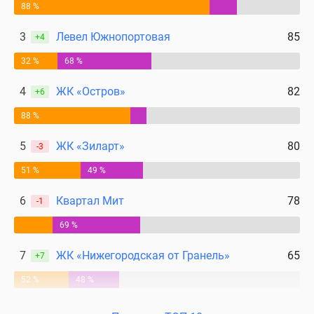
88 %
3
Левел Южнопортовая
85
+4
32 %
68 %
4
ЖК «Остров»
82
+6
88 %
5
ЖК «Зиларт»
80
-3
51 %
49 %
6
Квартал Мит
78
-1
69 %
7
ЖК «Нижегородская от Гранель»
65
+7
52 %
48 %