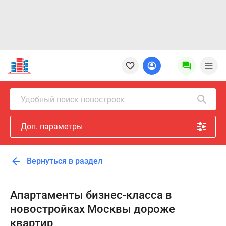
Новостройки
Квартиры
Ипотека
Новостройки
Удобный поиск новостроек
Москвы
Новостройки
Доп. параметры
Подмосковья
Новостройки
Новой
Вернуться в раздел
Москвы
Готовые
новостройки
Апартаменты бизнес-класса в
Новостройки
новостройках Москвы дороже
на
квартир
карте