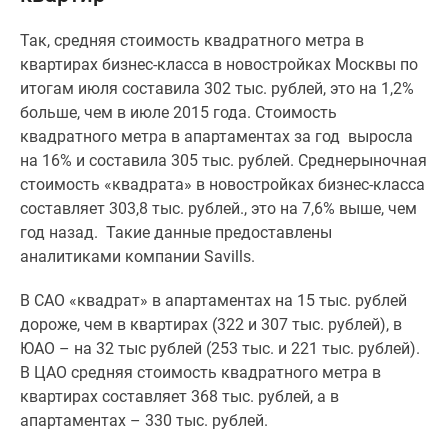
Специальные
Так, средняя стоимость квадратного метра в
предложения
квартирах бизнес-класса в новостройках Москвы по
Коммерческие
итогам июля составила 302 тыс. рублей, это на 1,2%
помещения
больше, чем в июле 2015 года. Стоимость
Продавцы
квадратного метра в апартаментах за год выросла
и
на 16% и составила 305 тыс. рублей. Среднерыночная
застройщики
стоимость «квадрата» в новостройках бизнес-класса
Панорамы
составляет 303,8 тыс. рублей., это на 7,6% выше, чем
новостроек
год назад. Такие данные предоставлены
Видеообзор
аналитиками компании Savills.
новостроек
Экспертиза
В САО «квадрат» в апартаментах на 15 тыс. рублей
новостроек
дороже, чем в квартирах (322 и 307 тыс. рублей), в
Экология
ЮАО – на 32 тыс рублей (253 тыс. и 221 тыс. рублей).
Москвы
В ЦАО средняя стоимость квадратного метра в
и
квартирах составляет 368 тыс. рублей, а в
Подмосковья
апартаментах – 330 тыс. рублей.
Студии