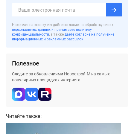
застройщиком
Rutube
Поиск
дома
Нажимая на кнопку, вы даёте согласие на обработку своих
персональных данных и принимаете политику
в
конфиденциальности
, а также
даёте согласие на получение
Москве
информационных и рекламных рассылок
Программа
реновации
в
Полезное
Москве
Новостройки
Следите за обновлениями Новострой-М на самых
популярных площадках интернета
премиум-
класса
Новостройки
бизнес-
класса
Читайте также:
Рассрочка
Траншевая
ипотека