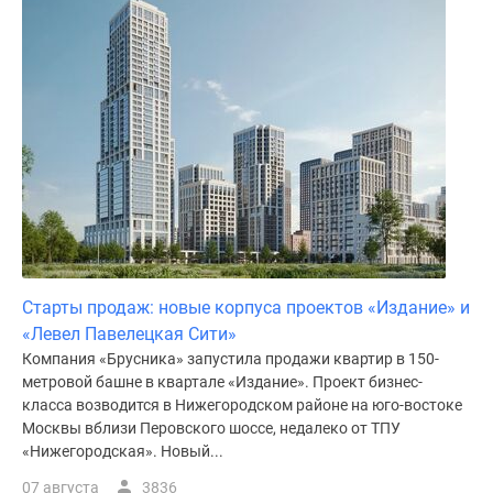
Дома
и
коттеджи
Коттеджные
поселки
в
Новой
Москве
Готовые
коттеджные
поселки
Строящиеся
Старты продаж: новые корпуса проектов «Издание» и
коттеджные
«Левел Павелецкая Сити»
поселки
Компания «Брусника» запустила продажи квартир в 150-
метровой башне в квартале «Издание». Проект бизнес-
Коттеджные
класса возводится в Нижегородском районе на юго-востоке
поселки
Москвы вблизи Перовского шоссе, недалеко от ТПУ
в
«Нижегородская». Новый...
лесу
07 августа
3836
Коттеджные