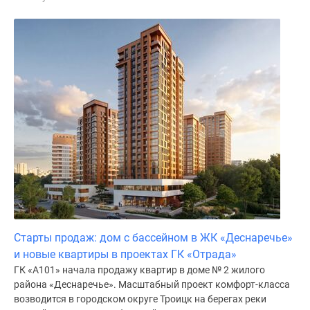
поселки
у
водоема
Коттеджные
поселки
в
ипотеку
Бизнес-
центры
Коттеджи
Скидки
и
акции
Макс
Старты продаж: дом с бассейном в ЖК «Деснаречье»
и новые квартиры в проектах ГК «Отрада»
ГК «А101» начала продажу квартир в доме № 2 жилого
района «Деснаречье». Масштабный проект комфорт-класса
возводится в городском округе Троицк на берегах реки