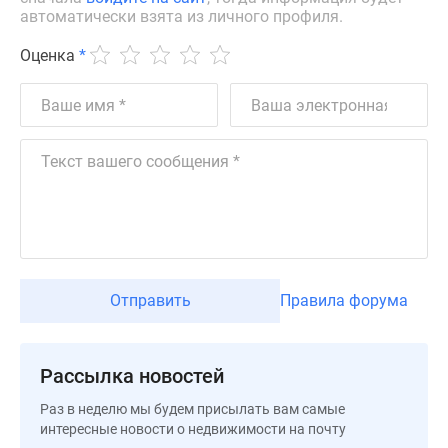
автоматически взята из личного профиля.
Дзен
Машино-
Оценка
*
места
Апартаменты
#траншевая
ипотека
#рассрочка
ИТ-
ипотека
Квартиры
со
скидками
Отправить
Правила форума
до
41%
Видео
Рассылка новостей
360°
новостроек
Раз в неделю мы будем присылать вам самые
Субсидированная
интересные новости о недвижимости на почту