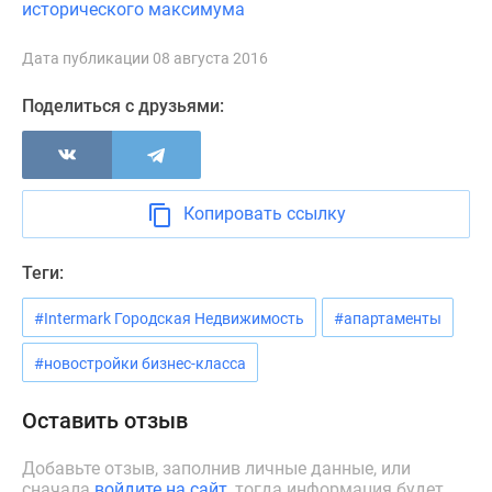
исторического максимума
Новости
недвижимости
Дата публикации 08 августа 2016
Мнение
эксперта
Поделиться с друзьями:
Аналитика
рынка
Покупателю
Экспертиза
Копировать ссылку
новостроек
Эксперты
Теги:
и
авторы
#Intermark Городская Недвижимость
#апартаменты
О
проекте
#новостройки бизнес-класса
Контакты
Реклама
Оставить отзыв
на
сайте
Добавьте отзыв, заполнив личные данные, или
сначала
войдите на сайт
, тогда информация будет
Vk