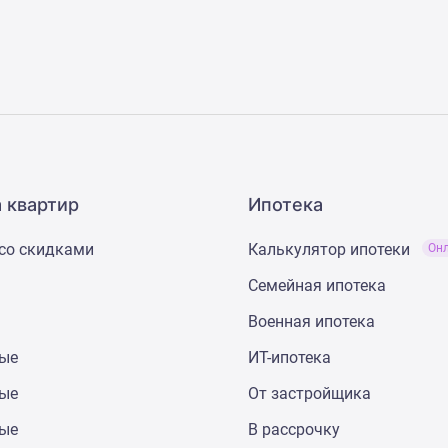
 квартир
Ипотека
со скидками
Калькулятор ипотеки
Он
Семейная ипотека
Военная ипотека
ные
ИТ-ипотека
ные
От застройщика
ные
В рассрочку