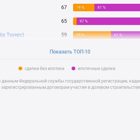
67
19 %
81 %
65
97 %
йд Тауерс)
59
39 %
61 %
Показать ТОП-10
сделки без ипотеки
ипотечные сделки
 данным Федеральной службы государственной регистрации, кадаст
 зарегистрированным договорам участия в долевом строительстве