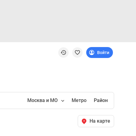
Войти
Москва и МО
Метро
Район
На карте