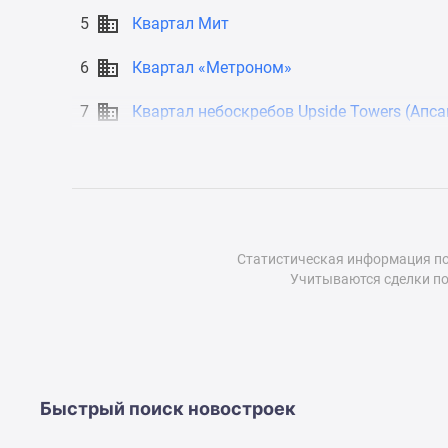
до
5
Квартал Мит
41%
Видео
6
Квартал «Метроном»
360°
новостроек
7
Квартал небоскребов Upside Towers (Апса
Субсидированная
застройщиком
Rutube
Поиск
дома
в
Москве
Программа
Статистическая информация по
реновации
Учитываются сделки по
в
Москве
Новостройки
премиум-
класса
Новостройки
Быстрый поиск новостроек
бизнес-
класса