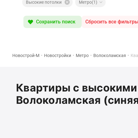
Специальные
Высокие потолки
Метро(1)
предложения
Коммерческие
помещения
Сохранить поиск
Сбросить все фильтр
Продавцы
и
застройщики
Панорамы
новостроек
Видеообзор
Новострой-М
•
Новостройки
•
Метро
•
Волоколамская
•
Ква
новостроек
Экспертиза
новостроек
Экология
Квартиры с высокими 
Москвы
и
Волоколамская (синяя
Подмосковья
Студии
1-
комнатные
2-
комнатные
3-