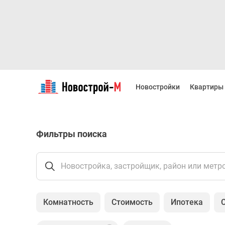
Новостройки
Квартиры
Новостройки
Квартиры
Ипотека
Новостройки
Москвы
Новостройки
Фильтры поиска
Подмосковья
Новостройки
Новой
Москвы
Новостройка, застройщик, район или метр
Готовые
новостройки
Новостройки
Комнатность
Стоимость
Ипотека
на
карте