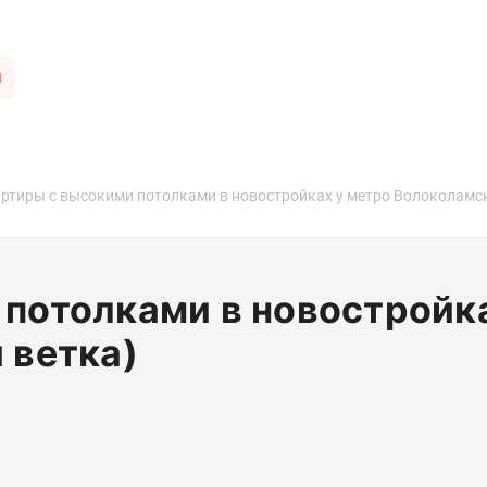
ы
ртиры с высокими потолками в новостройках у метро Волоколамск
потолками в новостройк
 ветка)