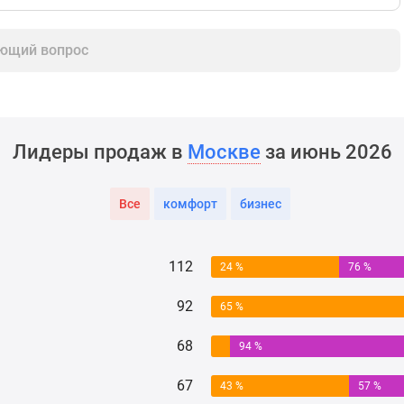
ющий вопрос
Лидеры продаж в
Москве
за июнь 2026
Все
комфорт
бизнес
112
24 %
76 %
92
65 %
68
94 %
67
43 %
57 %