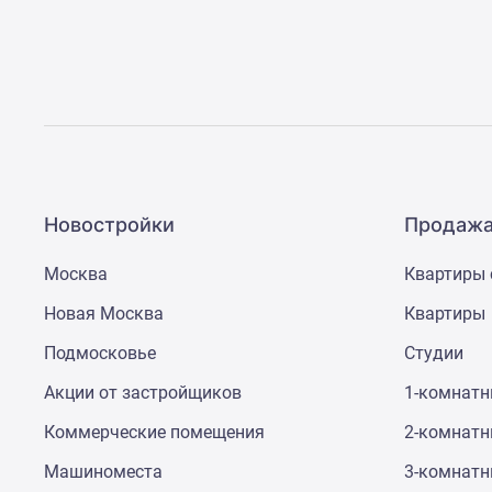
Рассрочка
Траншевая
ипотека
Дома
и
коттеджи
Коттеджные
поселки
в
Новой
Новостройки
Продажа
Москве
Готовые
коттеджные
Москва
Квартиры 
поселки
Новая Москва
Квартиры
Строящиеся
коттеджные
Подмосковье
Студии
поселки
Коттеджные
Акции от застройщиков
1-комнат
поселки
в
Коммерческие помещения
2-комнат
лесу
Коттеджные
Машиноместа
3-комнат