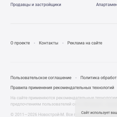
поселки
Продавцы и застройщики
Апартаме
у
водоема
Коттеджные
поселки
в
ипотеку
Бизнес-
центры
О проекте
Контакты
Реклама на сайте
Коттеджи
Скидки
и
акции
Макс
Пользовательское соглашение
Политика обработ
Правила применения рекомендательных технологий
На сайте применяются рекомендательные технологии 
предпочтениям пользователей сети «Интернет», нахо
Сайт использует ва
© 2011—2026 Новострой-М. Все права защищены. Всё,