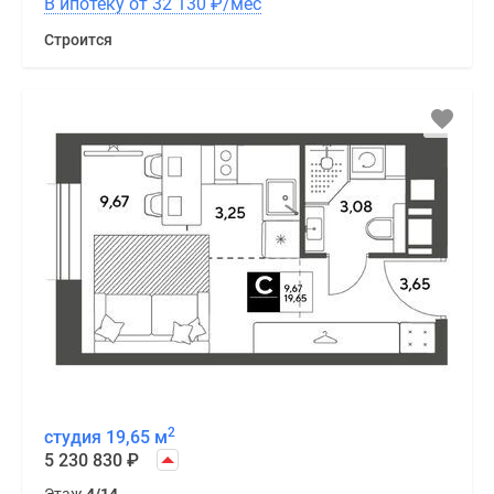
В ипотеку от 32 130
₽
/мес
Строится
2
студия 19,65 м
5 230 830
₽
Этаж
4/14