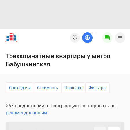
Новостройки
Квартиры
Ипотека
Новостройки
Трехкомнатные квартиры у метро
Москвы
Бабушкинская
Новостройки
Подмосковья
Новостройки
Новой
Срок сдачи
Стоимость
Площадь
Фильтры
Москвы
Готовые
267 предложений от застройщика сортировать по:
новостройки
рекомендованным
Новостройки
на
карте