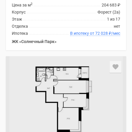
2
Цена за м
204 683
₽
Корпус
Форест (2а)
Этаж
1 из 17
Отделка
нет
Ипотека
В ипотеку от 72 028
₽
/мес
ЖК «Солнечный Парк»