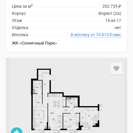
2
Цена за м
202 735
₽
Корпус
Форест (2а)
Этаж
16 из 17
Отделка
нет
Ипотека
В ипотеку от 74 815
₽
/мес
ЖК «Солнечный Парк»