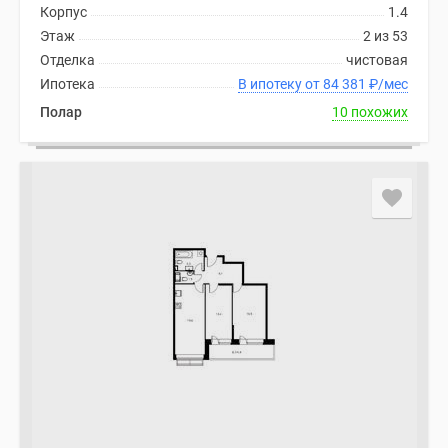
Корпус
1.4
Дома
Этаж
2 из 53
и
Отделка
чистовая
коттеджи
Ипотека
В ипотеку от 84 381
₽
/мес
Коттеджные
поселки
Полар
10 похожих
в
Новой
Москве
Готовые
коттеджные
поселки
Строящиеся
коттеджные
поселки
Коттеджные
поселки
в
лесу
Коттеджные