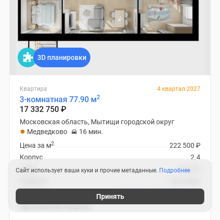
3D планировки
Квартира
4 квартал 2027
2
3-комнатная 77.90 м
17 332 750
₽
Московская область, Мытищи городской округ
Медведково
16 мин.
2
Цена за м
222 500
₽
Корпус
2.4
Этаж
5 из 25
Сайт использует ваши куки и прочие метаданные.
Подробнее
Отделка
чистовая
Ипотека
В ипотеку от 51 855
₽
/мес
Принять
Ярославский квартал