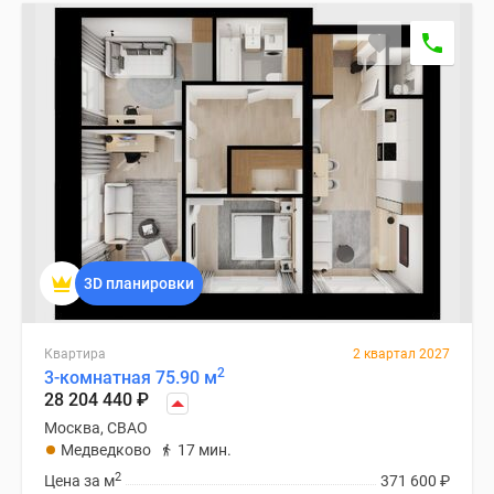
застройщиком
Rutube
Поиск
дома
в
Москве
Программа
реновации
в
Москве
Новостройки
3D планировки
премиум-
класса
Новостройки
Квартира
2 квартал 2027
2
бизнес-
3-комнатная 75.90 м
28 204 440
₽
класса
Москва, СВАО
Рассрочка
Медведково
17 мин.
Траншевая
2
Цена за м
371 600
₽
ипотека