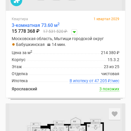
Квартира
1 квартал 2029
2
3-комнатная 73.60 м
15 778 368
₽
17 531 520
₽
Московская область, Мытищи городской округ
Бабушкинская
14 мин.
2
Цена за м
214 380
₽
Корпус
15.3.2
Этаж
23 из 25
Отделка
чистовая
Ипотека
В ипотеку от 47 205
₽
/мес
Ярославский
3 похожих