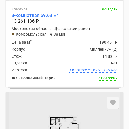
поселки
Квартира
Дом сдан
у
2
3-комнатная 69.63 м
водоема
13 261 136
₽
Коттеджные
Московская область, Щелковский район
поселки
Комсомольская
38 мин.
в
2
Цена за м
190 451
₽
ипотеку
Корпус
Миллениум (2)
Бизнес-
Этаж
14 из 17
центры
Отделка
нет
Коттеджи
Ипотека
В ипотеку от 62 917
₽
/мес
Скидки
ЖК «Солнечный Парк»
2 похожих
и
акции
Макс