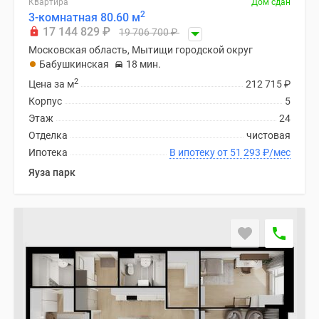
Квартира
Дом сдан
Новости
2
3-комнатная 80.60 м
недвижимости
17 144 829
₽
19 706 700
₽
Мнение
Московская область, Мытищи городской округ
эксперта
Бабушкинская
18 мин.
Аналитика
2
Цена за м
212 715
₽
рынка
Корпус
5
Покупателю
Этаж
24
Экспертиза
Отделка
чистовая
новостроек
Ипотека
В ипотеку от 51 293
₽
/мес
Эксперты
Яуза парк
и
авторы
О
проекте
Контакты
Реклама
на
сайте
Vk