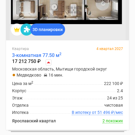
Дзен
Машино-
места
Апартаменты
3D планировки
#траншевая
ипотека
Квартира
4 квартал 2027
#рассрочка
2
3-комнатная 77.50 м
ИТ-
17 212 750
₽
ипотека
Московская область, Мытищи городской округ
Квартиры
Медведково
16 мин.
со
2
Цена за м
222 100
₽
скидками
Корпус
2.4
до
Этаж
24 из 25
41%
Отделка
чистовая
Видео
Ипотека
В ипотеку от 51 496
₽
/мес
360°
Ярославский квартал
2 похожих
новостроек
Субсидированная