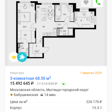
Специальные
предложения
Коммерческие
помещения
Продавцы
и
застройщики
Панорамы
новостроек
Видеообзор
новостроек
Экспертиза
Квартира
1 квартал 2029
новостроек
2
3-комнатная 68.50 м
15 492 645
₽
Экология
17 214 050
₽
Москвы
Московская область, Мытищи городской округ
Бабушкинская
14 мин.
и
2
Подмосковья
Цена за м
226 170
₽
Студии
Корпус
15.3.1