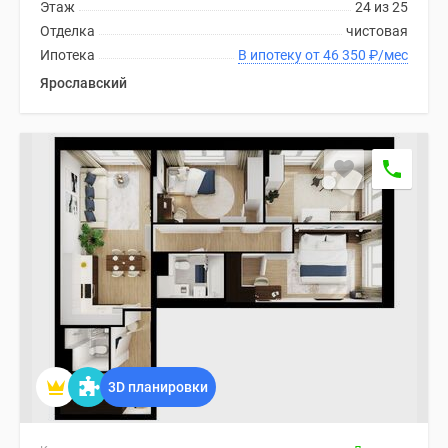
1-
Этаж
24 из 25
комнатные
Отделка
чистовая
2-
Ипотека
В ипотеку от 46 350
₽
/мес
комнатные
Ярославский
3-
комнатные
Квартиры
на
карте
Ипотечный
калькулятор
Семейная
ипотека
Военная
ипотека
Банки
3D планировки
и
программы
Медиа