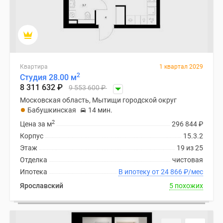
Дзен
Машино-
места
Апартаменты
#траншевая
Квартира
1 квартал 2029
ипотека
2
Студия 28.00 м
#рассрочка
8 311 632
₽
9 553 600
₽
ИТ-
Московская область, Мытищи городской округ
ипотека
Бабушкинская
14 мин.
Квартиры
2
Цена за м
296 844
₽
со
Корпус
15.3.2
скидками
Этаж
19 из 25
до
Отделка
чистовая
41%
Ипотека
В ипотеку от 24 866
₽
/мес
Видео
Ярославский
5 похожих
360°
новостроек
Субсидированная