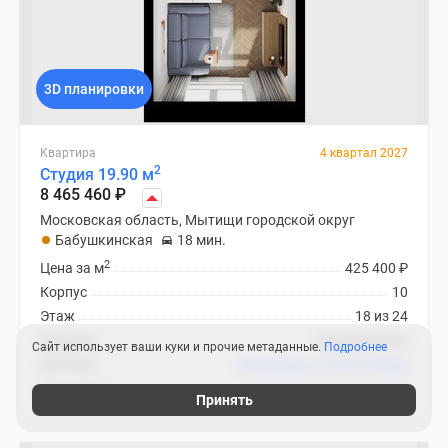
3D планировки
Квартира
4 квартал 2027
2
Студия 19.90 м
8 465 460
₽
Московская область, Мытищи городской округ
Бабушкинская
18 мин.
2
Цена за м
425 400
₽
Корпус
10
Этаж
18 из 24
Отделка
предчистовая
Сайт использует ваши куки и прочие метаданные.
Подробнее
Ипотека
В ипотеку от 25 327
₽
/мес
Яуза парк
Принять