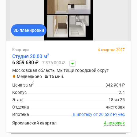
3D планировки
Квартира
4 квартал 2027
2
Студия 20.00 м
6 859 680
₽
7 376 000
₽
Московская область, Мытищи городской округ
Медведково
16 мин.
2
Цена за м
342 984
₽
Корпус
2.4
Этаж
18 из 25
Отделка
чистовая
Ипотека
В ипотеку от 20 522
₽
/мес
Ярославский квартал
4 похожих