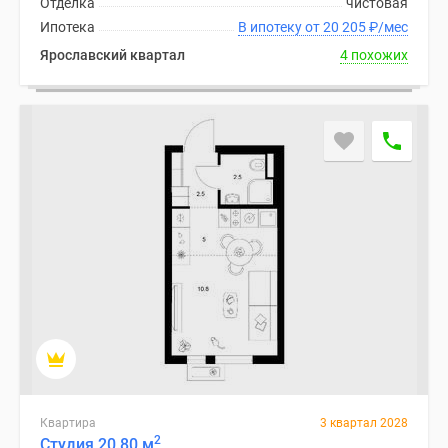
Отделка
чистовая
1-
Ипотека
В ипотеку от 20 205
₽
/мес
комнатные
2-
Ярославский квартал
4 похожих
комнатные
3-
комнатные
Квартиры
на
карте
Ипотечный
калькулятор
Семейная
ипотека
Военная
ипотека
Банки
и
программы
Квартира
3 квартал 2028
Медиа
2
Студия 20.80 м