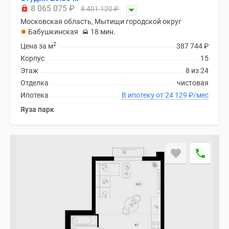
Новости
8 065 075
₽
8 401 120
₽
недвижимости
Московская область, Мытищи городской округ
Мнение
Бабушкинская
18 мин.
эксперта
2
Цена за м
387 744
₽
Аналитика
Корпус
15
рынка
Этаж
8 из 24
Покупателю
Отделка
чистовая
Экспертиза
Ипотека
В ипотеку от 24 129
₽
/мес
новостроек
Яуза парк
Эксперты
и
авторы
О
проекте
Контакты
Реклама
на
сайте
Vk