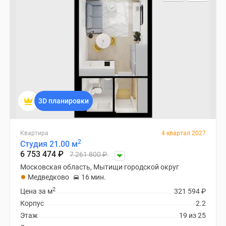
Специальные
предложения
Коммерческие
помещения
Продавцы
и
застройщики
Панорамы
3D планировки
новостроек
Видеообзор
новостроек
Квартира
4 квартал 2027
2
Студия 21.00 м
Экспертиза
6 753 474
₽
7 261 800
₽
новостроек
Московская область, Мытищи городской округ
Экология
Медведково
16 мин.
Москвы
2
Цена за м
321 594
₽
и
Корпус
2.2
Подмосковья
Этаж
19 из 25
Студии