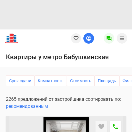
Новостройки
Квартиры
Ипотека
Новостройки
Квартиры у метро Бабушкинская
Москвы
Новостройки
Подмосковья
Срок сдачи
Комнатность
Стоимость
Площадь
Фил
Новостройки
Новой
Москвы
2265 предложений от застройщика сортировать по:
Готовые
рекомендованным
новостройки
Новостройки
на
карте