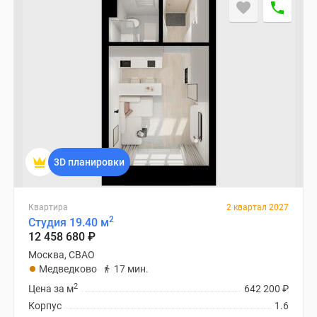
застройщиком
Rutube
Поиск
дома
в
Москве
Программа
реновации
в
Москве
3D планировки
Новостройки
премиум-
класса
Квартира
2 квартал 2027
2
Студия 19.40 м
Новостройки
12 458 680
₽
бизнес-
Москва, СВАО
класса
Медведково
17 мин.
Рассрочка
2
Цена за м
642 200
₽
Траншевая
Корпус
1.6
ипотека