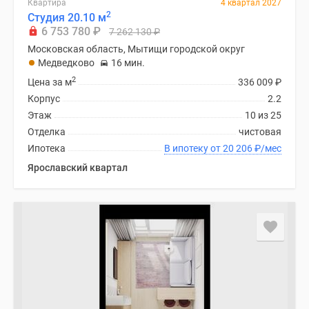
Квартира
4 квартал 2027
поселки
2
Студия 20.10 м
6 753 780
₽
у
7 262 130
₽
водоема
Московская область, Мытищи городской округ
Медведково
16 мин.
Коттеджные
2
поселки
Цена за м
336 009
₽
в
Корпус
2.2
ипотеку
Этаж
10 из 25
Бизнес-
Отделка
чистовая
центры
Ипотека
В ипотеку от 20 206
₽
/мес
Коттеджи
Ярославский квартал
Скидки
и
акции
Макс