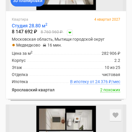
3D планировки
Квартира
4 квартал 2027
2
Студия 28.80 м
8 147 692
₽
8 760 960
₽
Московская область, Мытищи городской округ
Медведково
16 мин.
2
Цена за м
282 906
₽
Корпус
2.2
Этаж
10 из 25
Отделка
чистовая
Ипотека
В ипотеку от 24 376
₽
/мес
Ярославский квартал
2 похожих