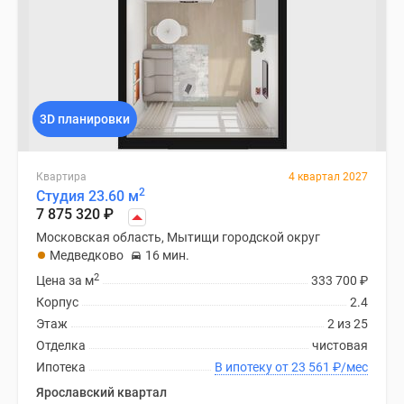
3D планировки
Квартира
4 квартал 2027
2
Студия 23.60 м
7 875 320
₽
Московская область, Мытищи городской округ
Медведково
16 мин.
2
Цена за м
333 700
₽
Корпус
2.4
Этаж
2 из 25
Отделка
чистовая
Ипотека
В ипотеку от 23 561
₽
/мес
Ярославский квартал