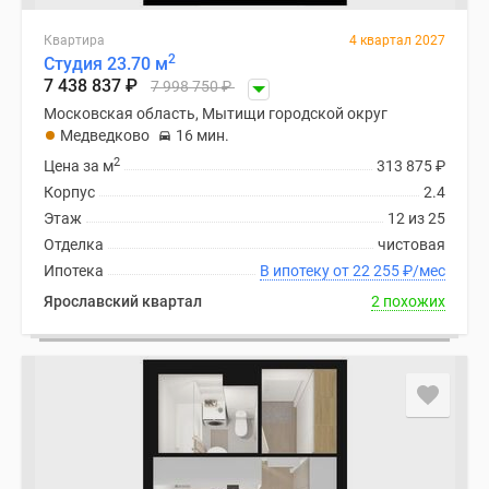
Квартира
4 квартал 2027
2
Студия 23.70 м
7 438 837
₽
7 998 750
₽
Московская область, Мытищи городской округ
Медведково
16 мин.
2
Цена за м
313 875
₽
Корпус
2.4
Этаж
12 из 25
Отделка
чистовая
Ипотека
В ипотеку от 22 255
₽
/мес
Ярославский квартал
2 похожих