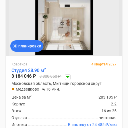
3D планировки
Квартира
4 квартал 2027
2
Студия 28.90 м
8 184 046
₽
8 800 050
₽
Московская область, Мытищи городской округ
Медведково
16 мин.
2
Цена за м
283 185
₽
Корпус
2.2
Этаж
16 из 25
Отделка
чистовая
Ипотека
В ипотеку от 24 485
₽
/мес