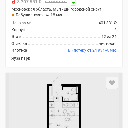
8 307 551
₽
9 548 910
₽
Московская область, Мытищи городской округ
Бабушкинская
18 мин.
2
Цена за м
401 331
₽
Корпус
6
Этаж
12 из 24
Отделка
чистовая
Ипотека
В ипотеку от 24 854
₽
/мес
Яуза парк