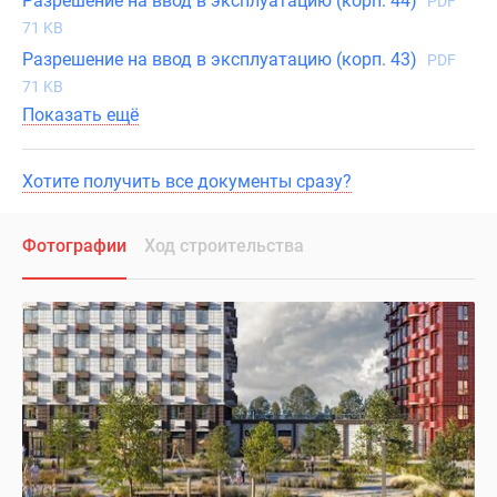
Разрешение на ввод в эксплуатацию (корп. 44)
PDF
71 KB
Разрешение на ввод в эксплуатацию (корп. 43)
PDF
71 KB
Показать ещё
Хотите получить все документы сразу?
Фотографии
Ход строительства