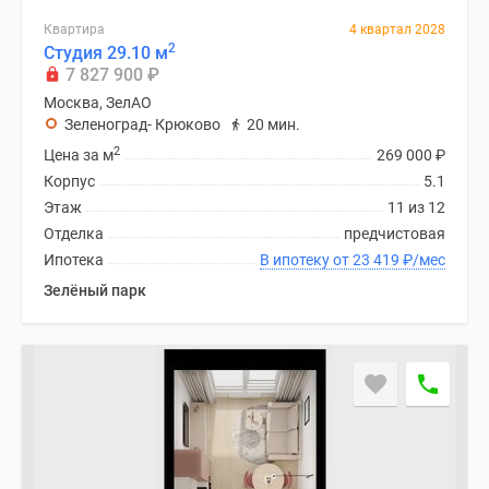
Квартира
4 квартал 2028
2
Студия 29.10 м
7 827 900
₽
Москва, ЗелАО
Зеленоград- Крюково
20 мин.
2
Цена за м
269 000
₽
Корпус
5.1
Этаж
11 из 12
Отделка
предчистовая
Ипотека
В ипотеку от 23 419
₽
/мес
Зелёный парк