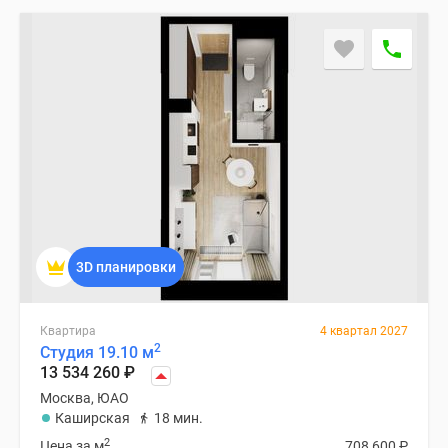
3D планировки
Квартира
4 квартал 2027
2
Студия 19.10 м
13 534 260
₽
Москва, ЮАО
Каширская
18 мин.
2
Цена за м
708 600
₽