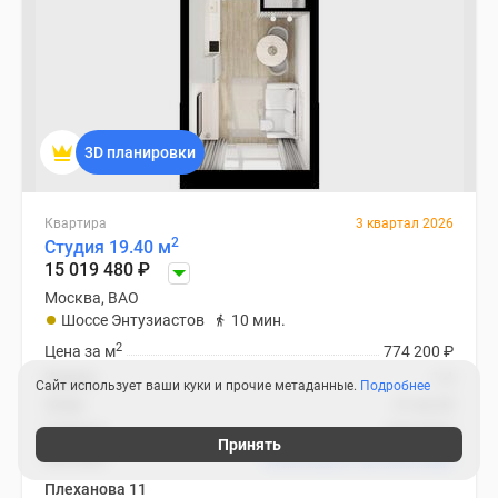
3D планировки
Квартира
3 квартал 2026
2
Студия 19.40 м
15 019 480
₽
Москва, ВАО
Шоссе Энтузиастов
10 мин.
2
Цена за м
774 200
₽
Корпус
1.4
Сайт использует ваши куки и прочие метаданные.
Подробнее
Этаж
21 из 24
Отделка
чистовая
Принять
Ипотека
В ипотеку от 44 935
₽
/мес
Плеханова 11