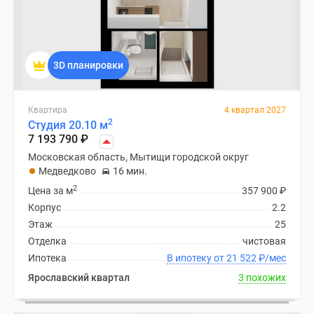
3D планировки
Квартира
4 квартал 2027
2
Студия 20.10 м
7 193 790
₽
Московская область, Мытищи городской округ
Медведково
16 мин.
2
Цена за м
357 900
₽
Корпус
2.2
Этаж
25
Отделка
чистовая
Ипотека
В ипотеку от 21 522
₽
/мес
Ярославский квартал
3 похожих