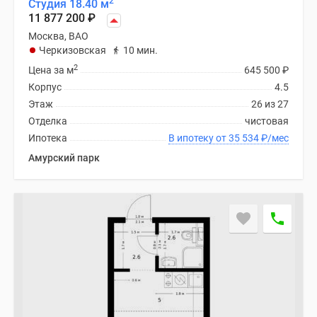
2
Студия 18.40 м
11 877 200
₽
Москва, ВАО
Черкизовская
10 мин.
2
Цена за м
645 500
₽
Корпус
4.5
Этаж
26 из 27
Отделка
чистовая
Ипотека
В ипотеку от 35 534
₽
/мес
Амурский парк