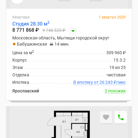
Квартира
1 квартал 2029
2
Студия 28.30 м
8 771 868
₽
9 746 520
₽
Московская область, Мытищи городской округ
Бабушкинская
14 мин.
2
Цена за м
309 960
₽
Корпус
15.3.2
Этаж
19 из 25
Отделка
чистовая
Ипотека
В ипотеку от 26 243
₽
/мес
Ярославский
2 похожих