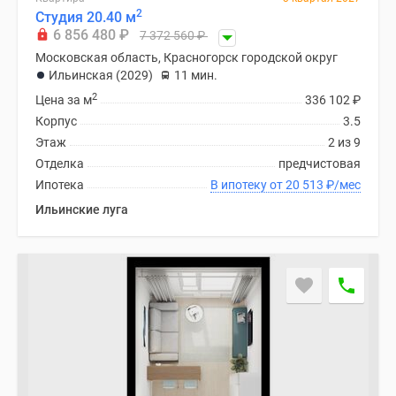
2
Студия 20.40 м
6 856 480
₽
7 372 560
₽
Московская область, Красногорск городской округ
Ильинская (2029)
11 мин.
2
Цена за м
336 102
₽
Корпус
3.5
Этаж
2 из 9
Отделка
предчистовая
Ипотека
В ипотеку от 20 513
₽
/мес
Ильинские луга