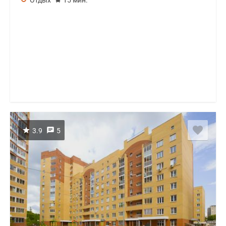
Отдых
15 мин.
3.9
5