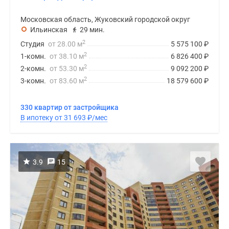
Московская область, Жуковский городской округ
Ильинская
29 мин.
2
Студия
от 28.00 м
5 575 100
₽
2
1-комн.
от 38.10 м
6 826 400
₽
2
2-комн.
от 53.30 м
9 092 200
₽
2
3-комн.
от 83.60 м
18 579 600
₽
330 квартир от застройщика
В ипотеку от 31 693
₽
/мес
3.9
15