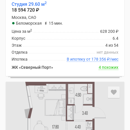
2
Студия 29.60 м
18 594 720
₽
Москва, САО
Беломорская
15 мин.
2
Цена за м
628 200
₽
Корпус
6.4
Этаж
4 из 54
Отделка
нет данных
Ипотека
В ипотеку от 178 356
₽
/мес
ЖК «Северный Порт»
4 похожих